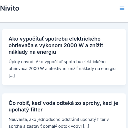
Skip
Nivito
to
Ma
content
Me
Ako vypočítať spotrebu elektrického
ohrievača s výkonom 2000 W a znížiť
náklady na energiu
Úplný návod: Ako vypočítať spotrebu elektrického
ohrievača 2000 W a efektívne znížiť náklady na energiu
[…]
Čo robiť, keď voda odteká zo sprchy, keď je
upchatý filter
Neuveríte, ako jednoducho odstrániť upchatý filter v
sprche a zastaviť pomalý odtok vody! […]