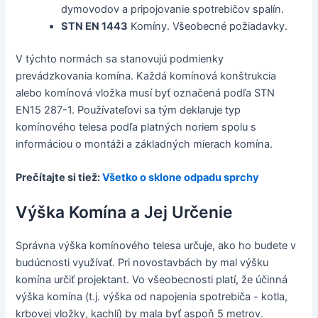
dymovodov a pripojovanie spotrebičov spalín.
STN EN 1443
Komíny. Všeobecné požiadavky.
V týchto normách sa stanovujú podmienky
prevádzkovania komína. Každá komínová konštrukcia
alebo komínová vložka musí byť označená podľa STN
EN15 287-1. Používateľovi sa tým deklaruje typ
komínového telesa podľa platných noriem spolu s
informáciou o montáži a základných mierach komína.
Prečítajte si tiež:
Všetko o sklone odpadu sprchy
Výška Komína a Jej Určenie
Správna výška komínového telesa určuje, ako ho budete v
budúcnosti využívať. Pri novostavbách by mal výšku
komína určiť projektant. Vo všeobecnosti platí, že účinná
výška komína (t.j. výška od napojenia spotrebiča - kotla,
krbovej vložky, kachlí) by mala byť aspoň 5 metrov.