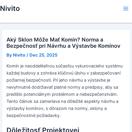
Skip
Nivito
to
Ma
content
Me
Aký Sklon Môže Mať Komín? Norma a
Bezpečnosť pri Návrhu a Výstavbe Komínov
By
Nivito
/
Dec 25, 2025
Komín je neoddeliteľnou súčasťou vykurovacieho systému
každej budovy a zohráva kľúčovú úlohu v zabezpečovaní
požiarnej bezpečnosti. Pri jeho návrhu a výstavbe je
nevyhnutné dodržiavať platné normy a predpisy, aby sa
predišlo potenciálnym problémom a nebezpečenstvám.
Tento článok sa zameriava na dôležité aspekty návrhu a
výstavby komínov, s dôrazom na normy, sklony a
bezpečnostné požiadavky.
Dôležitosť Projektovej