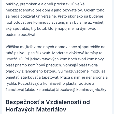
pukliny, premokanie a oheň predstavujú veľké
nebezpečenstvo pre dom a jeho obyvateľov. Okrem toho
sa nedá používať univerzálne. Preto skôr ako sa budeme
rozhodovať pre komínový systém, mali by sme už vedieť,
aký spotrebič, t. j. kotol, ktorý napojíme na dymovod,
budeme používať.
Väčšina majiteľov rodinných domov chce aj spotrebiče na
tuhé palivo - pec či kozub. Moderné vložkové komíny to
umožňujú. Pri jednovrstvových komínoch tvorí komínový
plášť priamo komínový prieduch. Vonkajší plášť tvoria
tvarovky z ľahčeného betónu. Sú mrazuvzdorné, môžu sa
omietať, stierkovať a tapetovať. Práca s nimi je nenáročná a
rýchla. Pozostávajú z komínového plášťa, izolácie a
šamotovej (alebo keramickej či oceľovej) komínovej vložky.
Bezpečnosť a Vzdialenosti od
Horľavých Materiálov