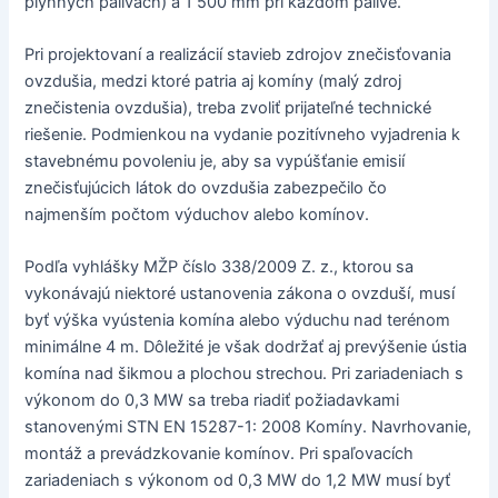
plynných palivách) a 1 500 mm pri každom palive.
Pri projektovaní a realizácií stavieb zdrojov znečisťovania
ovzdušia, medzi ktoré patria aj komíny (malý zdroj
znečistenia ovzdušia), treba zvoliť prijateľné technické
riešenie. Podmienkou na vydanie pozitívneho vyjadrenia k
stavebnému povoleniu je, aby sa vypúšťanie emisií
znečisťujúcich látok do ovzdušia zabezpečilo čo
najmenším počtom výduchov alebo komínov.
Podľa vyhlášky MŽP číslo 338/2009 Z. z., ktorou sa
vykonávajú niektoré ustanovenia zákona o ovzduší, musí
byť výška vyústenia komína alebo výduchu nad terénom
minimálne 4 m. Dôležité je však dodržať aj prevýšenie ústia
komína nad šikmou a plochou strechou. Pri zariadeniach s
výkonom do 0,3 MW sa treba riadiť požiadavkami
stanovenými STN EN 15287-1: 2008 Komíny. Navrhovanie,
montáž a prevádzkovanie komínov. Pri spaľovacích
zariadeniach s výkonom od 0,3 MW do 1,2 MW musí byť