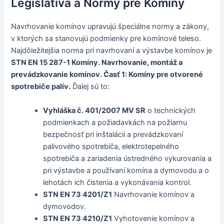
Legislatíva a Normy pre Komíny
Navrhovanie komínov upravujú špeciálne normy a zákony,
v ktorých sa stanovujú podmienky pre komínové teleso.
Najdôležitejšia norma pri navrhovaní a výstavbe komínov je
STN EN 15 287-1 Komíny. Navrhovanie, montáž a
prevádzkovanie komínov. Časť 1: Komíny pre otvorené
spotrebiče palív.
Ďalej sú to:
Vyhláška č. 401/2007 MV SR
o technických
podmienkach a požiadavkách na požiarnu
bezpečnosť pri inštalácii a prevádzkovaní
palivového spotrebiča, elektrotepelného
spotrebiča a zariadenia ústredného vykurovania a
pri výstavbe a používaní komína a dymovodu a o
lehotách ich čistenia a vykonávania kontrol.
STN EN 73 4201/Z1
Navrhovanie komínov a
dymovodov.
STN EN 73 4210/Z1
Vyhotovenie komínov a