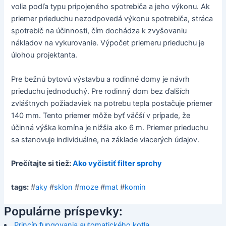
volia podľa typu pripojeného spotrebiča a jeho výkonu. Ak
priemer prieduchu nezodpovedá výkonu spotrebiča, stráca
spotrebič na účinnosti, čím dochádza k zvyšovaniu
nákladov na vykurovanie. Výpočet priemeru prieduchu je
úlohou projektanta.
Pre bežnú bytovú výstavbu a rodinné domy je návrh
prieduchu jednoduchý. Pre rodinný dom bez ďalších
zvláštnych požiadaviek na potrebu tepla postačuje priemer
140 mm. Tento priemer môže byť väčší v prípade, že
účinná výška komína je nižšia ako 6 m. Priemer prieduchu
sa stanovuje individuálne, na základe viacerých údajov.
Prečítajte si tiež:
Ako vyčistiť filter sprchy
tags:
#
aky
#
sklon
#
moze
#
mat
#
komin
Populárne príspevky:
Princíp fungovania automatického kotla