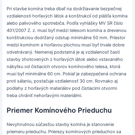
Pri stavbe komína treba dbať na dodržiavanie bezpečnej
vzdialenosti horľavých látok a konštrukcií od plášťa komína
alebo palivového spotrebiča. Podľa vyhlášky MV SR číslo
401/2007 Z. z. musí byť medzi telesom komína a drevenou
konštrukciou dodržaný odstup minimálne 50 mm. Priestor
medzi komínom a horľavou plochou musí byť trvale dobre
odvetrávaný. Nemenej podstatná je aj vzdialenosť častí
stavby zhotovených z horľavých látok alebo vstavaného
nábytku od čistiacich otvorov komínového telesa, ktorá
musí byť minimálne 60 cm. Pokiaľ je zabezpečená ochrana
proti sálaniu, postačuje vzdialenosť 30 cm. Rovnako aj
podlahy z horľavých materiálov pod čistiacimi otvormi
treba chrániť nehorľavými materiálmi.
Priemer Komínového Prieduchu
Nevyhnutnou súčasťou stavby komína je stanovenie
priemeru prieduchu. Prierezy komínových prieduchov sa