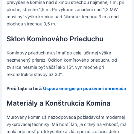
prevýšenie komína nad šikmou strechou najmenej 1 m, pri
plochej streche 1,5 m. Pri výkone zariadení nad 1,2 MW
musí byť výška komína nad šikmou strechou 3 m a nad
plochou strechou 3,5 m.
Sklon Komínového Prieduchu
Komínový prieduch musí mať po celej účinnej výške
nezmenený prierez. Odklon komínového prieduchu od
zvislice nesmie byť väčší ako 15°, výnimočne pri
rekonštrukcii stavby až 30°.
Prečítajte si tiež:
Úspora energie pri používaní ohrievača
Materiály a Konštrukcia Komína
Murovaný komín už nezodpovedá požiadavkám modernej
vykurovacej techniky. Má horší ťah, je citlivý na vlhkosť, má
malú odolnosť proti kyseline a zlú tepelnú izoláciu. Jeho