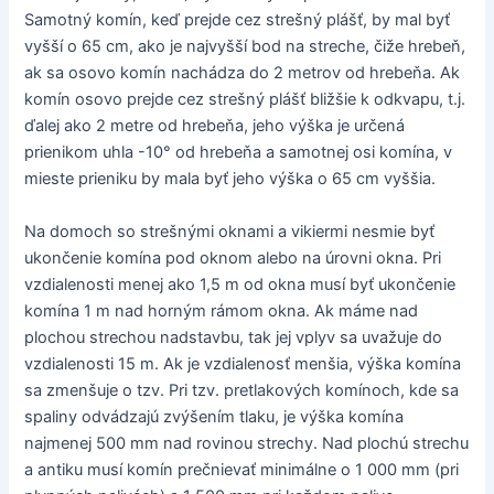
Samotný komín, keď prejde cez strešný plášť, by mal byť
vyšší o 65 cm, ako je najvyšší bod na streche, čiže hrebeň,
ak sa osovo komín nachádza do 2 metrov od hrebeňa. Ak
komín osovo prejde cez strešný plášť bližšie k odkvapu, t.j.
ďalej ako 2 metre od hrebeňa, jeho výška je určená
prienikom uhla -10° od hrebeňa a samotnej osi komína, v
mieste prieniku by mala byť jeho výška o 65 cm vyššia.
Na domoch so strešnými oknami a vikiermi nesmie byť
ukončenie komína pod oknom alebo na úrovni okna. Pri
vzdialenosti menej ako 1,5 m od okna musí byť ukončenie
komína 1 m nad horným rámom okna. Ak máme nad
plochou strechou nadstavbu, tak jej vplyv sa uvažuje do
vzdialenosti 15 m. Ak je vzdialenosť menšia, výška komína
sa zmenšuje o tzv. Pri tzv. pretlakových komínoch, kde sa
spaliny odvádzajú zvýšením tlaku, je výška komína
najmenej 500 mm nad rovinou strechy. Nad plochú strechu
a antiku musí komín prečnievať minimálne o 1 000 mm (pri