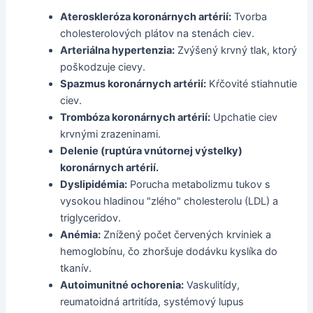
Ateroskleróza koronárnych artérií:
Tvorba
cholesterolových plátov na stenách ciev.
Arteriálna hypertenzia:
Zvýšený krvný tlak, ktorý
poškodzuje cievy.
Spazmus koronárnych artérií:
Kŕčovité stiahnutie
ciev.
Trombóza koronárnych artérií:
Upchatie ciev
krvnými zrazeninami.
Delenie (ruptúra vnútornej výstelky)
koronárnych artérií.
Dyslipidémia:
Porucha metabolizmu tukov s
vysokou hladinou "zlého" cholesterolu (LDL) a
triglyceridov.
Anémia:
Znížený počet červených krviniek a
hemoglobínu, čo zhoršuje dodávku kyslíka do
tkanív.
Autoimunitné ochorenia:
Vaskulitídy,
reumatoidná artritída, systémový lupus