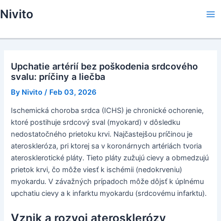
Skip
Nivito
to
Ma
content
Me
Upchatie artérií bez poškodenia srdcového
svalu: príčiny a liečba
By
Nivito
/
Feb 03, 2026
Ischemická choroba srdca (ICHS) je chronické ochorenie,
ktoré postihuje srdcový sval (myokard) v dôsledku
nedostatočného prietoku krvi. Najčastejšou príčinou je
ateroskleróza, pri ktorej sa v koronárnych artériách tvoria
aterosklerotické pláty. Tieto pláty zužujú cievy a obmedzujú
prietok krvi, čo môže viesť k ischémii (nedokrveniu)
myokardu. V závažných prípadoch môže dôjsť k úplnému
upchatiu cievy a k infarktu myokardu (srdcovému infarktu).
Vznik a rozvoj aterosklerózy