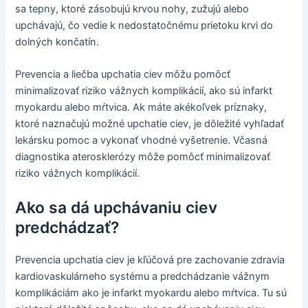
sa tepny, ktoré zásobujú krvou nohy, zužujú alebo
upchávajú, čo vedie k nedostatočnému prietoku krvi do
dolných končatín.
Prevencia a liečba upchatia ciev môžu pomôcť
minimalizovať riziko vážnych komplikácií, ako sú infarkt
myokardu alebo mŕtvica. Ak máte akékoľvek príznaky,
ktoré naznačujú možné upchatie ciev, je dôležité vyhľadať
lekársku pomoc a vykonať vhodné vyšetrenie. Včasná
diagnostika aterosklerózy môže pomôcť minimalizovať
riziko vážnych komplikácií.
Ako sa dá upchávaniu ciev
predchádzať?
Prevencia upchatia ciev je kľúčová pre zachovanie zdravia
kardiovaskulárneho systému a predchádzanie vážnym
komplikáciám ako je infarkt myokardu alebo mŕtvica. Tu sú