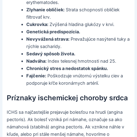
erythematodes.
Zlyhanie obličiek:
Strata schopnosti obličiek
filtrovať krv.
Cukrovka:
Zvýšená hladina glukózy v krvi.
Genetická predispozícia.
Nevyvážená strava:
Prevažujúce nasýtené tuky a
rýchle sacharidy.
Sedavý spôsob života.
Nadváha:
Index telesnej hmotnosti nad 25.
Chronický stres a nedostatok spánku.
Fajčenie:
Poškodzuje vnútornú výstelku ciev a
podporuje kŕče koronárnych artérií.
Príznaky ischemickej choroby srdca
ICHS sa najčastejšie prejavuje bolesťou na hrudi (angina
pectoris). Ak bolesť vzniká pri námahe, označuje sa ako
námahová (stabilná) angina pectoris. Ak vznikne náhle v
kľude, alebo pri stále menšej námahe, hovoríme o