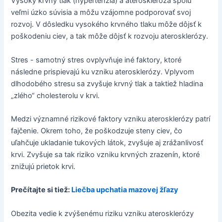
Vysoký krvný tlak (hypertenzia) a ateroskleróza spolu
veľmi úzko súvisia a môžu vzájomne podporovať svoj
rozvoj. V dôsledku vysokého krvného tlaku môže dôjsť k
poškodeniu ciev, a tak môže dôjsť k rozvoju aterosklerózy.
Stres - samotný stres ovplyvňuje iné faktory, ktoré
následne prispievajú ku vzniku aterosklerózy. Vplyvom
dlhodobého stresu sa zvyšuje krvný tlak a taktiež hladina
„zlého“ cholesterolu v krvi.
Medzi významné rizikové faktory vzniku aterosklerózy patrí
fajčenie. Okrem toho, že poškodzuje steny ciev, čo
uľahčuje ukladanie tukových látok, zvyšuje aj zrážanlivosť
krvi. Zvyšuje sa tak riziko vzniku krvných zrazenín, ktoré
znižujú prietok krvi.
Prečítajte si tiež:
Liečba upchatia mazovej žľazy
Obezita vedie k zvýšenému riziku vzniku aterosklerózy