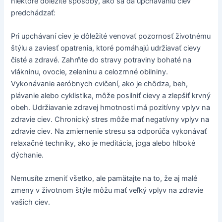
niektoré dôležité spôsoby, ako sa dá upchávaniu ciev
predchádzať:
Pri upchávaní ciev je dôležité venovať pozornosť životnému
štýlu a zaviesť opatrenia, ktoré pomáhajú udržiavať cievy
čisté a zdravé. Zahrňte do stravy potraviny bohaté na
vlákninu, ovocie, zeleninu a celozrnné obilniny.
Vykonávanie aeróbnych cvičení, ako je chôdza, beh,
plávanie alebo cyklistika, môže posilniť cievy a zlepšiť krvný
obeh. Udržiavanie zdravej hmotnosti má pozitívny vplyv na
zdravie ciev. Chronický stres môže mať negatívny vplyv na
zdravie ciev. Na zmiernenie stresu sa odporúča vykonávať
relaxačné techniky, ako je meditácia, joga alebo hlboké
dýchanie.
Nemusíte zmeniť všetko, ale pamätajte na to, že aj malé
zmeny v životnom štýle môžu mať veľký vplyv na zdravie
vašich ciev.