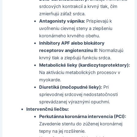
srdcových kontrakcií a krvný tlak, čím
zmierňujú záťaž srdca.
Antagonisty vápnika:
Prispievajú k
uvoľneniu cievnej steny a zlepšeniu
koronárneho krvného obehu.
Inhibítory APF alebo blokátory
receptorov angiotenzínu II:
Normalizujú
krvný tlak a zlepšujú funkciu srdca.
Metabolické lieky (kardiozytoprotektory):
Na aktiváciu metabolických procesov v
myokarde.
Diuretiká (močopudné lieky):
Pri
sprievodnej srdcovej nedostatočnosti
sprevádzanej výraznými opuchmi.
Intervenčnú liečbu:
Perkutánna koronárna intervencia (PCI):
Zavedenie stentu do zúženej koronárnej
tepny na jej rozšírenie.