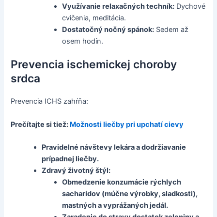
Využívanie relaxačných techník:
Dychové
cvičenia, meditácia.
Dostatočný nočný spánok:
Sedem až
osem hodín.
Prevencia ischemickej choroby
srdca
Prevencia ICHS zahŕňa:
Prečítajte si tiež:
Možnosti liečby pri upchatí cievy
Pravidelné návštevy lekára a dodržiavanie
prípadnej liečby.
Zdravý životný štýl:
Obmedzenie konzumácie rýchlych
sacharidov (múčne výrobky, sladkosti),
mastných a vyprážaných jedál.
Zaradenie do stravy dostatok zeleniny a