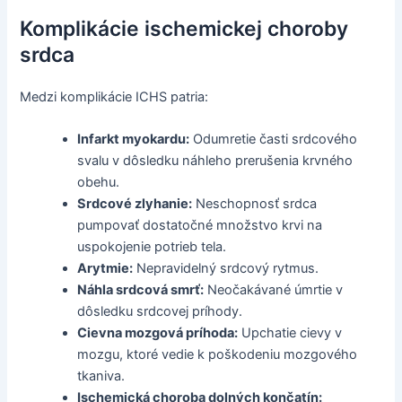
Komplikácie ischemickej choroby
srdca
Medzi komplikácie ICHS patria:
Infarkt myokardu:
Odumretie časti srdcového
svalu v dôsledku náhleho prerušenia krvného
obehu.
Srdcové zlyhanie:
Neschopnosť srdca
pumpovať dostatočné množstvo krvi na
uspokojenie potrieb tela.
Arytmie:
Nepravidelný srdcový rytmus.
Náhla srdcová smrť:
Neočakávané úmrtie v
dôsledku srdcovej príhody.
Cievna mozgová príhoda:
Upchatie cievy v
mozgu, ktoré vedie k poškodeniu mozgového
tkaniva.
Ischemická choroba dolných končatín: