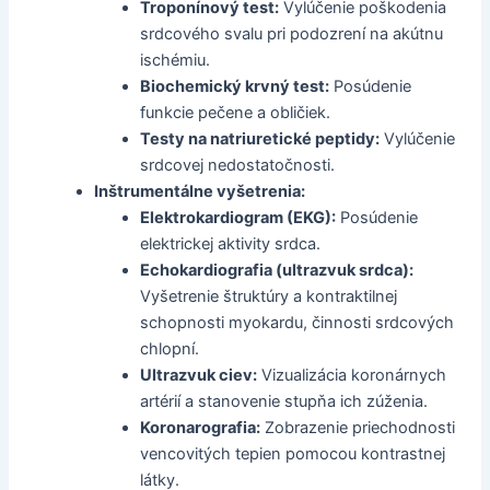
Troponínový test:
Vylúčenie poškodenia
srdcového svalu pri podozrení na akútnu
ischémiu.
Biochemický krvný test:
Posúdenie
funkcie pečene a obličiek.
Testy na natriuretické peptidy:
Vylúčenie
srdcovej nedostatočnosti.
Inštrumentálne vyšetrenia:
Elektrokardiogram (EKG):
Posúdenie
elektrickej aktivity srdca.
Echokardiografia (ultrazvuk srdca):
Vyšetrenie štruktúry a kontraktilnej
schopnosti myokardu, činnosti srdcových
chlopní.
Ultrazvuk ciev:
Vizualizácia koronárnych
artérií a stanovenie stupňa ich zúženia.
Koronarografia:
Zobrazenie priechodnosti
vencovitých tepien pomocou kontrastnej
látky.