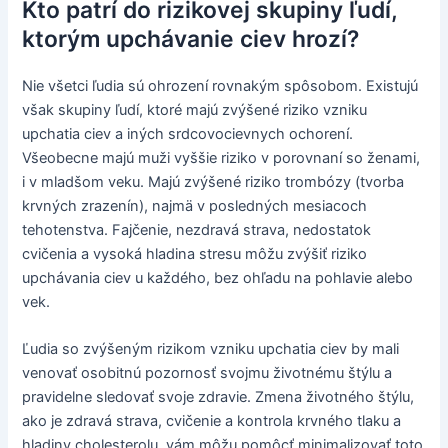
Kto patrí do rizikovej skupiny ľudí,
ktorým upchávanie ciev hrozí?
Nie všetci ľudia sú ohrození rovnakým spôsobom. Existujú
však skupiny ľudí, ktoré majú zvýšené riziko vzniku
upchatia ciev a iných srdcovocievnych ochorení.
Všeobecne majú muži vyššie riziko v porovnaní so ženami,
i v mladšom veku. Majú zvýšené riziko trombózy (tvorba
krvných zrazenín), najmä v posledných mesiacoch
tehotenstva. Fajčenie, nezdravá strava, nedostatok
cvičenia a vysoká hladina stresu môžu zvýšiť riziko
upchávania ciev u každého, bez ohľadu na pohlavie alebo
vek.
Ľudia so zvýšeným rizikom vzniku upchatia ciev by mali
venovať osobitnú pozornosť svojmu životnému štýlu a
pravidelne sledovať svoje zdravie. Zmena životného štýlu,
ako je zdravá strava, cvičenie a kontrola krvného tlaku a
hladiny cholesterolu, vám môžu pomôcť minimalizovať toto