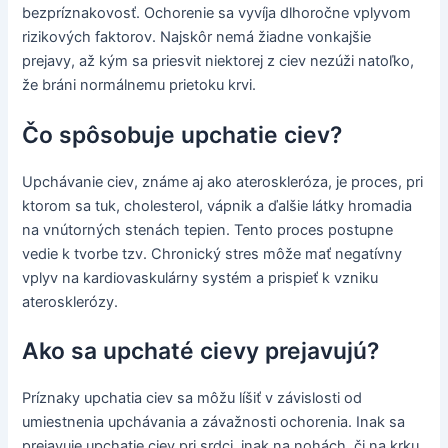
bezpríznakovosť. Ochorenie sa vyvíja dlhoročne vplyvom
rizikových faktorov. Najskôr nemá žiadne vonkajšie
prejavy, až kým sa priesvit niektorej z ciev nezúži natoľko,
že bráni normálnemu prietoku krvi.
Čo spôsobuje upchatie ciev?
Upchávanie ciev, známe aj ako ateroskleróza, je proces, pri
ktorom sa tuk, cholesterol, vápnik a ďalšie látky hromadia
na vnútorných stenách tepien. Tento proces postupne
vedie k tvorbe tzv. Chronický stres môže mať negatívny
vplyv na kardiovaskulárny systém a prispieť k vzniku
aterosklerózy.
Ako sa upchaté cievy prejavujú?
Príznaky upchatia ciev sa môžu líšiť v závislosti od
umiestnenia upchávania a závažnosti ochorenia. Inak sa
prejavuje upchatie ciev pri srdci, inak na nohách, či na krku.