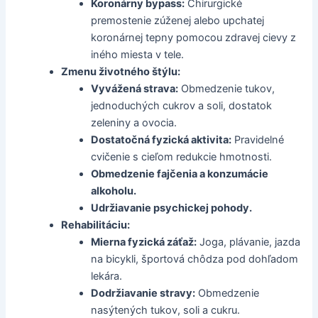
Koronárny bypass:
Chirurgické
premostenie zúženej alebo upchatej
koronárnej tepny pomocou zdravej cievy z
iného miesta v tele.
Zmenu životného štýlu:
Vyvážená strava:
Obmedzenie tukov,
jednoduchých cukrov a soli, dostatok
zeleniny a ovocia.
Dostatočná fyzická aktivita:
Pravidelné
cvičenie s cieľom redukcie hmotnosti.
Obmedzenie fajčenia a konzumácie
alkoholu.
Udržiavanie psychickej pohody.
Rehabilitáciu:
Mierna fyzická záťaž:
Joga, plávanie, jazda
na bicykli, športová chôdza pod dohľadom
lekára.
Dodržiavanie stravy:
Obmedzenie
nasýtených tukov, soli a cukru.