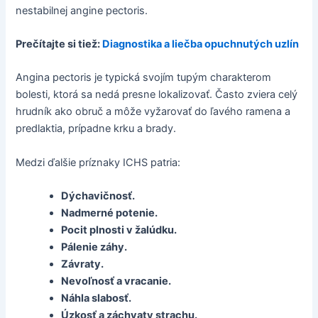
nestabilnej angine pectoris.
Prečítajte si tiež:
Diagnostika a liečba opuchnutých uzlín
Angina pectoris je typická svojím tupým charakterom
bolesti, ktorá sa nedá presne lokalizovať. Často zviera celý
hrudník ako obruč a môže vyžarovať do ľavého ramena a
predlaktia, prípadne krku a brady.
Medzi ďalšie príznaky ICHS patria:
Dýchavičnosť.
Nadmerné potenie.
Pocit plnosti v žalúdku.
Pálenie záhy.
Závraty.
Nevoľnosť a vracanie.
Náhla slabosť.
Úzkosť a záchvaty strachu.