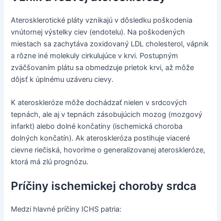
Aterosklerotické pláty vznikajú v dôsledku poškodenia
vnútornej výstelky ciev (endotelu). Na poškodených
miestach sa zachytáva zoxidovaný LDL cholesterol, vápnik
a rôzne iné molekuly cirkulujúce v krvi. Postupným
zväčšovaním plátu sa obmedzuje prietok krvi, až môže
dôjsť k úplnému uzáveru cievy.
K ateroskleróze môže dochádzať nielen v srdcových
tepnách, ale aj v tepnách zásobujúcich mozog (mozgový
infarkt) alebo dolné končatiny (ischemická choroba
dolných končatín). Ak ateroskleróza postihuje viaceré
cievne riečiská, hovoríme o generalizovanej ateroskleróze,
ktorá má zlú prognózu.
Príčiny ischemickej choroby srdca
Medzi hlavné príčiny ICHS patria: