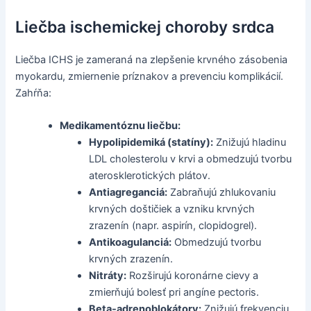
Liečba ischemickej choroby srdca
Liečba ICHS je zameraná na zlepšenie krvného zásobenia
myokardu, zmiernenie príznakov a prevenciu komplikácií.
Zahŕňa:
Medikamentóznu liečbu:
Hypolipidemiká (statíny):
Znižujú hladinu
LDL cholesterolu v krvi a obmedzujú tvorbu
aterosklerotických plátov.
Antiagreganciá:
Zabraňujú zhlukovaniu
krvných doštičiek a vzniku krvných
zrazenín (napr. aspirín, clopidogrel).
Antikoagulanciá:
Obmedzujú tvorbu
krvných zrazenín.
Nitráty:
Rozširujú koronárne cievy a
zmierňujú bolesť pri angíne pectoris.
Beta-adrenoblokátory:
Znižujú frekvenciu