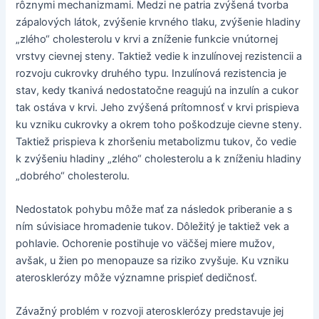
rôznymi mechanizmami. Medzi ne patria zvýšená tvorba
zápalových látok, zvýšenie krvného tlaku, zvýšenie hladiny
„zlého“ cholesterolu v krvi a zníženie funkcie vnútornej
vrstvy cievnej steny. Taktiež vedie k inzulínovej rezistencii a
rozvoju cukrovky druhého typu. Inzulínová rezistencia je
stav, kedy tkanivá nedostatočne reagujú na inzulín a cukor
tak ostáva v krvi. Jeho zvýšená prítomnosť v krvi prispieva
ku vzniku cukrovky a okrem toho poškodzuje cievne steny.
Taktiež prispieva k zhoršeniu metabolizmu tukov, čo vedie
k zvýšeniu hladiny „zlého“ cholesterolu a k zníženiu hladiny
„dobrého“ cholesterolu.
Nedostatok pohybu môže mať za následok priberanie a s
ním súvisiace hromadenie tukov. Dôležitý je taktiež vek a
pohlavie. Ochorenie postihuje vo väčšej miere mužov,
avšak, u žien po menopauze sa riziko zvyšuje. Ku vzniku
aterosklerózy môže významne prispieť dedičnosť.
Závažný problém v rozvoji aterosklerózy predstavuje jej