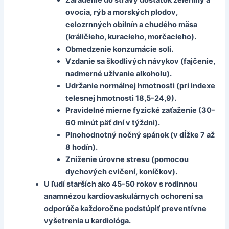
ovocia, rýb a morských plodov,
celozrnných obilnín a chudého mäsa
(králičieho, kuracieho, morčacieho).
Obmedzenie konzumácie soli.
Vzdanie sa škodlivých návykov (fajčenie,
nadmerné užívanie alkoholu).
Udržanie normálnej hmotnosti (pri indexe
telesnej hmotnosti 18,5-24,9).
Pravidelné mierne fyzické zaťaženie (30-
60 minút päť dní v týždni).
Plnohodnotný nočný spánok (v dĺžke 7 až
8 hodín).
Zníženie úrovne stresu (pomocou
dychových cvičení, koníčkov).
U ľudí starších ako 45-50 rokov s rodinnou
anamnézou kardiovaskulárnych ochorení sa
odporúča každoročne podstúpiť preventívne
vyšetrenia u kardiológa.