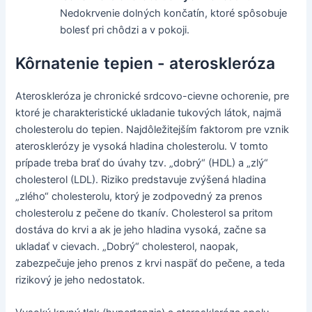
Nedokrvenie dolných končatín, ktoré spôsobuje
bolesť pri chôdzi a v pokoji.
Kôrnatenie tepien - ateroskleróza
Ateroskleróza je chronické srdcovo-cievne ochorenie, pre
ktoré je charakteristické ukladanie tukových látok, najmä
cholesterolu do tepien. Najdôležitejším faktorom pre vznik
aterosklerózy je vysoká hladina cholesterolu. V tomto
prípade treba brať do úvahy tzv. „dobrý“ (HDL) a „zlý“
cholesterol (LDL). Riziko predstavuje zvýšená hladina
„zlého“ cholesterolu, ktorý je zodpovedný za prenos
cholesterolu z pečene do tkanív. Cholesterol sa pritom
dostáva do krvi a ak je jeho hladina vysoká, začne sa
ukladať v cievach. „Dobrý“ cholesterol, naopak,
zabezpečuje jeho prenos z krvi naspäť do pečene, a teda
rizikový je jeho nedostatok.