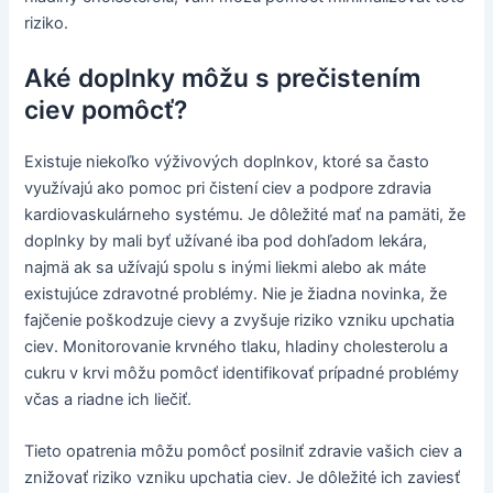
riziko.
Aké doplnky môžu s prečistením
ciev pomôcť?
Existuje niekoľko výživových doplnkov, ktoré sa často
využívajú ako pomoc pri čistení ciev a podpore zdravia
kardiovaskulárneho systému. Je dôležité mať na pamäti, že
doplnky by mali byť užívané iba pod dohľadom lekára,
najmä ak sa užívajú spolu s inými liekmi alebo ak máte
existujúce zdravotné problémy. Nie je žiadna novinka, že
fajčenie poškodzuje cievy a zvyšuje riziko vzniku upchatia
ciev. Monitorovanie krvného tlaku, hladiny cholesterolu a
cukru v krvi môžu pomôcť identifikovať prípadné problémy
včas a riadne ich liečiť.
Tieto opatrenia môžu pomôcť posilniť zdravie vašich ciev a
znižovať riziko vzniku upchatia ciev. Je dôležité ich zaviesť