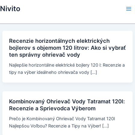
Skip
Nivito
to
Ma
content
Me
Recenzie horizontálnych elektrických
bojlerov s objemom 120 litrov: Ako si vybrať
ten správny ohrievač vody
Najlepšie horizontálne elektrické bojlery 120 l: Recenzie a
tipy na výber ideálneho ohrievača vody […]
Kombinovaný Ohrievač Vody Tatramat 120l:
Recenzie a Sprievodca Výberom
Prečo je Kombinovaný Ohrievač Vody Tatramat 120l
Najlepšou Voľbou? Recenzie a Tipy na Výber! […]