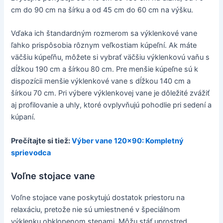
cm do 90 cm na šírku a od 45 cm do 60 cm na výšku.
Vďaka ich štandardným rozmerom sa výklenkové vane
ľahko prispôsobia rôznym veľkostiam kúpeľní. Ak máte
väčšiu kúpeľňu, môžete si vybrať väčšiu výklenkovú vaňu s
dĺžkou 190 cm a šírkou 80 cm. Pre menšie kúpeľne sú k
dispozícii menšie výklenkové vane s dĺžkou 140 cm a
šírkou 70 cm. Pri výbere výklenkovej vane je dôležité zvážiť
aj profilovanie a uhly, ktoré ovplyvňujú pohodlie pri sedení a
kúpaní.
Prečítajte si tiež:
Výber vane 120x90: Kompletný
sprievodca
Voľne stojace vane
Voľne stojace vane poskytujú dostatok priestoru na
relaxáciu, pretože nie sú umiestnené v špeciálnom
výklenku obklopenom stenami. Môžu stáť uprostred