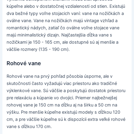
kúpeľne alebo v dostatočnej vzdialenosti od stien. Existujú
dva bežné typy voľne stojacich vaní: vane na nožičkách a
oválne vane. Vane na nožičkách majú vintage vzhľad a
romantický nádych, zatiaľ čo oválne voľne stojace vane
majú minimalistický dizajn. Najčastejšia dĺžka vane s
nožičkami je 150 - 165 cm, ale dostupné sú aj menšie a
väčšie rozmery (135 - 190 cm).
Rohové vane
Rohové vane na prvý pohľad pôsobia úsporne, ale v
skutočnosti často vyžadujú viac priestoru ako tradičné
výklenkové vane. Sú väčšie a poskytujú dostatok priestoru
pre relaxáciu a kúpanie vo dvojici. Priemer najbežnejšej
rohovej vane je 150 cm na dĺžku aj na šírku a 50 cm na
výšku. Pre menšie kúpeľne existujú modely s dĺžkou 120
cm, a pre väčšie kúpeľne sú k dispozícii extra veľké rohové
vane s dĺžkou 170 cm.