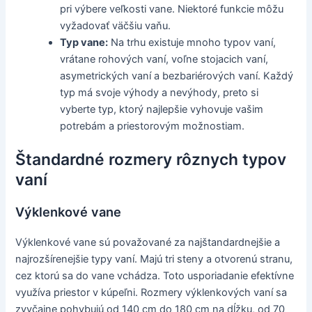
pri výbere veľkosti vane. Niektoré funkcie môžu
vyžadovať väčšiu vaňu.
Typ vane:
Na trhu existuje mnoho typov vaní,
vrátane rohových vaní, voľne stojacich vaní,
asymetrických vaní a bezbariérových vaní. Každý
typ má svoje výhody a nevýhody, preto si
vyberte typ, ktorý najlepšie vyhovuje vašim
potrebám a priestorovým možnostiam.
Štandardné rozmery rôznych typov
vaní
Výklenkové vane
Výklenkové vane sú považované za najštandardnejšie a
najrozšírenejšie typy vaní. Majú tri steny a otvorenú stranu,
cez ktorú sa do vane vchádza. Toto usporiadanie efektívne
využíva priestor v kúpeľni. Rozmery výklenkových vaní sa
zvyčajne pohybujú od 140 cm do 180 cm na dĺžku, od 70