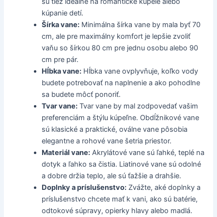
sú tiež ideálne na romantické kúpele alebo
kúpanie detí.
Šírka vane:
Minimálna šírka vane by mala byť 70
cm, ale pre maximálny komfort je lepšie zvoliť
vaňu so šírkou 80 cm pre jednu osobu alebo 90
cm pre pár.
Hĺbka vane:
Hĺbka vane ovplyvňuje, koľko vody
budete potrebovať na naplnenie a ako pohodlne
sa budete môcť ponoriť.
Tvar vane:
Tvar vane by mal zodpovedať vašim
preferenciám a štýlu kúpeľne. Obdĺžnikové vane
sú klasické a praktické, oválne vane pôsobia
elegantne a rohové vane šetria priestor.
Materiál vane:
Akrylátové vane sú ľahké, teplé na
dotyk a ľahko sa čistia. Liatinové vane sú odolné
a dobre držia teplo, ale sú ťažšie a drahšie.
Doplnky a príslušenstvo:
Zvážte, aké doplnky a
príslušenstvo chcete mať k vani, ako sú batérie,
odtokové súpravy, opierky hlavy alebo madlá.