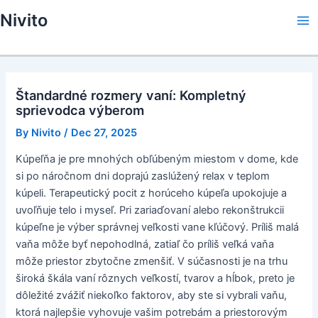
Skip
Nivito
to
Ma
content
Me
Štandardné rozmery vaní: Kompletný
sprievodca výberom
By
Nivito
/
Dec 27, 2025
Kúpeľňa je pre mnohých obľúbeným miestom v dome, kde
si po náročnom dni doprajú zaslúžený relax v teplom
kúpeli. Terapeutický pocit z horúceho kúpeľa upokojuje a
uvoľňuje telo i myseľ. Pri zariaďovaní alebo rekonštrukcii
kúpeľne je výber správnej veľkosti vane kľúčový. Príliš malá
vaňa môže byť nepohodlná, zatiaľ čo príliš veľká vaňa
môže priestor zbytočne zmenšiť. V súčasnosti je na trhu
široká škála vaní rôznych veľkostí, tvarov a hĺbok, preto je
dôležité zvážiť niekoľko faktorov, aby ste si vybrali vaňu,
ktorá najlepšie vyhovuje vašim potrebám a priestorovým