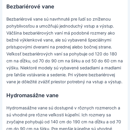
Bezbariérové vane
Bezbariérové vane sú navrhnuté pre ľudí so zníženou
pohyblivosťou a umožňujú jednoduchý vstup a výstup.
Väčšina bezbariérových vaní má podobné rozmery ako
bežné výklenkové vane, ale sú vybavené špeciálnymi
prístupovými dverami na prednej alebo bočnej strane.
Veľkosť bezbariérových vaní sa pohybuje od 120 do 180
cm na dĺžku, od 70 do 90 cm na šírku a od 50 do 60 cm na
výšku. Niektoré modely sú vybavené sedadlami a madlami
pre ľahšie vstávanie a sedenie. Pri výbere bezbariérovej
vane je dôležité zvážiť priestor potrebný na vstup a výstup.
Hydromasážne vane
Hydromasážne vane sú dostupné v rôznych rozmeroch a
sú vhodné pre rôzne veľkosti kúpeľní. Ich rozmery sa
zvyčajne pohybujú od 140 cm do 190 cm na dĺžku a od 70
cm do 90 cm na šírku. Pre menšie kúpeľne sú vhodné