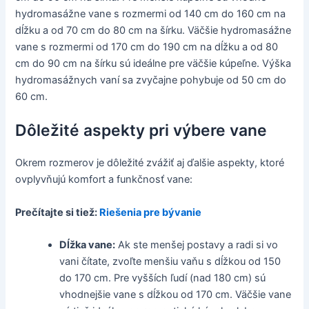
hydromasážne vane s rozmermi od 140 cm do 160 cm na
dĺžku a od 70 cm do 80 cm na šírku. Väčšie hydromasážne
vane s rozmermi od 170 cm do 190 cm na dĺžku a od 80
cm do 90 cm na šírku sú ideálne pre väčšie kúpeľne. Výška
hydromasážnych vaní sa zvyčajne pohybuje od 50 cm do
60 cm.
Dôležité aspekty pri výbere vane
Okrem rozmerov je dôležité zvážiť aj ďalšie aspekty, ktoré
ovplyvňujú komfort a funkčnosť vane:
Prečítajte si tiež:
Riešenia pre bývanie
Dĺžka vane:
Ak ste menšej postavy a radi si vo
vani čítate, zvoľte menšiu vaňu s dĺžkou od 150
do 170 cm. Pre vyšších ľudí (nad 180 cm) sú
vhodnejšie vane s dĺžkou od 170 cm. Väčšie vane