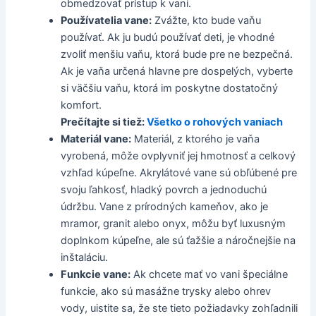
obmedzovať prístup k vani.
Používatelia vane:
Zvážte, kto bude vaňu
používať. Ak ju budú používať deti, je vhodné
zvoliť menšiu vaňu, ktorá bude pre ne bezpečná.
Ak je vaňa určená hlavne pre dospelých, vyberte
si väčšiu vaňu, ktorá im poskytne dostatočný
komfort.
Prečítajte si tiež:
Všetko o rohových vaniach
Materiál vane:
Materiál, z ktorého je vaňa
vyrobená, môže ovplyvniť jej hmotnosť a celkový
vzhľad kúpeľne. Akrylátové vane sú obľúbené pre
svoju ľahkosť, hladký povrch a jednoduchú
údržbu. Vane z prírodných kameňov, ako je
mramor, granit alebo onyx, môžu byť luxusným
doplnkom kúpeľne, ale sú ťažšie a náročnejšie na
inštaláciu.
Funkcie vane:
Ak chcete mať vo vani špeciálne
funkcie, ako sú masážne trysky alebo ohrev
vody, uistite sa, že ste tieto požiadavky zohľadnili