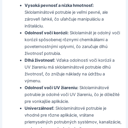
Vysoká pevnosť a nízka hmotnosť:
Sklolaminátové potrubie je veľmi pevné, ale
zároveň ľahké, čo uľahčuje manipuláciu a
inštaláciu.
Odolnosť voči korózii:
Sklolaminát je odolný voči
korózii spôsobenej rôznymi chemikáliami a
poveternostnými vplyvmi, čo zaručuje dlhú
životnosť potrubia.
Dlhá životnosť:
Vďaka odolnosti voči korózii a
UV žiareniu má sklolaminátové potrubie dlhú
životnosť, čo znižuje náklady na údržbu a
výmenu.
Odolnosť voči UV žiareniu:
Sklolaminátové
potrubie je odolné voči UV žiareniu, čo je dôležité
pre vonkajšie aplikácie.
Univerzálnosť:
Sklolaminátové potrubie je
vhodné pre rôzne aplikácie, vrátane
priemyselných potrubných systémov, kanalizácie,