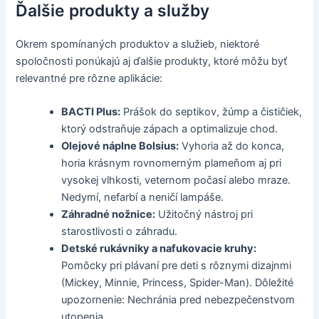
Ďalšie produkty a služby
Okrem spomínaných produktov a služieb, niektoré
spoločnosti ponúkajú aj ďalšie produkty, ktoré môžu byť
relevantné pre rôzne aplikácie:
BACTI Plus:
Prášok do septikov, žúmp a čističiek,
ktorý odstraňuje zápach a optimalizuje chod.
Olejové náplne Bolsius:
Vyhoria až do konca,
horia krásnym rovnomerným plameňom aj pri
vysokej vlhkosti, veternom počasí alebo mraze.
Nedymí, nefarbí a neničí lampáše.
Záhradné nožnice:
Užitočný nástroj pri
starostlivosti o záhradu.
Detské rukávniky a nafukovacie kruhy:
Pomôcky pri plávaní pre deti s rôznymi dizajnmi
(Mickey, Minnie, Princess, Spider-Man). Dôležité
upozornenie: Nechránia pred nebezpečenstvom
utopenia.