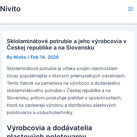
Skip
Nivito
to
Ma
content
Me
Sklolaminátové potrubie a jeho výrobcovia v
Českej republike a na Slovensku
By
Nivito
/
Feb 14, 2026
Sklolaminátové potrubie je vďaka svojim vlastnostiam
čoraz populárnejšie v rôznych priemyselných odvetviach.
Tento článok sa zameriava na výrobcov a dodávateľov
sklolaminátového potrubia v Českej republike a na
Slovensku, pričom poskytuje prehľad o spoločnostiach,
ktoré sa zaoberajú výrobou a distribúciou plastových
polotovarov a vzduchotechniky.
Výrobcovia a dodávatelia
plastových polotovarov