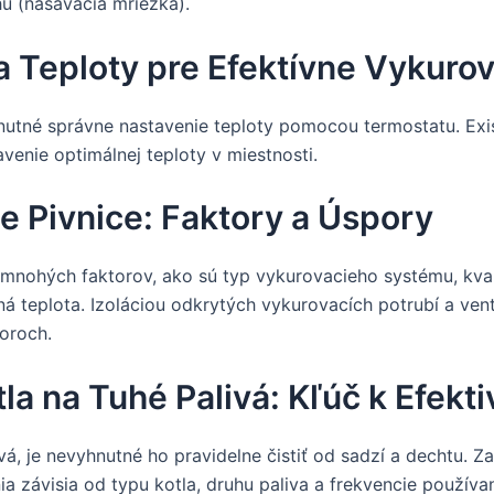
u (nasávacia mriežka).
a Teploty pre Efektívne Vykuro
hnutné správne nastavenie teploty pomocou termostatu. Exi
venie optimálnej teploty v miestnosti.
e Pivnice: Faktory a Úspory
mnohých faktorov, ako sú typ vykurovacieho systému, kvalit
á teplota. Izoláciou odkrytých vykurovacích potrubí a ven
oroch.
la na Tuhé Palivá: Kľúč k Efekti
vá, je nevyhnutné ho pravidelne čistiť od sadzí a dechtu. Z
ia závisia od typu kotla, druhu paliva a frekvencie používan