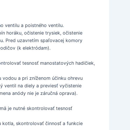
ventilu a poistného ventilu.
n horáku, očistenie trysiek, očistenie
hu. Pred uzavretím spaľovacej komory
vodičov (k elektródam).
kontrolovať tesnosť manostatových hadičiek,
ou vodou a pri zníženom účinku ohrevu
entil na diely a previesť vyčistenie
ýmena anódy nie je záručná oprava).
mä je nutné skontrolovať tesnosť
 kotla, skontrolovať činnosť a funkcie