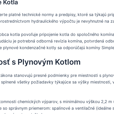
e Kotla
rte platné technické normy a predpisy, ktoré sa týkajú pr
rostredníctvom hydraulického výpočtu je nevyhnutné na 
robca kotla povoľuje pripojenie kotla do spoločného komí
udáciu je potrebná odborná revízia komína, potvrdená od
e plynové kondenzačné kotly sa odporúčajú komíny Simple
osť s Plynovým Kotlom
ákona stanovujú presné podmienky pre miestnosti s plyno
 splnené všetky požiadavky týkajúce sa výšky miestnosti, 
rítomnosti chemických výparov, s minimálnou výškou 2,2 m 
e so správnym priemerom: spalinové a ventilačné (ideálne 