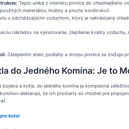
trukcie:
Teplo uniká z interiéru pivnice do chladnejšieho vo
i použitých materiálov, hrúbky a plochy konštrukcií.
polu s odchádzajúcim vzduchom, ktorý je nahrádzaný chlad
ukciu nákladov na vykurovanie, zlepšenie kvality vzduchu, 
ií:
Zateplením stien, podlahy a stropu pivnice sa znižuje pr
otla do Jedného Komína: Je to 
e bojlera a kotla, do jedného komína je komplexná záležito
 komínov deklarujú, že ich produkty sú vhodné pre pripojen
ať.
pre kotol