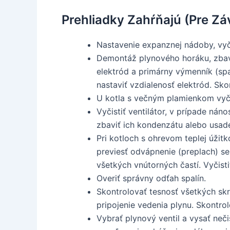
Prehliadky Zahŕňajú (Pre Zá
Nastavenie expanznej nádoby, vyči
Demontáž plynového horáku, zbaveni
elektród a primárny výmenník (sp
nastaviť vzdialenosť elektród. Sk
U kotla s večným plamienkom vyčis
Vyčistiť ventilátor, v prípade ná
zbaviť ich kondenzátu alebo usad
Pri kotloch s ohrevom teplej úžit
previesť odvápnenie (preplach) se
všetkých vnútorných častí. Vyčist
Overiť správny odťah spalín.
Skontrolovať tesnosť všetkých sk
pripojenie vedenia plynu. Skontro
Vybrať plynový ventil a vysať neči