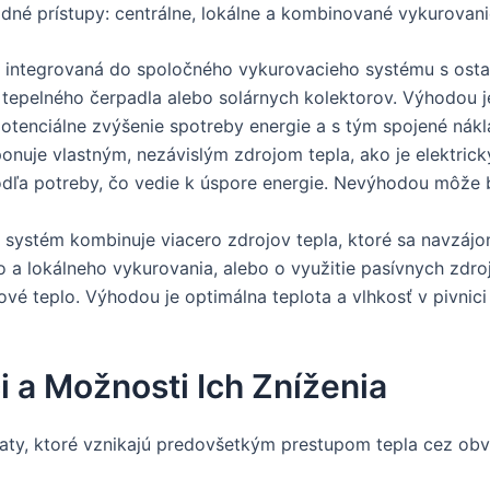
ladné prístupy: centrálne, lokálne a kombinované vykurovani
e integrovaná do spoločného vykurovacieho systému s osta
tepelného čerpadla alebo solárnych kolektorov. Výhodou je
otenciálne zvýšenie spotreby energie a s tým spojené nákl
onuje vlastným, nezávislým zdrojom tepla, ako je elektrick
 podľa potreby, čo vedie k úspore energie. Nevýhodou môže
systém kombinuje viacero zdrojov tepla, ktoré sa navzájo
 a lokálneho vykurovania, alebo o využitie pasívnych zdrojo
é teplo. Výhodou je optimálna teplota a vlhkosť v pivnici 
i a Možnosti Ich Zníženia
traty, ktoré vznikajú predovšetkým prestupom tepla cez ob