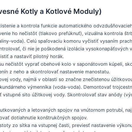
vesné Kotly a Kotlové Moduly)
stenie a kontrola funkcie automatického odvzdušňovacieho 
e ho nečistôt (tlakovo prefúknuť), vizuálna kontrola štrbí
aliny-voda). Celú spaľovaciu komoru vyčistiť vysaním prac
ontrolovať, či nie je poškodená izolácia vysokonapäťových 
tiť a nastaviť pilotný horák.
nosu nečistôt vyprať obehové kolo v saponátovom kúpeli, s
enín z neho a skontrolovať nastavenie manostatu.
kovej vody, najmä v oblasti so značne znečistenou úžitkov
kundárneho výmenníka (voda-voda). Demontovať trojcestný v
iť vstupné sito úžitkovej vody. Skontrolovať stav anódy (v
rutkovaných a letovaných spojov na vnútornom potrubí, naj
lovať dotiahnutie konštrukčných spojov.
stoty zo sítka na vstupnej časti, previesť nastavenie výkonu