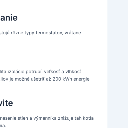
vanie
stujú rôzne typy termostatov, vrátane
a izolácie potrubí, veľkosť a vlhkosť
tilov je možné ušetriť až 200 kWh energie
vite
anesenie stien a výmenníka znižuje ťah kotla
ia.