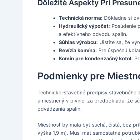
Dôležité Aspekty Pri Presun
Technická norma:
Dôkladne si ove
Hydraulický výpočet:
Posúdenie p
a efektívneho odvodu spalín.
Súhlas výrobcu:
Uistite sa, že vý
Revízia komína:
Pre úspešnú kola
Komín pre kondenzačný kotol:
Pr
Podmienky pre Miestn
Technicko-stavebné predpisy stavebného z
umiestnený v pivnici za predpokladu, že sú
odvádzania spalín.
Miestnosť by mala byť suchá, čistá, bez p
výška 1,9 m). Musí mať samostatné potrubi