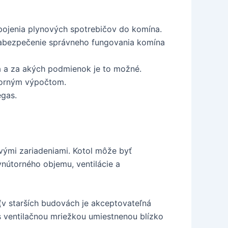
ipojenia plynových spotrebičov do komína.
zabezpečenie správneho fungovania komína
na a za akých podmienok je to možné.
borným výpočtom.
gas.
vými zariadeniami. Kotol môže byť
vnútorného objemu, ventilácie a
(v starších budovách je akceptovateľná
s ventilačnou mriežkou umiestnenou blízko