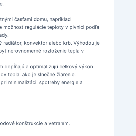
e.
tnými časťami domu, napríklad
 možnosť regulácie teploty v pivnici podľa
ady.
ý radiátor, konvektor alebo krb. Výhodou je
 byť nerovnomerné rozloženie tepla v
m dopĺňajú a optimalizujú celkový výkon.
v tepla, ako je slnečné žiarenie,
pri minimalizácii spotreby energie a
vodové konštrukcie a vetraním.