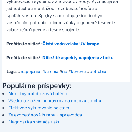
vykurovacích systémov a rozvodov vody. Vyznačuje sa
jednoduchou montážou, rozoberateľnosťou a
spoľahlivosťou. Spojky sa montujú jednoduchým
zastrčením potrubia, pričom zúbky a gumené tesnenie
zabezpečujú pevné a tesné spojenie.
Prečítajte si tiež:
Čistá voda vďaka UV lampe
Prečítajte si tiež:
Dôležité aspekty napojenia z boku
tags:
#
napojenie
#
kurenia
#
na
#
kovove
#
potrubie
Populárne príspevky:
Ako si vybrať drezovú batériu
Všetko o zložení prípravkov na nosovú sprchu
Efektívne vykurovanie peletami
Železobetónová žumpa - sprievodca
Diagnostika snímača tlaku