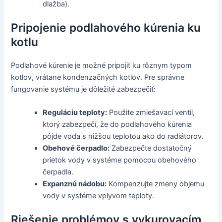
dlažba).
Pripojenie podlahového kúrenia ku
kotlu
Podlahové kúrenie je možné pripojiť ku rôznym typom
kotlov, vrátane kondenzačných kotlov. Pre správne
fungovanie systému je dôležité zabezpečiť:
Reguláciu teploty:
Použite zmiešavací ventil,
ktorý zabezpečí, že do podlahového kúrenia
pôjde voda s nižšou teplotou ako do radiátorov.
Obehové čerpadlo:
Zabezpečte dostatočný
prietok vody v systéme pomocou obehového
čerpadla.
Expanznú nádobu:
Kompenzujte zmeny objemu
vody v systéme vplyvom teploty.
Riešenie problémov s vykurovacím