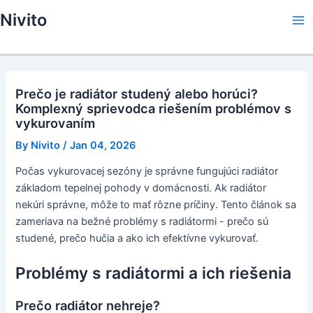
Skip
Nivito
to
Ma
content
Me
Prečo je radiátor studený alebo horúci?
Komplexný sprievodca riešením problémov s
vykurovaním
By
Nivito
/
Jan 04, 2026
Počas vykurovacej sezóny je správne fungujúci radiátor
základom tepelnej pohody v domácnosti. Ak radiátor
nekúri správne, môže to mať rôzne príčiny. Tento článok sa
zameriava na bežné problémy s radiátormi - prečo sú
studené, prečo hučia a ako ich efektívne vykurovať.
Problémy s radiátormi a ich riešenia
Prečo radiátor nehreje?