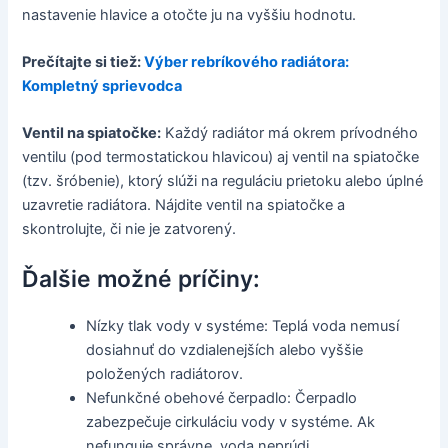
nastavenie hlavice a otočte ju na vyššiu hodnotu.
Prečítajte si tiež:
Výber rebríkového radiátora:
Kompletný sprievodca
Ventil na spiatočke:
Každý radiátor má okrem prívodného
ventilu (pod termostatickou hlavicou) aj ventil na spiatočke
(tzv. šróbenie), ktorý slúži na reguláciu prietoku alebo úplné
uzavretie radiátora. Nájdite ventil na spiatočke a
skontrolujte, či nie je zatvorený.
Ďalšie možné príčiny:
Nízky tlak vody v systéme: Teplá voda nemusí
dosiahnuť do vzdialenejších alebo vyššie
položených radiátorov.
Nefunkčné obehové čerpadlo: Čerpadlo
zabezpečuje cirkuláciu vody v systéme. Ak
nefunguje správne, voda neprúdi.