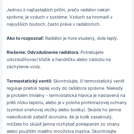
Jednou z najčastejších príčin, prečo radiátor nekúri
správne, je vzduch v systéme. Vzduch sa hromadí v
najvyšších bodoch, často práve v radiátoroch.
Ako to rozpoznať:
Radiátor je hore studený, dole teplý.
Riešenie: Odvzdušnenie radiátora.
Potrebujete
odvzdušňovací kľúčik a handričku alebo nádobu na
zachytenie vody.
Termostatický ventil:
Skontrolujte, či termostatický ventil
reguluje prietok teplej vody do radiátora správne. Niekedy
je problém triviálny - termostatická hlavica je nastavená na
príliš nízku teplotu, alebo je v polohe protimrazovej ochrany
(symbol snehovej vločky alebo bodky). Skúste ho jemne
niekoľkokrát zatlačiť dovnútra. Ak je kolík zaseknutý,
môžete ho skúsiť jemne rozhýbať poklepaním zo strany
alebo použitím malého množstva maziva. Skontrolujte