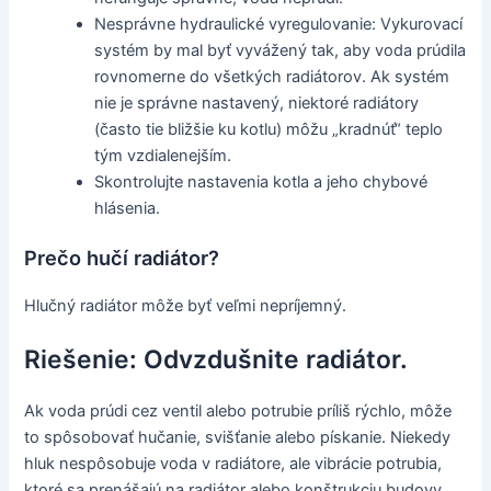
Nesprávne hydraulické vyregulovanie: Vykurovací
systém by mal byť vyvážený tak, aby voda prúdila
rovnomerne do všetkých radiátorov. Ak systém
nie je správne nastavený, niektoré radiátory
(často tie bližšie ku kotlu) môžu „kradnúť“ teplo
tým vzdialenejším.
Skontrolujte nastavenia kotla a jeho chybové
hlásenia.
Prečo hučí radiátor?
Hlučný radiátor môže byť veľmi nepríjemný.
Riešenie: Odvzdušnite radiátor.
Ak voda prúdi cez ventil alebo potrubie príliš rýchlo, môže
to spôsobovať hučanie, svišťanie alebo pískanie. Niekedy
hluk nespôsobuje voda v radiátore, ale vibrácie potrubia,
ktoré sa prenášajú na radiátor alebo konštrukciu budovy.