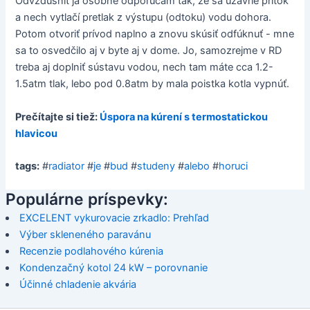
Odvzdušniť ja osobne odporúčam tak, že sa uzavrie prítok
a nech vytlačí pretlak z výstupu (odtoku) vodu dohora.
Potom otvoriť prívod naplno a znovu skúsiť odfúknuť - mne
sa to osvedčilo aj v byte aj v dome. Jo, samozrejme v RD
treba aj doplniť sústavu vodou, nech tam máte cca 1.2-
1.5atm tlak, lebo pod 0.8atm by mala poistka kotla vypnúť.
Prečítajte si tiež:
Úspora na kúrení s termostatickou
hlavicou
tags:
#
radiator
#
je
#
bud
#
studeny
#
alebo
#
horuci
Populárne príspevky:
EXCELENT vykurovacie zrkadlo: Prehľad
Výber skleneného paravánu
Recenzie podlahového kúrenia
Kondenzačný kotol 24 kW – porovnanie
Účinné chladenie akvária