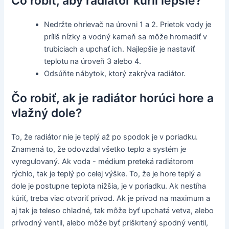
Čo robiť, aby radiátor kúril lepšie?
Nedržte ohrievač na úrovni 1 a 2. Prietok vody je
príliš nízky a vodný kameň sa môže hromadiť v
trubiciach a upchať ich. Najlepšie je nastaviť
teplotu na úroveň 3 alebo 4.
Odsúňte nábytok, ktorý zakrýva radiátor.
Čo robiť, ak je radiátor horúci hore a
vlažný dole?
To, že radiátor nie je teplý až po spodok je v poriadku.
Znamená to, že odovzdal všetko teplo a systém je
vyregulovaný. Ak voda - médium preteká radiátorom
rýchlo, tak je teplý po celej výške. To, že je hore teplý a
dole je postupne teplota nižšia, je v poriadku. Ak nestíha
kúriť, treba viac otvoriť prívod. Ak je prívod na maximum a
aj tak je teleso chladné, tak môže byť upchatá vetva, alebo
prívodný ventil, alebo môže byť priškrtený spodný ventil,