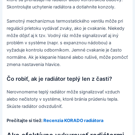
Skontrolujte uchytenie radiátora a dotiahnite konzoly.
Samotný mechanizmus termostatického ventilu môže pri
regulácii prietoku vydávať zvuky, ako je cvakanie. Niekedy
môže dôjsť aj k tzv. Vodný ráz môže signalizovať aj iný
problém v systéme (napr. s expanznou nádobou) a
vyžaduje kontrolu odborníkom. Jemné cvakanie je často
normálne. Ak je klepanie hlasné alebo rušivé, môže pomôcť
zmena nastavenia hlavice.
Čo robiť, ak je radiátor teplý len z časti?
Nerovnomerne teplý radiátor môže signalizovať vzduch
alebo nečistoty v systéme, ktoré bránia prúdeniu tepla.
Skúste radiátor odvzdušniť.
Prečítajte si tiež:
Recenzia KORADO radiátora