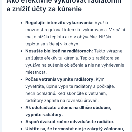
Ako efektívne vykurovať radiátormi
a znížiť účty za kúrenie
Regulujte intenzitu vykurovania:
Využite
možnosť regulovať intenzitu vykurovania. V spálni
majte nižšiu teplotu ako v obývačke. Nižšia
teplota sa zíde aj v kuchyni.
Nesušte bielizeň na radiátoroch:
Takto výrazne
znižujete efektivitu kúrenia. Teplo z radiátora sa
využíva na sušenie oblečenia a nie na vyhrievanie
miestnosti.
Počas vetrania vypnite radiátory:
Kým
vyvetráte, úplne vypnite radiátory a počkajte,
nech ochladnú. Keď skončíte s vetraním,
radiátory zapnite na rovnakú úroveň.
Ak odchádzate z domu na dlhšie obdobie,
vypnite radiátory.
Aspoň dvakrát ročne odvzdušnite radiátor.
Uistite sa, že termostat nie je zakrytý záclonou,