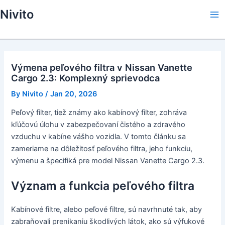
Skip
Nivito
to
Ma
content
Me
Výmena peľového filtra v Nissan Vanette
Cargo 2.3: Komplexný sprievodca
By
Nivito
/
Jan 20, 2026
Peľový filter, tiež známy ako kabínový filter, zohráva
kľúčovú úlohu v zabezpečovaní čistého a zdravého
vzduchu v kabíne vášho vozidla. V tomto článku sa
zameriame na dôležitosť peľového filtra, jeho funkciu,
výmenu a špecifiká pre model Nissan Vanette Cargo 2.3.
Význam a funkcia peľového filtra
Kabínové filtre, alebo peľové filtre, sú navrhnuté tak, aby
zabraňovali prenikaniu škodlivých látok, ako sú výfukové