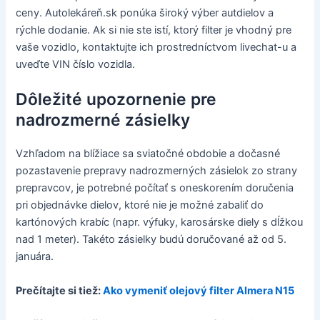
ceny. Autolekáreň.sk ponúka široký výber autdielov a
rýchle dodanie. Ak si nie ste istí, ktorý filter je vhodný pre
vaše vozidlo, kontaktujte ich prostredníctvom livechat-u a
uveďte VIN číslo vozidla.
Dôležité upozornenie pre
nadrozmerné zásielky
Vzhľadom na blížiace sa sviatočné obdobie a dočasné
pozastavenie prepravy nadrozmerných zásielok zo strany
prepravcov, je potrebné počítať s oneskorením doručenia
pri objednávke dielov, ktoré nie je možné zabaliť do
kartónových krabíc (napr. výfuky, karosárske diely s dĺžkou
nad 1 meter). Takéto zásielky budú doručované až od 5.
januára.
Prečítajte si tiež:
Ako vymeniť olejový filter Almera N15