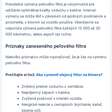
Pravidelná výmena peľového filtra je nevyhnutná pre
udržanie optimálnej kvality vzduchu v kabíne. Interval
výmeny sa môže líšiť v závislosti od jazdných podmienok a
prostredia, v ktorom sa vozidlo používa. Všeobecne sa
odporúča výmena peľového filtra každých 15 000 až 30
000 kilometrov, alebo aspoň raz ročne.
Príznaky zaneseného peľového filtra
Niekoľko príznakov môže naznačovať, že je čas na výmenu
peľového filtra:
Prečítajte si tiež:
Ako vymeniť olejový filter na Almera?
Znížený prietok vzduchu z ventilácie.
Nepríjemný zápach v kabíne.
Zvýšená prašnosť v interiéri vozidla.
Alergické reakcie u cestujúcich (kýchanie, kašeľ,
slzenie očí).