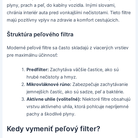
plyny, prach a peľ, do kabíny vozidla. Inými slovami,
chránia interiér auta pred vonkajšími nečistotami. Tieto filtre
majú pozitívny vplyv na zdravie a komfort cestujúcich.
Štruktúra peľového filtra
Moderné peľové filtre sa často skladajú z viacerých vrstiev
pre maximálnu účinnosť:
Predfilter:
Zachytáva väčšie častice, ako sú
hrubé nečistoty a hmyz.
Mikrovláknové rúno:
Zabezpečuje zachytávanie
jemnejších častíc, ako sú sadze, peľ a baktérie.
Aktívne uhlie (voliteľné):
Niektoré filtre obsahujú
vrstvu aktívneho uhlia, ktorá pohlcuje nepríjemné
pachy a škodlivé plyny.
Kedy vymeniť peľový filter?