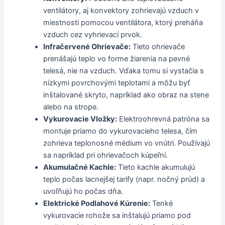
ventilátory, aj konvektory zohrievajú vzduch v
miestnosti pomocou ventilátora, ktorý preháňa
vzduch cez vyhrievací prvok.
Infračervené Ohrievače:
Tieto ohrievače
prenášajú teplo vo forme žiarenia na pevné
telesá, nie na vzduch. Vďaka tomu si vystačia s
nízkymi povrchovými teplotami a môžu byť
inštalované skryto, napríklad ako obraz na stene
alebo na strope.
Vykurovacie Vložky:
Elektroohrevná patróna sa
montuje priamo do vykurovacieho telesa, čím
zohrieva teplonosné médium vo vnútri. Používajú
sa napríklad pri ohrievačoch kúpeľní.
Akumulačné Kachle:
Tieto kachle akumulujú
teplo počas lacnejšej tarify (napr. nočný prúd) a
uvoľňujú ho počas dňa.
Elektrické Podlahové Kúrenie:
Tenké
vykurovacie rohože sa inštalujú priamo pod