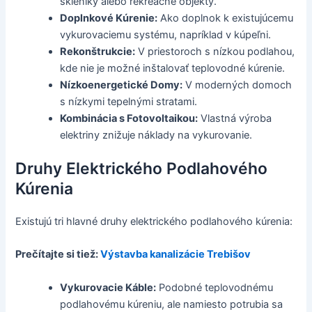
skleníky alebo rekreačné objekty.
Doplnkové Kúrenie:
Ako doplnok k existujúcemu
vykurovaciemu systému, napríklad v kúpeľni.
Rekonštrukcie:
V priestoroch s nízkou podlahou,
kde nie je možné inštalovať teplovodné kúrenie.
Nízkoenergetické Domy:
V moderných domoch
s nízkymi tepelnými stratami.
Kombinácia s Fotovoltaikou:
Vlastná výroba
elektriny znižuje náklady na vykurovanie.
Druhy Elektrického Podlahového
Kúrenia
Existujú tri hlavné druhy elektrického podlahového kúrenia:
Prečítajte si tiež:
Výstavba kanalizácie Trebišov
Vykurovacie Káble:
Podobné teplovodnému
podlahovému kúreniu, ale namiesto potrubia sa