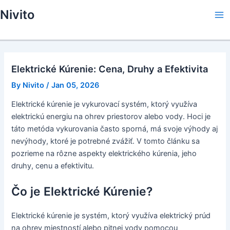
Skip
Nivito
to
Ma
content
Me
Elektrické Kúrenie: Cena, Druhy a Efektivita
By
Nivito
/
Jan 05, 2026
Elektrické kúrenie je vykurovací systém, ktorý využíva
elektrickú energiu na ohrev priestorov alebo vody. Hoci je
táto metóda vykurovania často sporná, má svoje výhody aj
nevýhody, ktoré je potrebné zvážiť. V tomto článku sa
pozrieme na rôzne aspekty elektrického kúrenia, jeho
druhy, cenu a efektivitu.
Čo je Elektrické Kúrenie?
Elektrické kúrenie je systém, ktorý využíva elektrický prúd
na ohrev miestností alebo pitnej vody pomocou