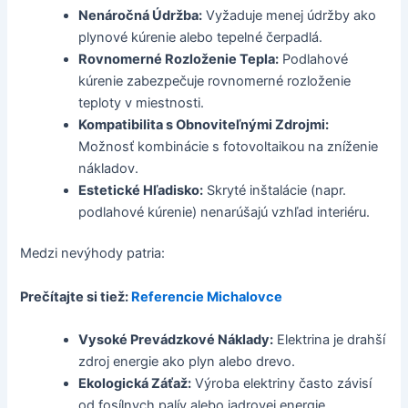
Nenáročná Údržba:
Vyžaduje menej údržby ako
plynové kúrenie alebo tepelné čerpadlá.
Rovnomerné Rozloženie Tepla:
Podlahové
kúrenie zabezpečuje rovnomerné rozloženie
teploty v miestnosti.
Kompatibilita s Obnoviteľnými Zdrojmi:
Možnosť kombinácie s fotovoltaikou na zníženie
nákladov.
Estetické Hľadisko:
Skryté inštalácie (napr.
podlahové kúrenie) nenarúšajú vzhľad interiéru.
Medzi nevýhody patria:
Prečítajte si tiež:
Referencie Michalovce
Vysoké Prevádzkové Náklady:
Elektrina je drahší
zdroj energie ako plyn alebo drevo.
Ekologická Záťaž:
Výroba elektriny často závisí
od fosílnych palív alebo jadrovej energie.