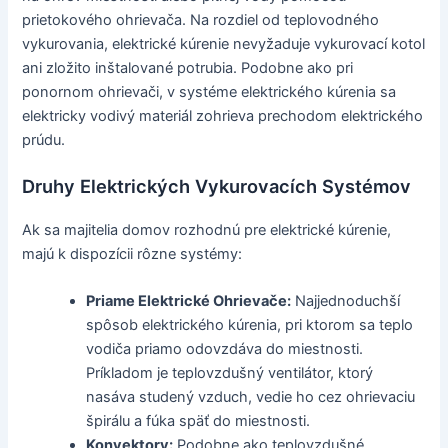
prietokového ohrievača. Na rozdiel od teplovodného
vykurovania, elektrické kúrenie nevyžaduje vykurovací kotol
ani zložito inštalované potrubia. Podobne ako pri
ponornom ohrievači, v systéme elektrického kúrenia sa
elektricky vodivý materiál zohrieva prechodom elektrického
prúdu.
Druhy Elektrických Vykurovacích Systémov
Ak sa majitelia domov rozhodnú pre elektrické kúrenie,
majú k dispozícii rôzne systémy:
Priame Elektrické Ohrievače:
Najjednoduchší
spôsob elektrického kúrenia, pri ktorom sa teplo
vodiča priamo odovzdáva do miestnosti.
Príkladom je teplovzdušný ventilátor, ktorý
nasáva studený vzduch, vedie ho cez ohrievaciu
špirálu a fúka späť do miestnosti.
Konvektory:
Podobne ako teplovzdušné