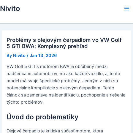
Skip
Nivito
to
Ma
content
Me
Problémy s olejovým čerpadlom vo VW Golf
5 GTI BWA: Komplexný prehľad
By
Nivito
/
Jan 13, 2026
VW Golf 5 GTI s motorom BWA je obľúbený medzi
nadšencami automobilov, no ako každé vozidlo, aj tento
model má svoje špecifické problémy. Jedným z nich sú
potenciálne komplikácie s olejovým čerpadlom. Tento
článok sa zameriava na identifikáciu, pochopenie a riešenie
týchto problémov.
Úvod do problematiky
Olejové čerpadlo je kritická súčasť motora, ktorá