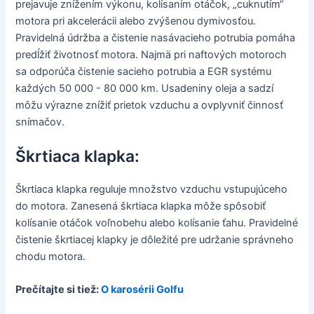
prejavuje znížením výkonu, kolísaním otáčok, „cuknutím“
motora pri akcelerácii alebo zvýšenou dymivosťou.
Pravidelná údržba a čistenie nasávacieho potrubia pomáha
predĺžiť životnosť motora. Najmä pri naftových motoroch
sa odporúča čistenie sacieho potrubia a EGR systému
každých 50 000 - 80 000 km. Usadeniny oleja a sadzí
môžu výrazne znížiť prietok vzduchu a ovplyvniť činnosť
snímačov.
Škrtiaca klapka:
Škrtiaca klapka reguluje množstvo vzduchu vstupujúceho
do motora. Zanesená škrtiaca klapka môže spôsobiť
kolísanie otáčok voľnobehu alebo kolísanie ťahu. Pravidelné
čistenie škrtiacej klapky je dôležité pre udržanie správneho
chodu motora.
Prečítajte si tiež:
O karosérii Golfu