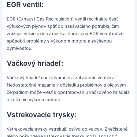
EGR ventil:
EGR (Exhaust Gas Recirculation) ventil recirkuluje časť
výfukových plynov späť do nasávacieho potrubia, čím
znižuje emisie oxidov dusíka. Zanesený EGR ventil môže
spôsobiť problémy s výkonom motora a zvýšenou
dymivosťou.
Vačkový hriadeľ:
Vačkový hriadeľ riadi otváranie a zatváranie ventilov.
Nedostatočné mazanie v dôsledku problémov s olejovým
čerpadlom môže viesť k opotrebovaniu vačkového hriadeľa
a zníženiu výkonu motora.
Vstrekovacie trysky:
Vstrekovacie trysky vstrekujú palivo do valcov. Znečistené
alebo poškodené vstrekovacie trysky môžu spôsobiť