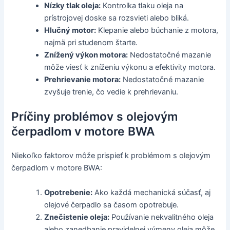
Nízky tlak oleja:
Kontrolka tlaku oleja na
prístrojovej doske sa rozsvieti alebo bliká.
Hlučný motor:
Klepanie alebo búchanie z motora,
najmä pri studenom štarte.
Znížený výkon motora:
Nedostatočné mazanie
môže viesť k zníženiu výkonu a efektivity motora.
Prehrievanie motora:
Nedostatočné mazanie
zvyšuje trenie, čo vedie k prehrievaniu.
Príčiny problémov s olejovým
čerpadlom v motore BWA
Niekoľko faktorov môže prispieť k problémom s olejovým
čerpadlom v motore BWA:
Opotrebenie:
Ako každá mechanická súčasť, aj
olejové čerpadlo sa časom opotrebuje.
Znečistenie oleja:
Používanie nekvalitného oleja
alebo zanedbanie pravidelnej výmeny oleja môže