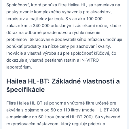
Spoločnosť, ktorá ponúka filtre Hailea HL, sa zameriava na
poskytovanie komplexného vybavenia pre akvaristov,
teraristov a majiteľov jazierok. S viac ako 100 000
zákazníkmi a 340 000 odoslanými zásielkami ročne, kladie
dôraz na odborné poradenstvo a rýchle riešenie
problémov. Skracovanie dodávateľského reťazca umožňuje
ponúkať produkty za nízke ceny pri zachovaní kvality.
Inovácie a vlastná výroba sú pre spoločnosť kľúčové, čo
dokazuje aj vlastná pestiareň rastlín a IN-VITRO
laboratórium.
Hailea HL-BT: Základné vlastnosti a
špecifikácie
Filtre Hailea HL-BT sú ponorné vnútorné filtre určené pre
akvária s objemom od 50 do 110 litrov (model HL-BT 400)
a maximálne do 60 litrov (model HL-BT 200). Sú vybavené
rozprašovacím nástavcom, ktorý reguluje prietok a