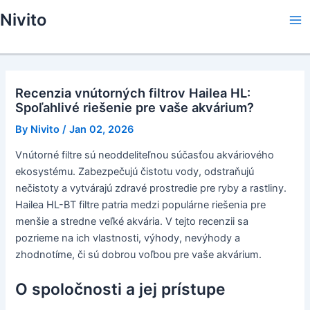
Skip
Nivito
to
Ma
content
Me
Recenzia vnútorných filtrov Hailea HL:
Spoľahlivé riešenie pre vaše akvárium?
By
Nivito
/
Jan 02, 2026
Vnútorné filtre sú neoddeliteľnou súčasťou akváriového
ekosystému. Zabezpečujú čistotu vody, odstraňujú
nečistoty a vytvárajú zdravé prostredie pre ryby a rastliny.
Hailea HL-BT filtre patria medzi populárne riešenia pre
menšie a stredne veľké akvária. V tejto recenzii sa
pozrieme na ich vlastnosti, výhody, nevýhody a
zhodnotíme, či sú dobrou voľbou pre vaše akvárium.
O spoločnosti a jej prístupe