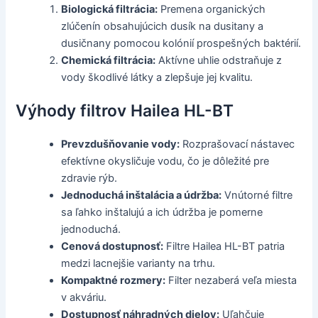
Biologická filtrácia:
Premena organických
zlúčenín obsahujúcich dusík na dusitany a
dusičnany pomocou kolónií prospešných baktérií.
Chemická filtrácia:
Aktívne uhlie odstraňuje z
vody škodlivé látky a zlepšuje jej kvalitu.
Výhody filtrov Hailea HL-BT
Prevzdušňovanie vody:
Rozprašovací nástavec
efektívne okysličuje vodu, čo je dôležité pre
zdravie rýb.
Jednoduchá inštalácia a údržba:
Vnútorné filtre
sa ľahko inštalujú a ich údržba je pomerne
jednoduchá.
Cenová dostupnosť:
Filtre Hailea HL-BT patria
medzi lacnejšie varianty na trhu.
Kompaktné rozmery:
Filter nezaberá veľa miesta
v akváriu.
Dostupnosť náhradných dielov:
Uľahčuje