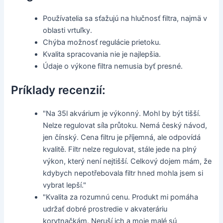
Používatelia sa sťažujú na hlučnosť filtra, najmä v
oblasti vrtuľky.
Chýba možnosť regulácie prietoku.
Kvalita spracovania nie je najlepšia.
Údaje o výkone filtra nemusia byť presné.
Príklady recenzií:
"Na 35l akvárium je výkonný. Mohl by být tišší.
Nelze regulovat síla průtoku. Nemá český návod,
jen čínský. Cena filtru je příjemná, ale odpovídá
kvalitě. Filtr nelze regulovat, stále jede na plný
výkon, který není nejtišší. Celkový dojem mám, že
kdybych nepotřebovala filtr hned mohla jsem si
vybrat lepší."
"Kvalita za rozumnú cenu. Produkt mi pomáha
udržať dobré prostredie v akvateráriu
korytnačkám. Neruší ich a moje malé sú