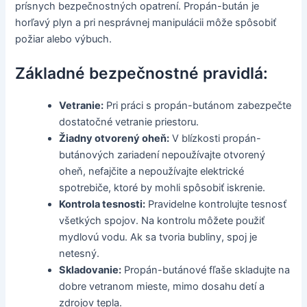
prísnych bezpečnostných opatrení. Propán-bután je
horľavý plyn a pri nesprávnej manipulácii môže spôsobiť
požiar alebo výbuch.
Základné bezpečnostné pravidlá:
Vetranie:
Pri práci s propán-butánom zabezpečte
dostatočné vetranie priestoru.
Žiadny otvorený oheň:
V blízkosti propán-
butánových zariadení nepoužívajte otvorený
oheň, nefajčite a nepoužívajte elektrické
spotrebiče, ktoré by mohli spôsobiť iskrenie.
Kontrola tesnosti:
Pravidelne kontrolujte tesnosť
všetkých spojov. Na kontrolu môžete použiť
mydlovú vodu. Ak sa tvoria bubliny, spoj je
netesný.
Skladovanie:
Propán-butánové fľaše skladujte na
dobre vetranom mieste, mimo dosahu detí a
zdrojov tepla.