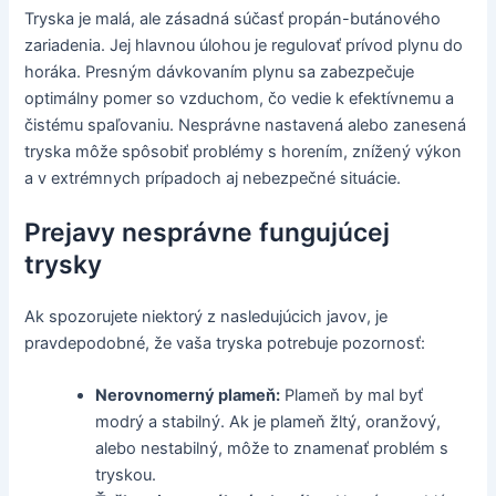
Tryska je malá, ale zásadná súčasť propán-butánového
zariadenia. Jej hlavnou úlohou je regulovať prívod plynu do
horáka. Presným dávkovaním plynu sa zabezpečuje
optimálny pomer so vzduchom, čo vedie k efektívnemu a
čistému spaľovaniu. Nesprávne nastavená alebo zanesená
tryska môže spôsobiť problémy s horením, znížený výkon
a v extrémnych prípadoch aj nebezpečné situácie.
Prejavy nesprávne fungujúcej
trysky
Ak spozorujete niektorý z nasledujúcich javov, je
pravdepodobné, že vaša tryska potrebuje pozornosť:
Nerovnomerný plameň:
Plameň by mal byť
modrý a stabilný. Ak je plameň žltý, oranžový,
alebo nestabilný, môže to znamenať problém s
tryskou.