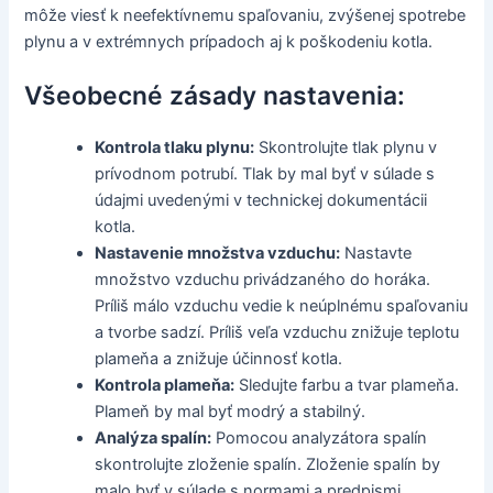
môže viesť k neefektívnemu spaľovaniu, zvýšenej spotrebe
plynu a v extrémnych prípadoch aj k poškodeniu kotla.
Všeobecné zásady nastavenia:
Kontrola tlaku plynu:
Skontrolujte tlak plynu v
prívodnom potrubí. Tlak by mal byť v súlade s
údajmi uvedenými v technickej dokumentácii
kotla.
Nastavenie množstva vzduchu:
Nastavte
množstvo vzduchu privádzaného do horáka.
Príliš málo vzduchu vedie k neúplnému spaľovaniu
a tvorbe sadzí. Príliš veľa vzduchu znižuje teplotu
plameňa a znižuje účinnosť kotla.
Kontrola plameňa:
Sledujte farbu a tvar plameňa.
Plameň by mal byť modrý a stabilný.
Analýza spalín:
Pomocou analyzátora spalín
skontrolujte zloženie spalín. Zloženie spalín by
malo byť v súlade s normami a predpismi.