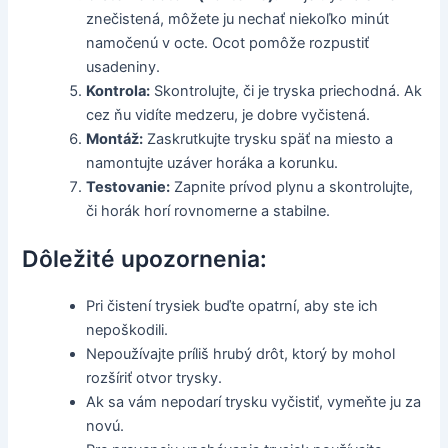
znečistená, môžete ju nechať niekoľko minút
namočenú v octe. Ocot pomôže rozpustiť
usadeniny.
Kontrola:
Skontrolujte, či je tryska priechodná. Ak
cez ňu vidíte medzeru, je dobre vyčistená.
Montáž:
Zaskrutkujte trysku späť na miesto a
namontujte uzáver horáka a korunku.
Testovanie:
Zapnite prívod plynu a skontrolujte,
či horák horí rovnomerne a stabilne.
Dôležité upozornenia:
Pri čistení trysiek buďte opatrní, aby ste ich
nepoškodili.
Nepoužívajte príliš hrubý drôt, ktorý by mohol
rozšíriť otvor trysky.
Ak sa vám nepodarí trysku vyčistiť, vymeňte ju za
novú.