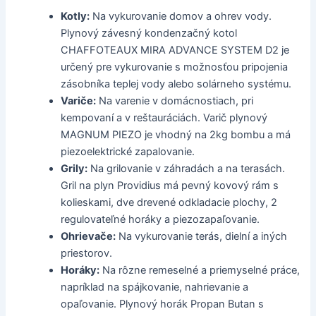
Kotly:
Na vykurovanie domov a ohrev vody.
Plynový závesný kondenzačný kotol
CHAFFOTEAUX MIRA ADVANCE SYSTEM D2 je
určený pre vykurovanie s možnosťou pripojenia
zásobníka teplej vody alebo solárneho systému.
Variče:
Na varenie v domácnostiach, pri
kempovaní a v reštauráciách. Varič plynový
MAGNUM PIEZO je vhodný na 2kg bombu a má
piezoelektrické zapalovanie.
Grily:
Na grilovanie v záhradách a na terasách.
Gril na plyn Providius má pevný kovový rám s
kolieskami, dve drevené odkladacie plochy, 2
regulovateľné horáky a piezozapaľovanie.
Ohrievače:
Na vykurovanie terás, dielní a iných
priestorov.
Horáky:
Na rôzne remeselné a priemyselné práce,
napríklad na spájkovanie, nahrievanie a
opaľovanie. Plynový horák Propan Butan s