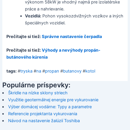
výkonom 58kW je vhodný najmä pre izolatérske
práce a nahrievanie.
Vozidlá:
Pohon vysokozdvižných vozíkov a iných
špeciálnych vozidiel.
Prečítajte si tiež:
Správne nastavenie čerpadla
Prečítajte si tiež:
Výhody a nevýhody propán-
butánového kúrenia
tags:
#
tryska
#
na
#
propan
#
butanovy
#
kotol
Populárne príspevky:
Škridle na nízke sklony striech
Využitie geotermálnej energie pre vykurovanie
Výber domácej vodárne: Typy a parametre
Referencie projektanta vykurovania
Návod na nastavenie žalúzií Toshiba