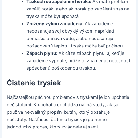
Ťažkosti so zapálením horáka:
Ak máte problém
zapáliť horák, alebo ak horák po zapálení zhasína,
tryska môže byť upchatá.
Znížený výkon zariadenia:
Ak zariadenie
nedosahuje svoj obvyklý výkon, napríklad
pomalšie ohrieva vodu, alebo nedosahuje
požadovanú teplotu, tryska môže byť príčinou.
Zápach plynu:
Ak cítite zápach plynu, aj keď je
zariadenie vypnuté, môže to znamenať netesnosť
spôsobenú poškodenou tryskou.
Čistenie trysiek
Najčastejšou príčinou problémov s tryskami je ich upchatie
nečistotami. K upchatiu dochádza najmä vtedy, ak sa
používa nekvalitný propán-bután, ktorý obsahuje
nečistoty. Našťastie, čistenie trysiek je pomerne
jednoduchý proces, ktorý zvládnete aj sami.