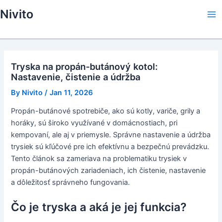
Skip
Nivito
to
Ma
content
Me
Tryska na propán-butánový kotol:
Nastavenie, čistenie a údržba
By
Nivito
/
Jan 11, 2026
Propán-butánové spotrebiče, ako sú kotly, variče, grily a
horáky, sú široko využívané v domácnostiach, pri
kempovaní, ale aj v priemysle. Správne nastavenie a údržba
trysiek sú kľúčové pre ich efektívnu a bezpečnú prevádzku.
Tento článok sa zameriava na problematiku trysiek v
propán-butánových zariadeniach, ich čistenie, nastavenie
a dôležitosť správneho fungovania.
Čo je tryska a aká je jej funkcia?