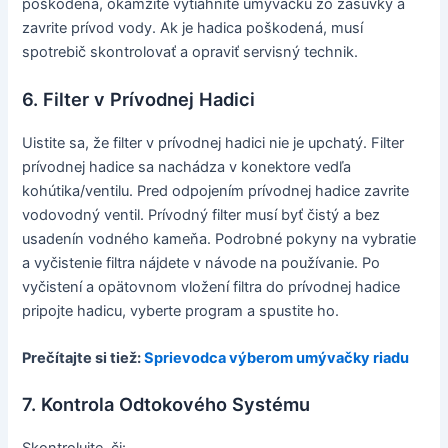
poškodená, okamžite vytiahnite umývačku zo zásuvky a
zavrite prívod vody. Ak je hadica poškodená, musí
spotrebič skontrolovať a opraviť servisný technik.
6. Filter v Prívodnej Hadici
Uistite sa, že filter v prívodnej hadici nie je upchatý. Filter
prívodnej hadice sa nachádza v konektore vedľa
kohútika/ventilu. Pred odpojením prívodnej hadice zavrite
vodovodný ventil. Prívodný filter musí byť čistý a bez
usadenín vodného kameňa. Podrobné pokyny na vybratie
a vyčistenie filtra nájdete v návode na používanie. Po
vyčistení a opätovnom vložení filtra do prívodnej hadice
pripojte hadicu, vyberte program a spustite ho.
Prečítajte si tiež:
Sprievodca výberom umývačky riadu
7. Kontrola Odtokového Systému