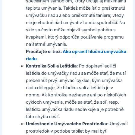
špeciálnym symbolom, ktorý určuje aj maximálnu
teplotu umývania. Taktiež môže ísť o preškrtnutú
umývačku riadu alebo preškrtnuté taniere, vtedy
nie je vhodné riad umývať v tomto spotrebiči. Na
skle sa často môže objaviť symbol pohára s
kvapkami, ktorý odporúča používanie programu
na šetrné umývanie.
Prečítajte si tiež:
Ako opraviť hlučnú umývačku
riadu
Kontrolka Soli a Leštidla:
Po doplnení soli či
leštidla do umývačky riadu sa môže stať, že musí
prebehnúť prvý umývací cyklus, kým umývačka
riadu deteguje, že hladina soli a leštidla je v
norme. Ak kontrolka nezhasne ani po niekoľkých
cykloch umývania, môže sa stať, že soľ, resp.
leštidlo umývačka riadu nedávkuje a je potrebné
túto chybu riešiť.
Umiestnenie Umývacieho Prostriedku:
Umývací
prostriedok v podobe tabliet by mal byť