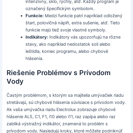
intenzívny, sklo, rýchly, atď. Každý program je
označený špecifickým symbolom.
Funkcie:
Medzi funkcie patrí napríklad odložený
štart, polovičná náplň, extra sušenie, atď. Tieto
funkcie majú tiež svoje vlastné symboly.
Indikátory:
Indikátory vás upozorňujú na rôzne
stavy, ako napríklad nedostatok soli alebo
leštidla, koniec programu, alebo chybové
hlásenia.
Riešenie Problémov s Prívodom
Vody
Častým problémom, s ktorým sa majitelia umývačiek riadu
stretávajú, sú chybové hlásenia súvisiace s prívodom vody.
Ak vaša umývačka riadu Electrolux zobrazuje chybové
hlásenie AL5, C1, F1, i10 alebo i11, raz zapípa alebo raz
zabliká výstražný indikátor, znamená to problém s
prívodom vody. Nasledujú kroky, ktoré môžete podniknúť