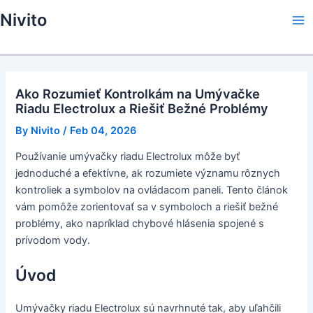
Skip
Nivito
to
Ma
content
Me
Ako Rozumieť Kontrolkám na Umývačke
Riadu Electrolux a Riešiť Bežné Problémy
By
Nivito
/
Feb 04, 2026
Používanie umývačky riadu Electrolux môže byť
jednoduché a efektívne, ak rozumiete významu rôznych
kontroliek a symbolov na ovládacom paneli. Tento článok
vám pomôže zorientovať sa v symboloch a riešiť bežné
problémy, ako napríklad chybové hlásenia spojené s
prívodom vody.
Úvod
Umývačky riadu Electrolux sú navrhnuté tak, aby uľahčili