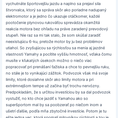
vychutnáte športovejšiu jazdu a naplno sa prejaví sila
štvorvalca, ktorý sa správa skôr ako poriadne nadupaný
elektromotor a je jedno čo ukazuje otáčkomer, každé
pootočenie plynovou rukoväťou sprevádza okamžitá
reakcia motora bez ohľadu na práve zaradený prevodový
stupeň. Nie raz sa mi tak stalo, že som skúšal zaradiť
neexistujúcu 6-ku, pretože motor by ju bez problémov
utiahol. So zvyšujúcou sa rýchlosťou sa menia aj jazdné
vlastnosti Yamahy a pocítite vyššiu hmotnosť, vďaka čomu
musíte v kľukatých úsekoch možno o niečo viac
popracovať pri prenášaní ťažiska a chce to pevnejšiu ruku,
no stále je to vynikajúci zážitok. Podvozok však má svoje
limity, ktoré dosiahne skôr ako limity motora a pri
extrémnejšom tempe už začína byť trochu nervózny.
Predpokladám, že s určitou investíciou by sa dal podvozok
vystužiť, no kto chce jazdiť s Yamahou ako so
superšportom mal by sa poobzerať po niečom inom a
ušetrí ďalšie, podľa mňa zbytočné investície. Potom je tu
ešte jedna vec, ktorá spomalí milovníkov rýchlosti a tou je