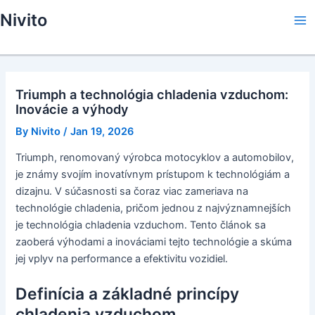
Skip
Nivito
to
Ma
content
Me
Triumph a technológia chladenia vzduchom:
Inovácie a výhody
By
Nivito
/
Jan 19, 2026
Triumph, renomovaný výrobca motocyklov a automobilov,
je známy svojím inovatívnym prístupom k technológiám a
dizajnu. V súčasnosti sa čoraz viac zameriava na
technológie chladenia, pričom jednou z najvýznamnejších
je technológia chladenia vzduchom. Tento článok sa
zaoberá výhodami a inováciami tejto technológie a skúma
jej vplyv na performance a efektivitu vozidiel.
Definícia a základné princípy
chladenia vzduchom