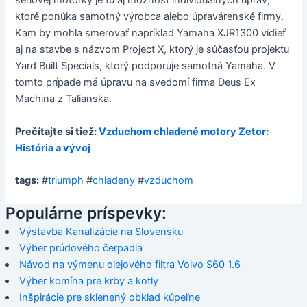
sériovej motorky je tu aj možnosť individuálnych úprav,
ktoré ponúka samotný výrobca alebo úpravárenské firmy.
Kam by mohla smerovať napríklad Yamaha XJR1300 vidieť
aj na stavbe s názvom Project X, ktorý je súčasťou projektu
Yard Built Specials, ktorý podporuje samotná Yamaha. V
tomto prípade má úpravu na svedomí firma Deus Ex
Machina z Talianska.
Prečítajte si tiež:
Vzduchom chladené motory Zetor:
História a vývoj
tags:
#
triumph
#
chladeny
#
vzduchom
Populárne príspevky:
Výstavba Kanalizácie na Slovensku
Výber prúdového čerpadla
Návod na výmenu olejového filtra Volvo S60 1.6
Výber komína pre krby a kotly
Inšpirácie pre sklenený obklad kúpeľne