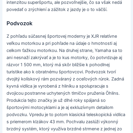
intenzitou superšportu, ale pozvoľnejšie, čo sa však nedá
povedať o zrýchlení a zážitok z jazdy je o to väčší.
Podvozok
Z pohľadu súčasnej športovej moderny je XJR relatívne
veľkou motorkou a pri pohľade na údaje o hmotnosti aj
celkom ťažkou motorkou. Na druhej strane, Yamaha sa to
ani nesnaží zakrývať a je to kus motorky, čo potvrdzuje aj
rázvor 1 500 mm, ktorý má skôr bližšie k pohodlnej
turistike ako k obratnému športovcovi. Podvozok tvorí
dvojitý kolískový rám pozváraný z oceľových rúrok. Zadná
kyvná vidlica je vyrobená z hliníku a spolupracuje s
dvojicou postranne uchytených tlmičov pruženia Öhlins.
Produkcia tejto značky je už dlhé roky spájaná so
športovými motocyklami a je aj exkluzívnym detailom
podvozku. Vpredu je to potom klasická teleskopická vidlica
s priemerom klzákov 43 mm. Pochvalu zaslúži výkonný
brzdný systém, ktorý využíva brzdné strmene z jednej zo