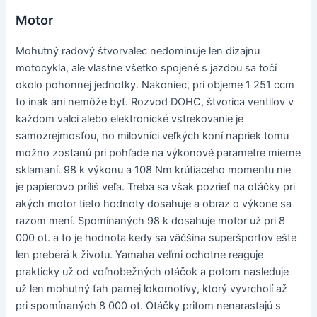
Motor
Mohutný radový štvorvalec nedominuje len dizajnu
motocykla, ale vlastne všetko spojené s jazdou sa točí
okolo pohonnej jednotky. Nakoniec, pri objeme 1 251 ccm
to inak ani nemôže byť. Rozvod DOHC, štvorica ventilov v
každom valci alebo elektronické vstrekovanie je
samozrejmosťou, no milovníci veľkých koní napriek tomu
možno zostanú pri pohľade na výkonové parametre mierne
sklamaní. 98 k výkonu a 108 Nm krútiaceho momentu nie
je papierovo príliš veľa. Treba sa však pozrieť na otáčky pri
akých motor tieto hodnoty dosahuje a obraz o výkone sa
razom mení. Spomínaných 98 k dosahuje motor už pri 8
000 ot. a to je hodnota kedy sa väčšina superšportov ešte
len preberá k životu. Yamaha veľmi ochotne reaguje
prakticky už od voľnobežných otáčok a potom nasleduje
už len mohutný ťah parnej lokomotívy, ktorý vyvrcholí až
pri spomínaných 8 000 ot. Otáčky pritom nenarastajú s