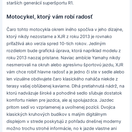
starších generácií superšportu R1.
Motocykel, ktorý vám robí radosť
Čaro tohto motocykla okrem iného spočíva v jeho dizajne,
ktorý nikdy nezostarne a XJR z roku 2013 je rovnako
príťažlivá ako verzia spred 10-tich rokov. Jediným
rozdielom bude grafická úprava, ktorá napríklad modelu z
roku 2013 naozaj pristane. Naviac ambície Yamahy nikdy
nesmerovali na okruh alebo agresívnu športovú jazdu, XJR
vám chce robiť hlavne radosť a je jedno či ste v sedle alebo
len vizuálne obdivujete čaro klasického naháča niekde z
terasy vašej obľúbenej kaviarne. Dlhá pretiahnutá nádrž, na
ktorú nadväzuje široké a pohodlné sedlo sľubuje dostatok
komfortu nielen pre jazdca, ale aj spolujazdca. Jazdec
pritom sedí vo vzpriamenej a uvoľnenej pozícii. Dvojica
klasických kruhových budíkov s malým digitálnym
displejom v strede poskytujú z pohľadu dnešnej moderny
možno trochu strohé informácie, no k jazde vlastne ani