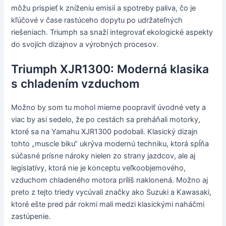
môžu prispieť k zníženiu emisií a spotreby paliva, čo je
kľúčové v čase rastúceho dopytu po udržateľných
riešeniach. Triumph sa snaží integrovať ekologické aspekty
do svojich dizajnov a výrobných procesov.
Triumph XJR1300: Moderná klasika
s chladením vzduchom
Možno by som tu mohol mierne poopraviť úvodné vety a
viac by asi sedelo, že po cestách sa preháňali motorky,
ktoré sa na Yamahu XJR1300 podobali. Klasický dizajn
tohto „muscle biku“ ukrýva modernú techniku, ktorá spĺňa
súčasné prísne nároky nielen zo strany jazdcov, ale aj
legislatívy, ktorá nie je konceptu veľkoobjemového,
vzduchom chladeného motora príliš naklonená. Možno aj
preto z tejto triedy vycúvali značky ako Suzuki a Kawasaki,
ktoré ešte pred pár rokmi mali medzi klasickými naháčmi
zastúpenie.