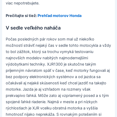
viac nepotrebujete.
Prečítajte si tiež:
Prehľad motorov Honda
V sedle veľkého naháča
Počas posledných pár rokov som mal už niekoľko
možností stráviť nejaký čas v sedle tohto motocykla a vždy
to bol zážitok, ktorý sa trochu vymyká testovaniu
najnovších modelov nabitých najmodernejšími
výdobytkami techniky. XJR1300 je skutočne takým
príjemným návratom späť v čase, keď motorky fungovali aj
bez podpory elektronických systémov a od jazdca sa
očakávali aj nejaké skúsenosti keď chcel jazdiť na takejto
motorke. Jazda je aj vzhľadom na rozmery však
prekvapivo ľahká. Môže zato aj vzpriamený posed a s tým
spojené ľahké riadenie. Najmä v meste a pri nízkych
rýchlostiach je XJR vcelku obratná motorka a vyššia
hmotnosť nijako neprekáža. S rovnakým potešením si