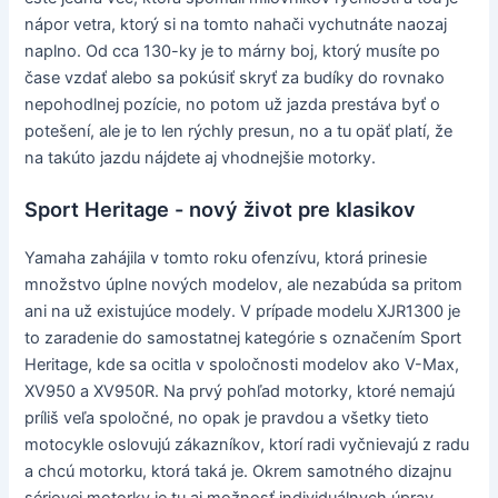
nápor vetra, ktorý si na tomto nahači vychutnáte naozaj
naplno. Od cca 130-ky je to márny boj, ktorý musíte po
čase vzdať alebo sa pokúsiť skryť za budíky do rovnako
nepohodlnej pozície, no potom už jazda prestáva byť o
potešení, ale je to len rýchly presun, no a tu opäť platí, že
na takúto jazdu nájdete aj vhodnejšie motorky.
Sport Heritage - nový život pre klasikov
Yamaha zahájila v tomto roku ofenzívu, ktorá prinesie
množstvo úplne nových modelov, ale nezabúda sa pritom
ani na už existujúce modely. V prípade modelu XJR1300 je
to zaradenie do samostatnej kategórie s označením Sport
Heritage, kde sa ocitla v spoločnosti modelov ako V-Max,
XV950 a XV950R. Na prvý pohľad motorky, ktoré nemajú
príliš veľa spoločné, no opak je pravdou a všetky tieto
motocykle oslovujú zákazníkov, ktorí radi vyčnievajú z radu
a chcú motorku, ktorá taká je. Okrem samotného dizajnu