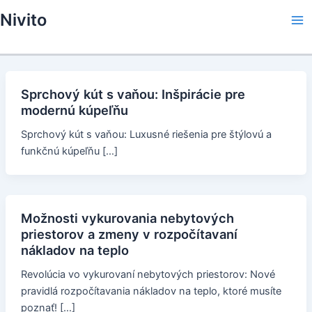
Skip
Nivito
to
Ma
content
Me
Sprchový kút s vaňou: Inšpirácie pre
modernú kúpeľňu
Sprchový kút s vaňou: Luxusné riešenia pre štýlovú a
funkčnú kúpeľňu […]
Možnosti vykurovania nebytových
priestorov a zmeny v rozpočítavaní
nákladov na teplo
Revolúcia vo vykurovaní nebytových priestorov: Nové
pravidlá rozpočítavania nákladov na teplo, ktoré musíte
poznať! […]