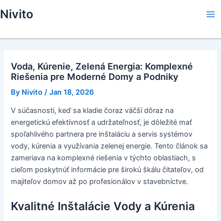
Skip
Nivito
to
Ma
content
Me
Voda, Kúrenie, Zelená Energia: Komplexné
Riešenia pre Moderné Domy a Podniky
By
Nivito
/
Jan 18, 2026
V súčasnosti, keď sa kladie čoraz väčší dôraz na
energetickú efektívnosť a udržateľnosť, je dôležité mať
spoľahlivého partnera pre inštaláciu a servis systémov
vody, kúrenia a využívania zelenej energie. Tento článok sa
zameriava na komplexné riešenia v týchto oblastiach, s
cieľom poskytnúť informácie pre širokú škálu čitateľov, od
majiteľov domov až po profesionálov v stavebníctve.
Kvalitné Inštalácie Vody a Kúrenia