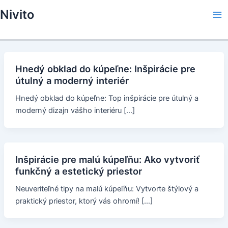
Skip
Nivito
to
Ma
content
Me
Hnedý obklad do kúpeľne: Inšpirácie pre
útulný a moderný interiér
Hnedý obklad do kúpeľne: Top inšpirácie pre útulný a
moderný dizajn vášho interiéru […]
Inšpirácie pre malú kúpeľňu: Ako vytvoriť
funkčný a estetický priestor
Neuveriteľné tipy na malú kúpeľňu: Vytvorte štýlový a
praktický priestor, ktorý vás ohromí! […]