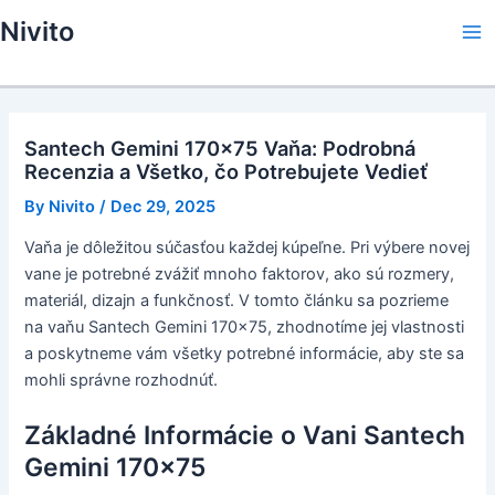
Skip
Nivito
to
Ma
content
Me
Santech Gemini 170x75 Vaňa: Podrobná
Recenzia a Všetko, čo Potrebujete Vedieť
By
Nivito
/
Dec 29, 2025
Vaňa je dôležitou súčasťou každej kúpeľne. Pri výbere novej
vane je potrebné zvážiť mnoho faktorov, ako sú rozmery,
materiál, dizajn a funkčnosť. V tomto článku sa pozrieme
na vaňu Santech Gemini 170x75, zhodnotíme jej vlastnosti
a poskytneme vám všetky potrebné informácie, aby ste sa
mohli správne rozhodnúť.
Základné Informácie o Vani Santech
Gemini 170x75