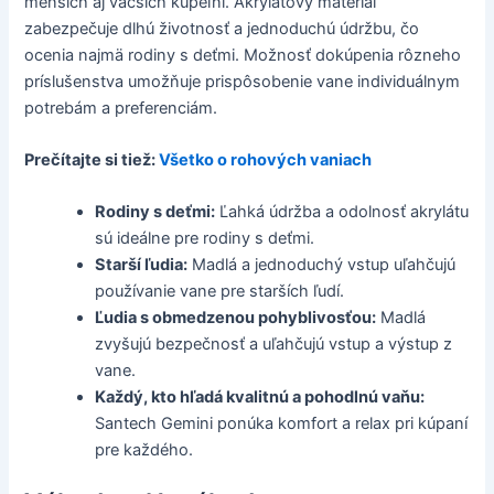
menších aj väčších kúpeľní. Akrylátový materiál
zabezpečuje dlhú životnosť a jednoduchú údržbu, čo
ocenia najmä rodiny s deťmi. Možnosť dokúpenia rôzneho
príslušenstva umožňuje prispôsobenie vane individuálnym
potrebám a preferenciám.
Prečítajte si tiež:
Všetko o rohových vaniach
Rodiny s deťmi:
Ľahká údržba a odolnosť akrylátu
sú ideálne pre rodiny s deťmi.
Starší ľudia:
Madlá a jednoduchý vstup uľahčujú
používanie vane pre starších ľudí.
Ľudia s obmedzenou pohyblivosťou:
Madlá
zvyšujú bezpečnosť a uľahčujú vstup a výstup z
vane.
Každý, kto hľadá kvalitnú a pohodlnú vaňu:
Santech Gemini ponúka komfort a relax pri kúpaní
pre každého.