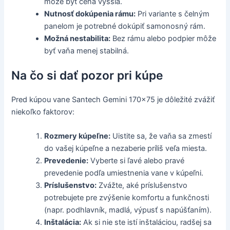
môže byť cena vyššia.
Nutnosť dokúpenia rámu:
Pri variante s čelným
panelom je potrebné dokúpiť samonosný rám.
Možná nestabilita:
Bez rámu alebo podpier môže
byť vaňa menej stabilná.
Na čo si dať pozor pri kúpe
Pred kúpou vane Santech Gemini 170x75 je dôležité zvážiť
niekoľko faktorov:
Rozmery kúpeľne:
Uistite sa, že vaňa sa zmestí
do vašej kúpeľne a nezaberie príliš veľa miesta.
Prevedenie:
Vyberte si ľavé alebo pravé
prevedenie podľa umiestnenia vane v kúpeľni.
Príslušenstvo:
Zvážte, aké príslušenstvo
potrebujete pre zvýšenie komfortu a funkčnosti
(napr. podhlavník, madlá, výpusť s napúšťaním).
Inštalácia:
Ak si nie ste istí inštaláciou, radšej sa