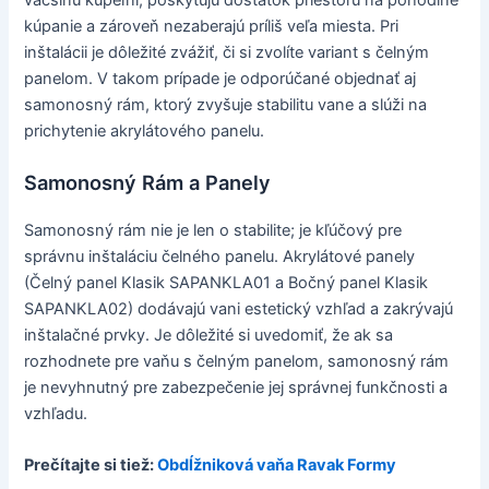
väčšinu kúpeľní, poskytujú dostatok priestoru na pohodlné
kúpanie a zároveň nezaberajú príliš veľa miesta. Pri
inštalácii je dôležité zvážiť, či si zvolíte variant s čelným
panelom. V takom prípade je odporúčané objednať aj
samonosný rám, ktorý zvyšuje stabilitu vane a slúži na
prichytenie akrylátového panelu.
Samonosný Rám a Panely
Samonosný rám nie je len o stabilite; je kľúčový pre
správnu inštaláciu čelného panelu. Akrylátové panely
(Čelný panel Klasik SAPANKLA01 a Bočný panel Klasik
SAPANKLA02) dodávajú vani estetický vzhľad a zakrývajú
inštalačné prvky. Je dôležité si uvedomiť, že ak sa
rozhodnete pre vaňu s čelným panelom, samonosný rám
je nevyhnutný pre zabezpečenie jej správnej funkčnosti a
vzhľadu.
Prečítajte si tiež:
Obdĺžniková vaňa Ravak Formy