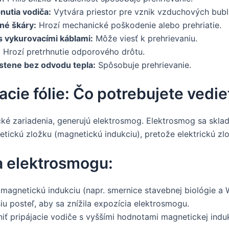
nutia vodiča:
Vytvára priestor pre vznik vzduchových bubl
né škáry:
Hrozí mechanické poškodenie alebo prehriatie.
s vykurovacími káblami:
Môže viesť k prehrievaniu.
:
Hrozí pretrhnutie odporového drôtu.
stene bez odvodu tepla:
Spôsobuje prehrievanie.
cie fólie: Čo potrebujete vedie
cké zariadenia, generujú elektrosmog. Elektrosmog sa skladá
netickú zložku (magnetickú indukciu), pretože elektrickú zl
a elektrosmogu:
 magnetickú indukciu (napr. smernice stavebnej biológie a
šiu posteľ, aby sa znížila expozícia elektrosmogu.
stniť pripájacie vodiče s vyššími hodnotami magnetickej in