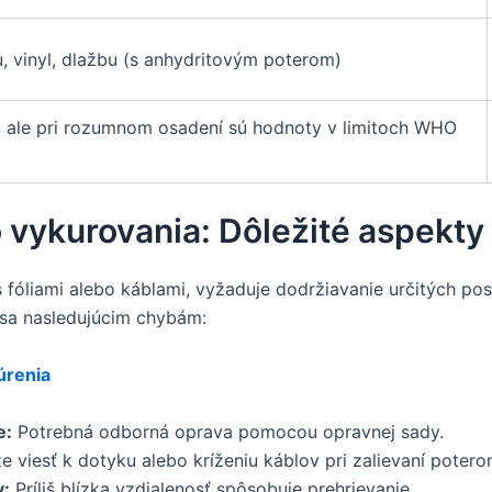
, vinyl, dlažbu (s anhydritovým poterom)
, ale pri rozumnom osadení sú hodnoty v limitoch WHO
 vykurovania: Dôležité aspekty
 fóliami alebo káblami, vyžaduje dodržiavanie určitých post
 sa nasledujúcim chybám:
úrenia
e:
Potrebná odborná oprava pomocou opravnej sady.
 viesť k dotyku alebo kríženiu káblov pri zalievaní potero
v:
Príliš blízka vzdialenosť spôsobuje prehrievanie.