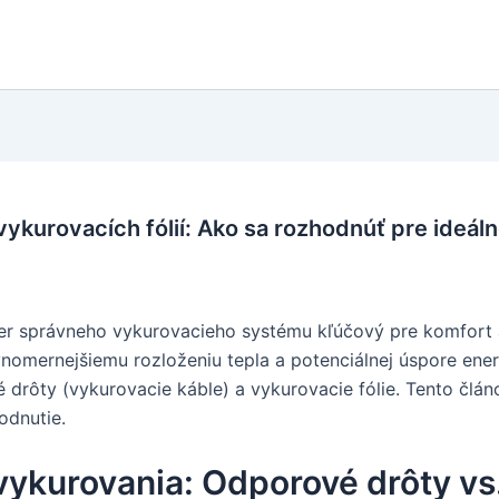
ykurovacích fólií: Ako sa rozhodnúť pre ideál
ber správneho vykurovacieho systému kľúčový pre komfort a
nomernejšiemu rozloženiu tepla a potenciálnej úspore ener
drôty (vykurovacie káble) a vykurovacie fólie. Tento člán
odnutie.
ykurovania: Odporové drôty vs.