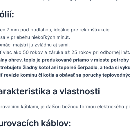
lií:
len 7 mm pod podlahou, ideálne pre rekonštrukcie.
sa v priebehu niekoľkých minút.
máci majstri ju zvládnu aj sami.
 viac ako 50 rokov a záruka až 25 rokov pri odbornej inšta
lny ohrev, teplo je produkované priamo v mieste potreby
rebujete žiadny kotol ani tepelné čerpadlo, a teda si vyk
iť revízie komínu či kotla a obávať sa poruchy teplovodný
rakteristika a vlastnosti
rovacími káblami, je ďalšou bežnou formou elektrického p
urovacích káblov: