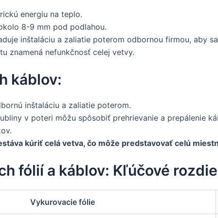
rickú energiu na teplo.
okolo 8-9 mm pod podlahou.
duje inštaláciu a zaliatie poterom odbornou firmou, aby s
tu znamená nefunkčnosť celej vetvy.
h káblov:
ornú inštaláciu a zaliatie poterom.
liny v poteri môžu spôsobiť prehrievanie a prepálenie ká
ov.
stáva kúriť celá vetva, čo môže predstavovať celú miest
h fólií a káblov: Kľúčové rozdie
Vykurovacie fólie