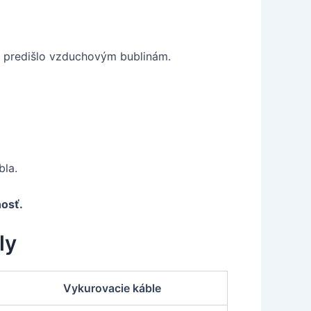
a predišlo vzduchovým bublinám.
bla.
nosť.
ly
Vykurovacie káble