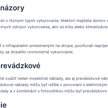
 názory
osti s rôznymi typmi vykurovania. Niektorí majitelia domov 
tívnych zdrojov vykurovania, ako sú krby alebo klimatizácie. 
ť s infrapanelmi umiestnenými na strope, pociťovali nepríje
aby sa dosiahlo rovnomerné vykurovanie.
 prevádzkové
té zvážiť nielen investičné náklady, ale aj prevádzkové nák
dzkové náklady môžu byť nižšie v porovnaní s elektrickým 
áklady a v kombinácii s fotovoltikou môžu byť prevádzkovo
ie