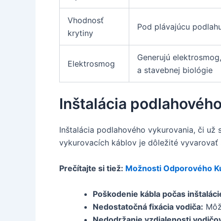
Vhodnosť
Pod plávajúcu podlahu
krytiny
Generujú elektrosmog
Elektrosmog
a stavebnej biológie
Inštalácia podlahového
Inštalácia podlahového vykurovania, či už s
vykurovacích káblov je dôležité vyvarovať
Prečítajte si tiež:
Možnosti Odporového K
Poškodenie kábla počas inštaláci
Nedostatočná fixácia vodiča:
Môže
Nedodržanie vzdialenosti vodičo