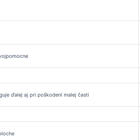
svojpomocne
uje ďalej aj pri poškodení malej časti
ploche