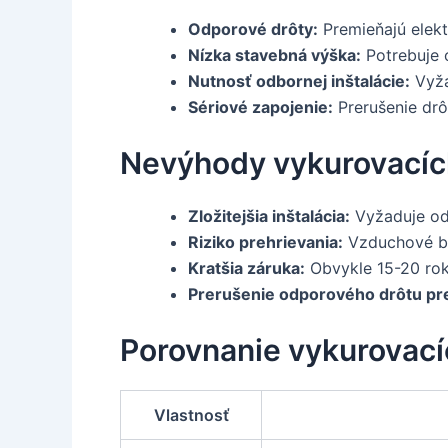
Odporové drôty:
Premieňajú elekt
Nízka stavebná výška:
Potrebuje 
Nutnosť odbornej inštalácie:
Vyža
Sériové zapojenie:
Prerušenie drô
Nevýhody vykurovacíc
Zložitejšia inštalácia:
Vyžaduje odb
Riziko prehrievania:
Vzduchové bub
Kratšia záruka:
Obvykle 15-20 rok
Prerušenie odporového drôtu pre
Porovnanie vykurovacíc
Vlastnosť