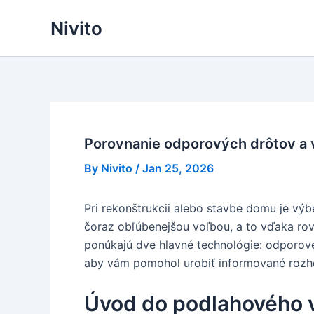
Skip
Nivito
to
content
Porovnanie odporových drôtov a v
By
Nivito
/
Jan 25, 2026
Pri rekonštrukcii alebo stavbe domu je vý
čoraz obľúbenejšou voľbou, a to vďaka rov
ponúkajú dve hlavné technológie: odporové 
aby vám pomohol urobiť informované rozh
Úvod do podlahového v