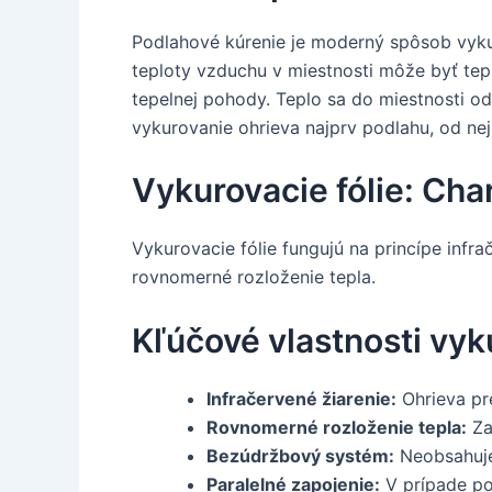
Podlahové kúrenie je moderný spôsob vyku
teploty vzduchu v miestnosti môže byť tep
tepelnej pohody. Teplo sa do miestnosti 
vykurovanie ohrieva najprv podlahu, od ne
Vykurovacie fólie: Cha
Vykurovacie fólie fungujú na princípe infr
rovnomerné rozloženie tepla.
Kľúčové vlastnosti vyku
Infračervené žiarenie:
Ohrieva pr
Rovnomerné rozloženie tepla:
Za
Bezúdržbový systém:
Neobsahuje
Paralelné zapojenie:
V prípade po