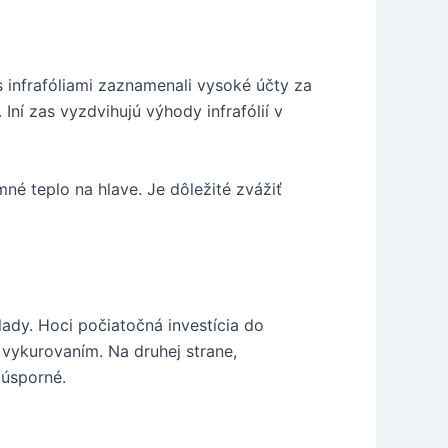
s infrafóliami zaznamenali vysoké účty za
Iní zas vyzdvihujú výhody infrafólií v
mné teplo na hlave. Je dôležité zvážiť
lady. Hoci počiatočná investícia do
vykurovaním. Na druhej strane,
 úsporné.