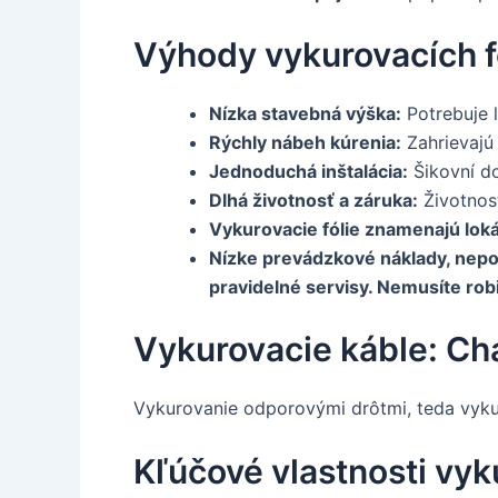
Výhody vykurovacích fó
Nízka stavebná výška:
Potrebuje 
Rýchly nábeh kúrenia:
Zahrievajú 
Jednoduchá inštalácia:
Šikovní do
Dlhá životnosť a záruka:
Životnosť
Vykurovacie fólie znamenajú loká
Nízke prevádzkové náklady, nepot
pravidelné servisy. Nemusíte rob
Vykurovacie káble: Cha
Vykurovanie odporovými drôtmi, teda vyku
Kľúčové vlastnosti vyk