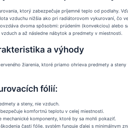
rovania, ktorý zabezpečuje príjemné teplo od podlahy. V
lota vzduchu nižšia ako pri radiátorovom vykurovaní, čo ve
odovzdáva dvoma spôsobmi: prúdením (konvekciou) alebo sá
j vzduch a až následne nábytok a predmety v miestnosti.
rakteristika a výhody
ačerveného žiarenia, ktoré priamo ohrieva predmety a steny
rovacích fólií:
edmety a steny, nie vzduch.
bezpečuje komfortnú teplotu v celej miestnosti.
 mechanické komponenty, ktoré by sa mohli pokaziť.
škodenia časti fólie, systém funguje ďalej s minimálnym z