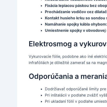
Fixácia lepiacou páskou bez obop
Prechádzanie vodičov cez dilatač
Kontakt husieho krku so sondou 
Namáhanie spojky kábla ohybom
Umiestnenie spojky v obvodovej 
Elektrosmog a vykurova
Vykurovacie fólie, podobne ako iné elektri
infrafóliách je dôležité zamerať sa na mag
Odporúčania a merani
Dodržiavať odporúčané limity pre
Pri inštalácii v podlahe zvážiť vyš
Pri ukladaní fólií v podlahe umie