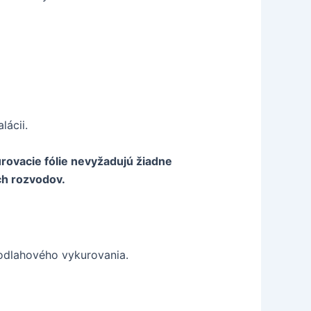
lácii.
urovacie fólie nevyžadujú žiadne
ch rozvodov.
odlahového vykurovania.