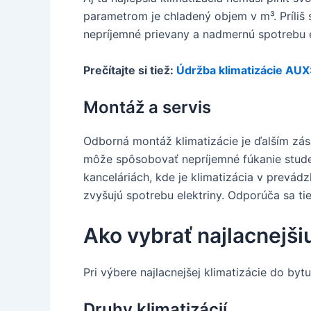
parametrom je chladený objem v m³. Príliš
nepríjemné prievany a nadmernú spotrebu 
Prečítajte si tiež:
Údržba klimatizácie AUX
Montáž a servis
Odborná montáž klimatizácie je ďalším zá
môže spôsobovať nepríjemné fúkanie stude
kanceláriách, kde je klimatizácia v prevád
zvyšujú spotrebu elektriny. Odporúča sa ti
Ako vybrať najlacnejši
Pri výbere najlacnejšej klimatizácie do bytu
Druhy klimatizácií