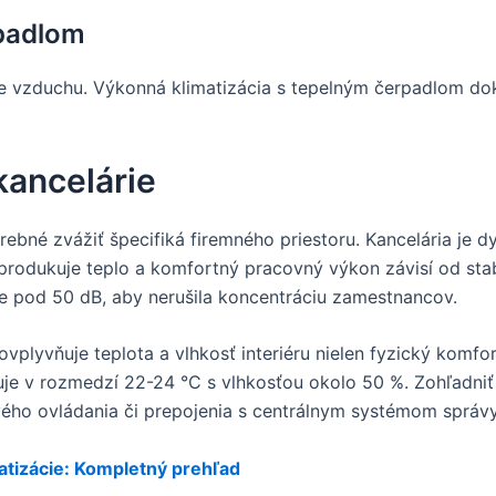
rpadlom
nie vzduchu. Výkonná klimatizácia s tepelným čerpadlom do
kancelárie
trebné zvážiť špecifiká firemného priestoru. Kancelária je 
 produkuje teplo a komfortný pracovný výkon závisí od sta
ne pod 50 dB, aby nerušila koncentráciu zamestnancov.
vplyvňuje teplota a vlhkosť interiéru nielen fyzický komfo
buje v rozmedzí 22-24 °C s vlhkosťou okolo 50 %. Zohľadniť
ho ovládania či prepojenia s centrálnym systémom správ
atizácie: Kompletný prehľad