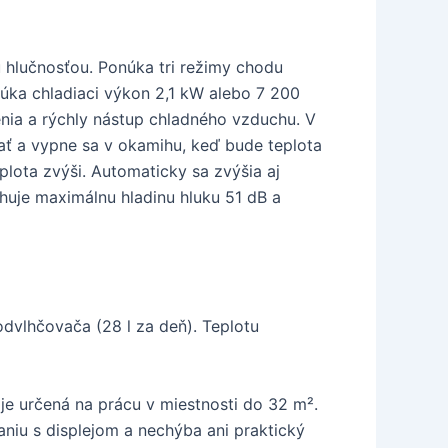
 hlučnosťou. Ponúka tri režimy chodu
núka chladiaci výkon 2,1 kW alebo 7 200
enia a rýchly nástup chladného vzduchu. V
ať a vypne sa v okamihu, keď bude teplota
eplota zvýši. Automaticky sa zvýšia aj
ahuje maximálnu hladinu hluku 51 dB a
dvlhčovača (28 l za deň). Teplotu
e určená na prácu v miestnosti do 32 m².
niu s displejom a nechýba ani praktický