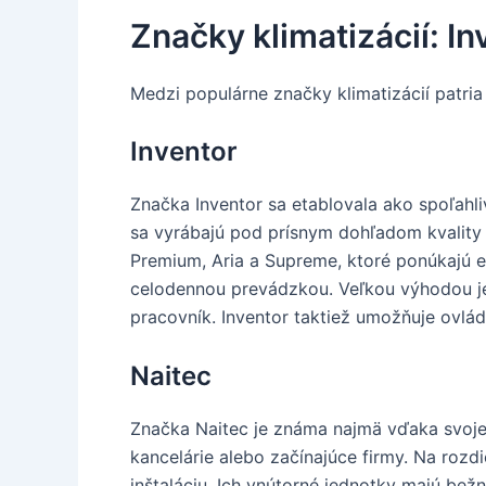
Značky klimatizácií: In
Medzi populárne značky klimatizácií patria
Inventor
Značka Inventor sa etablovala ako spoľahli
sa vyrábajú pod prísnym dohľadom kvality 
Premium, Aria a Supreme, ktoré ponúkajú e
celodennou prevádzkou. Veľkou výhodou je 
pracovník. Inventor taktiež umožňuje ovlád
Naitec
Značka Naitec je známa najmä vďaka svojej
kancelárie alebo začínajúce firmy. Na rozd
inštaláciu. Ich vnútorné jednotky majú bežn