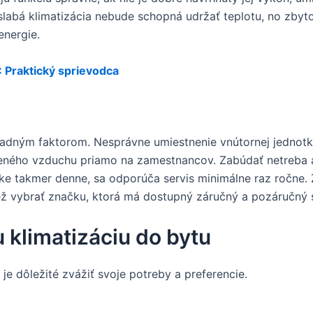
 slabá klimatizácia nebude schopná udržať teplotu, no zb
energie.
: Praktický sprievodca
sadným faktorom. Nesprávne umiestnenie vnútornej jednotk
ného vzduchu priamo na zamestnancov. Zabúdať netreba ani
zke takmer denne, sa odporúča servis minimálne raz ročne. Z
ež vybrať značku, ktorá má dostupný záručný a pozáručný s
u klimatizáciu do bytu
 je dôležité zvážiť svoje potreby a preferencie.