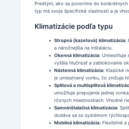
Predtým, ako sa ponoríme do konkrétnych r
typ má svoje špecifické vlastnosti a je vho
Klimatizácie podľa typu
Stropná (kazetová) klimatizácia:
I
a náročnejšia na inštaláciu.
Okenná klimatizácia:
Umiestňuje s
vyššia hlučnosť a zablokovanie ok
Nástenná klimatizácia:
Klasické r
je umiestnený vonku, čo znižuje h
Splitová a multisplitová klimatizác
umožňuje prepojenie jednej vonkaj
rôznych miestnostiach. Vhodné ri
Samoinštalačná klimatizácia:
Spli
dodáva sa so systémom rýchlospo
Mobilná klimatizácia:
Flexibilné a