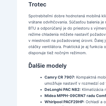
Trotec
Spotrebiteľmi dobre hodnotená mobilná kl
vrátane odvlhčovania. Súčasťou balenia je 
BTU a odporúčaný je do priestoru s výmero
režime chladenia môžete nastaviť požadova
v miestnosti na požadovanej úrovni. Ďalej j
otáčky ventilátora. Praktická je aj funkci
disponuje tiež nočným režimom.
Ďalšie modely
Camry CR 7907:
Kompaktná mobiln
umožňuje nastaviť v rozmedzí od 
DeLonghi PAC N82:
Klimatizácia 
Midea MPPH-09CRN7 radu Comf
Whirlpool PACF29HP:
Ochladí a o