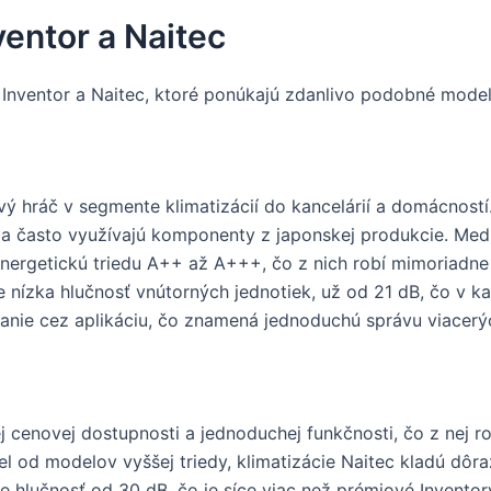
ventor a Naitec
 Inventor a Naitec, ktoré ponúkajú zdanlivo podobné modely
vý hráč v segmente klimatizácií do kancelárií a domácnost
a často využívajú komponenty z japonskej produkcie. Medz
nergetickú triedu A++ až A+++, čo z nich robí mimoriadne 
nízka hlučnosť vnútorných jednotiek, už od 21 dB, čo v k
anie cez aplikáciu, čo znamená jednoduchú správu viacerých
 cenovej dostupnosti a jednoduchej funkčnosti, čo z nej r
iel od modelov vyššej triedy, klimatizácie Naitec kladú dô
e hlučnosť od 30 dB, čo je síce viac než prémiové Inventory