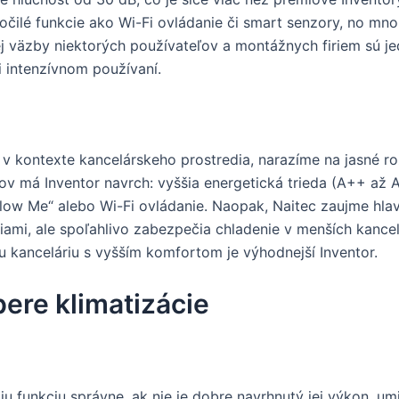
ročilé funkcie ako Wi-Fi ovládanie či smart senzory, no 
j väzby niektorých používateľov a montážnych firiem sú je
i intenzívnom používaní.
c v kontexte kancelárskeho prostredia, narazíme na jasné roz
ov má Inventor navrch: vyššia energetická trieda (A++ až A
llow Me“ alebo Wi-Fi ovládanie. Naopak, Naitec zaujme hl
ami, ale spoľahlivo zabezpečia chladenie v menších kancelá
iu kanceláriu s vyšším komfortom je výhodnejší Inventor.
bere klimatizácie
voju funkciu správne, ak nie je dobre navrhnutý jej výkon, 