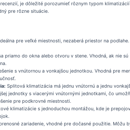
ecenzií, je dôležité porozumieť rôznym typom klimatizáci
dný pre rôzne situácie.
deálna pre veľké miestnosti, nezaberá priestor na podlahe.
a priamo do okna alebo otvoru v stene. Vhodná, ak nie s
na.
iešenie s vnútornou a vonkajšou jednotkou. Vhodná pre men
lučnosť.
ia:
Splitová klimatizácia má jednu vnútornú a jednu vonkajši
šej jednotky s viacerými vnútornými jednotkami, čo umožňu
ešenie pre podkrovné miestnosti.
tové klimatizácie s jednoduchou montážou, kde je prepojo
jok.
 prenosné zariadenie, vhodné pre dočasné použitie. Môžu by