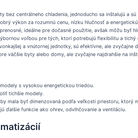
yty bez centrálneho chladenia, jednoducho sa inštalujú a
 výkon za rozumnú cenu, nízku hlučnosť a energetickú ef
a prenosné, ideálne pre dočasné použitie, avšak môžu byť hl
bornou voľbou pre tých, ktorí potrebujú flexibilitu a tichý
vonkajšej a vnútornej jednotky, sú efektívne, ale zvyčajne d
 pre väčšie byty alebo domy, ale zvyčajne najdrahšie na inšt
 modely s vysokou energetickou triedou.
oliť tichšie modely.
 by mala byť dimenzovaná podľa veľkosti priestoru, ktorý m
ú ďalšie funkcie ako ohrev, odvlhčovanie a ventiláciu.
matizácií