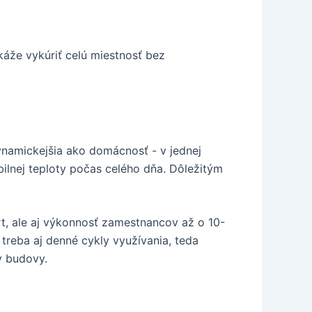
káže vykúriť celú miestnosť bez
dynamickejšia ako domácnosť - v jednej
bilnej teploty počas celého dňa. Dôležitým
rt, ale aj výkonnosť zamestnancov až o 10-
 treba aj denné cykly využívania, teda
y budovy.