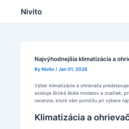
Skip
Nivito
to
content
Najvýhodnejšia klimatizácia a ohr
By
Nivito
/
Jan 01, 2026
Výber klimatizácie a ohrievača predstavuje
existuje široká škála modelov a značiek, 
recenzie, ktoré vám pomôžu pri výbere najv
Klimatizácia a ohrieva