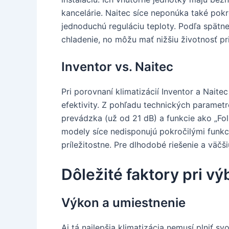
kancelárie. Naitec síce neponúka také pok
jednoduchú reguláciu teploty. Podľa spätne
chladenie, no môžu mať nižšiu životnosť pr
Inventor vs. Naitec
Pri porovnaní klimatizácií Inventor a Naite
efektivity. Z pohľadu technických parametr
prevádzka (už od 21 dB) a funkcie ako „Fo
modely síce nedisponujú pokročilými funkci
príležitostne. Pre dlhodobé riešenie a väčš
Dôležité faktory pri vý
Výkon a umiestnenie
Aj tá najlepšia klimatizácia nemusí plniť s