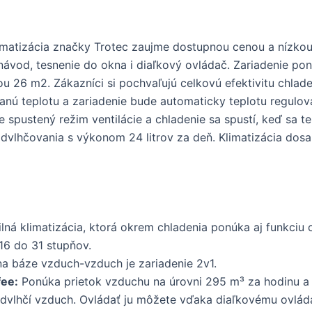
imatizácia značky Trotec zaujme dostupnou cenou a nízkou
návod, tesnenie do okna i diaľkový ovládač. Zariadenie po
u 26 m2. Zákazníci si pochvaľujú celkovú efektivitu chlad
nú teplotu a zariadenie bude automaticky teplotu regulov
e spustený režim ventilácie a chladenie sa spustí, keď sa t
a odvlhčovania s výkonom 24 litrov za deň. Klimatizácia dos
á klimatizácia, ktorá okrem chladenia ponúka aj funkciu o
16 do 31 stupňov.
na báze vzduch-vzduch je zariadenie 2v1.
ee:
Ponúka prietok vzduchu na úrovni 295 m³ za hodinu a j
dvlhčí vzduch. Ovládať ju môžete vďaka diaľkovému ovláda