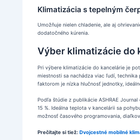
Klimatizácia s tepelným če
Umožňuje nielen chladenie, ale aj ohrieva
dodatočného kúrenia.
Výber klimatizácie do 
Pri výbere klimatizácie do kancelárie je po
miestnosti sa nachádza viac ľudí, technika
faktorom je nízka hlučnosť jednotky, ideál
Podľa štúdie z publikácie ASHRAE Journal o
15 %. Ideálna teplota v kancelárii sa pohy
možnosť časového programovania, diaľkové
Prečítajte si tiež:
Dvojcestné mobilné klim