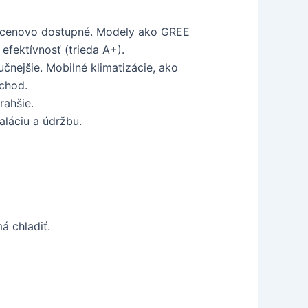
 sú cenovo dostupné. Modely ako GREE
ektívnosť (trieda A+).
učnejšie. Mobilné klimatizácie, ako
 chod.
rahšie.
aláciu a údržbu.
á chladiť.