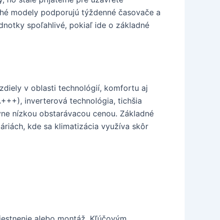
mnohé modely podporujú týždenné časovače a
dnotky spoľahlivé, pokiaľ ide o základné
diely v oblasti technológií, komfortu aj
+++), inverterová technológia, tichšia
avne nízkou obstarávacou cenou. Základné
riách, kde sa klimatizácia využíva skôr
umiestnenie alebo montáž. Kľúčovým