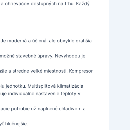
í a ohrievačov dostupných na trhu. Každý
 Je moderná a účinná, ale obvykle drahšia
ú možné stavebné úpravy. Nevýhodou je
šie a stredne veľké miestnosti. Kompresor
u jednotku. Multisplitová klimatizácia
je individuálne nastavenie teploty v
vacie potrubie už naplnené chladivom a
ť hlučnejšie.