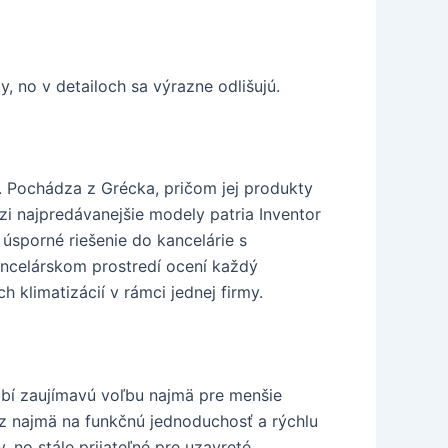
, no v detailoch sa výrazne odlišujú.
í. Pochádza z Grécka, pričom jej produkty
i najpredávanejšie modely patria Inventor
úsporné riešenie do kancelárie s
ancelárskom prostredí ocení každý
 klimatizácií v rámci jednej firmy.
obí zaujímavú voľbu najmä pre menšie
raz najmä na funkčnú jednoduchosť a rýchlu
, no stále prijateľné pre uzavreté