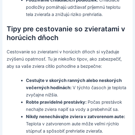
Používanie chladiacich podložiek:
Chladiace
podložky pomáhajú udržiavať príjemnú teplotu
tela zvieraťa a znižujú riziko prehriatia.
Tipy pre cestovanie so zvieratami v
horúcich dňoch
Cestovanie so zvieratami v horúcich dňoch si vyžaduje
zvýšenú opatrnosť. Tu je niekoľko tipov, ako zabezpečiť,
aby sa vaše zviera cítilo pohodlne a bezpečne:
Cestujte v skorých ranných alebo neskorých
večerných hodinách:
V týchto časoch je teplota
zvyčajne nižšia.
Robte pravidelné prestávky:
Počas prestávok
nechajte zviera napiť sa vody a prebehnúť sa.
Nikdy nenechávajte zviera v zatvorenom aute:
Teplota v zatvorenom aute môže veľmi rýchlo
stúpnuť a spôsobiť prehriatie zvieraťa.