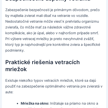
Zabezpečenie bezpečnosti je primárnym dôvodom, prečo
by majitelia zvierat mali dbať na vetranie vo vozidle.
Nedostatočné vetranie môže viesť k prehriatiu organizmu
zvieraťa, čo môže mať za následok vážne zdravotné
komplikácie, ako je úpal, alebo v najhoršom prípade smrť.
Pri výbere vetracej mriežky je preto nevyhnutné zvážiť,
ktorý typ je najvhodnejší pre konkrétne zviera a špecifické
podmienky.
Praktické riešenia vetracích
mriežok
Existuje niekoľko typov vetracích mriežok, ktoré sa dajú
použiť na zabezpečenie optimálneho vetrania pre zvieratá v
aute:
Mriežka na okno:
Inštaluje sa priamo na okno a