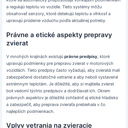
ktoré sa automaticky prispôsobujú vonkajším podmienkam
a regulujú teplotu vo vozidle. Tieto systémy môžu
obsahovať senzory, ktoré detekujú teplotu a vlhkosť a
upravujú prúdenie vzduchu podľa aktuálnej potreby.
Právne a etické aspekty prepravy
zvierat
V mnohých krajinách existujú
právne predpisy
, ktoré
upravujú podmienky pre prepravu zvierat v motorových
vozidlách. Tieto predpisy často vyžadujú, aby zvieratá mali
zabezpečené dostatočné vetranie a aby neboli vystavené
extrémnym teplotám. Je dôležité, aby si majitelia zvierat
boli vedomí týchto predpisov a dodržiavali ich. Okrem
právnych aspektov je dôležité zohľadniť aj etické hľadisko
a zabezpečiť, aby preprava zvieraťa prebiehala v čo
najlepších podmienkach.
Vplyv vetrania na zvieracie