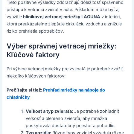
Tieto pozitívne výsledky zdôrazňujú dôležitosť správneho
prístupu k vetraniu zvierat v aute. Príkladom môže byť aj
využitie
hliníkovej vetracej mriežky LAGUNA
v interiéri,
ktorá preukázateľne zlepšuje cirkuláciu vzduchu a znižuje
riziko prehriatia spotrebičov.
Výber správnej vetracej mriežky:
Kľúčové faktory
Pri výbere vetracej mriežky pre zvieratá je potrebné zvážiť
niekoľko kľúčových faktorov:
Prečítajte si tiež:
Prehľad mriežky na nápoje do
chladničky
Veľkosť a typ zvieraťa:
Je potrebné zohľadniť
veľkosť a plemeno zvieraťa, aby mriežka
poskytovala dostatočný priestor a pohodlie.
Typ vozidla:
Rôzne typy vozidiel vyžadujú rôzne