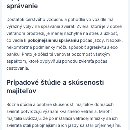
správanie
Dostatok čerstvého vzduchu a pohodlie vo vozidle má
výrazný vplyv na správanie zvierat. Zviera, ktoré je v dobre
vetranom prostredí, je menej náchylné na stres a úzkosť,
čo vedie k
pokojnejšiemu správaniu
počas jazdy. Naopak,
nekomfortné podmienky môžu spôsobiť agresivitu alebo
paniku. Preto je dôležité venovať pozornosť všetkým
aspektom, ktoré ovplyvňujú pohodu zvieraťa počas
cestovania.
Prípadové štúdie a skúsenosti
majiteľov
Rôzne štúdie a osobné skúsenosti majiteľov domácich
zvierat potvrdzujú význam kvalitného vetrania. Mnohí
majitelia uvádzajú, že po inštalácii vetracej mriežky sa ich
zvieratá stali pokojnejšími a ich jazdy sa stali príjemnejšími.