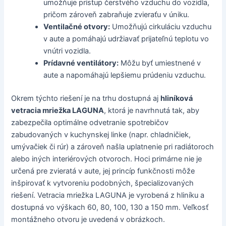
umožňuje prístup čerstvého vzduchu do vozidla,
pričom zároveň zabraňuje zvieraťu v úniku.
Ventilačné otvory:
Umožňujú cirkuláciu vzduchu
v aute a pomáhajú udržiavať prijateľnú teplotu vo
vnútri vozidla.
Prídavné ventilátory:
Môžu byť umiestnené v
aute a napomáhajú lepšiemu prúdeniu vzduchu.
Okrem týchto riešení je na trhu dostupná aj
hliníková
vetracia mriežka LAGUNA
, ktorá je navrhnutá tak, aby
zabezpečila optimálne odvetranie spotrebičov
zabudovaných v kuchynskej linke (napr. chladničiek,
umývačiek či rúr) a zároveň našla uplatnenie pri radiátoroch
alebo iných interiérových otvoroch. Hoci primárne nie je
určená pre zvieratá v aute, jej princíp funkčnosti môže
inšpirovať k vytvoreniu podobných, špecializovaných
riešení. Vetracia mriežka LAGUNA je vyrobená z hliníku a
dostupná vo výškach 60, 80, 100, 130 a 150 mm. Veľkosť
montážneho otvoru je uvedená v obrázkoch.