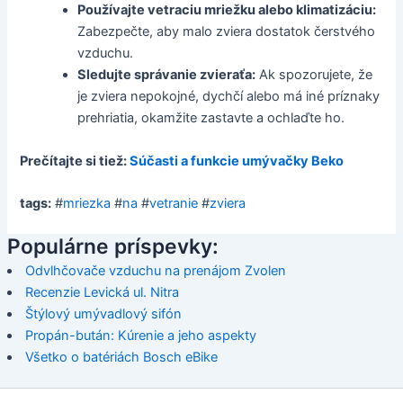
Používajte vetraciu mriežku alebo klimatizáciu:
Zabezpečte, aby malo zviera dostatok čerstvého
vzduchu.
Sledujte správanie zvieraťa:
Ak spozorujete, že
je zviera nepokojné, dychčí alebo má iné príznaky
prehriatia, okamžite zastavte a ochlaďte ho.
Prečítajte si tiež:
Súčasti a funkcie umývačky Beko
tags:
#
mriezka
#
na
#
vetranie
#
zviera
Populárne príspevky:
Odvlhčovače vzduchu na prenájom Zvolen
Recenzie Levická ul. Nitra
Štýlový umývadlový sifón
Propán-bután: Kúrenie a jeho aspekty
Všetko o batériách Bosch eBike