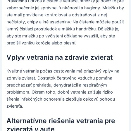
Pravidelná údržba a čistenie vetracej mriežky je dôležité pre
zabezpečenie jej správnej funkčnosti a hygieny. Mriežku by
ste mali pravidelne kontrolovať a odstraňovať z nej
nečistoty, chlpy a iné usadeniny. Na čistenie môžete použiť
jemný čistiaci prostriedok a mäkkú handričku. Dôležité je,
aby ste mriežku po vyčistení dôkladne vysušili, aby ste
predišli vzniku korózie alebo plesní.
Vplyv vetrania na zdravie zvierat
Kvalitné vetranie počas cestovania má priaznivý vplyv na
zdravie zvierat. Dostatok čerstvého vzduchu pomáha
predchádzať prehriatiu, dehydratácii a respiračným
problémom. Okrem toho, dobré vetranie znižuje riziko
šírenia infekčných ochorení a zlepšuje celkovú pohodu
zvieraťa.
Alternatívne riešenia vetrania pre
zvieratá v aute