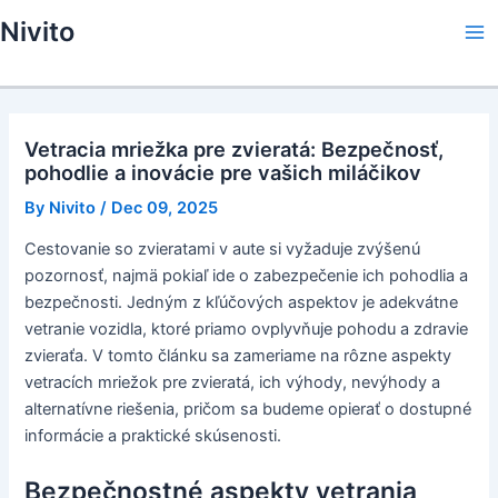
Skip
Nivito
to
Ma
content
Me
Vetracia mriežka pre zvieratá: Bezpečnosť,
pohodlie a inovácie pre vašich miláčikov
By
Nivito
/
Dec 09, 2025
Cestovanie so zvieratami v aute si vyžaduje zvýšenú
pozornosť, najmä pokiaľ ide o zabezpečenie ich pohodlia a
bezpečnosti. Jedným z kľúčových aspektov je adekvátne
vetranie vozidla, ktoré priamo ovplyvňuje pohodu a zdravie
zvieraťa. V tomto článku sa zameriame na rôzne aspekty
vetracích mriežok pre zvieratá, ich výhody, nevýhody a
alternatívne riešenia, pričom sa budeme opierať o dostupné
informácie a praktické skúsenosti.
Bezpečnostné aspekty vetrania