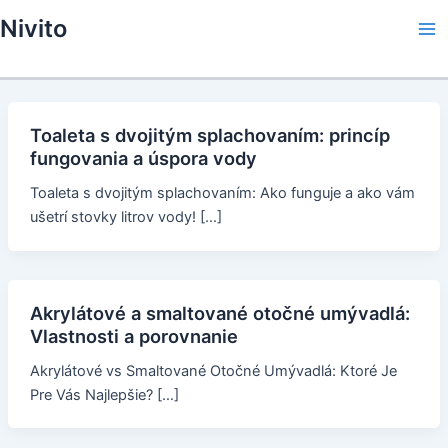
Skip
Nivito
to
Ma
content
Me
Toaleta s dvojitým splachovaním: princíp
fungovania a úspora vody
Toaleta s dvojitým splachovaním: Ako funguje a ako vám
ušetrí stovky litrov vody! […]
Akrylátové a smaltované otočné umývadlá:
Vlastnosti a porovnanie
Akrylátové vs Smaltované Otočné Umývadlá: Ktoré Je
Pre Vás Najlepšie? […]