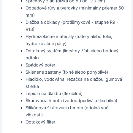
Sprchový žľab (dĺžka od 50 do 120 cm)
Odpadové rúry a tvarovky (minimálny priemer 50
mm)
Dlažba a obklady (protišmykové - stupne R9 -
R13)
Hydroizolačné materiály (nátery alebo fólie,
hydroizolačné pásy)
Odtokový systém (lineárny žľab alebo bodový
odtok)
Spádový poter
Sklenené zásteny (fixné alebo pohyblivé)
Hladidlo, vodováha, rezačka na dlažbu, gumová
stierka
Lepidlo na dlažbu (flexibilné)
Škárovacia hmota (vodoodpudivá a flexibilná)
Silikónová škárovacia hmota (odolná voči
vlhkosti)
Odtokový filter