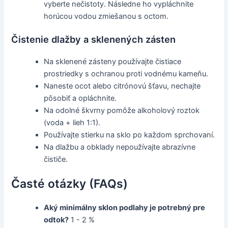
vyberte nečistoty. Následne ho vypláchnite
horúcou vodou zmiešanou s octom.
Čistenie dlažby a sklenených zásten
Na sklenené zásteny používajte čistiace
prostriedky s ochranou proti vodnému kameňu.
Naneste ocot alebo citrónovú šťavu, nechajte
pôsobiť a opláchnite.
Na odolné škvrny pomôže alkoholový roztok
(voda + lieh 1:1).
Používajte stierku na sklo po každom sprchovaní.
Na dlažbu a obklady nepoužívajte abrazívne
čističe.
Časté otázky (FAQs)
Aký minimálny sklon podlahy je potrebný pre
odtok?
1 - 2 %