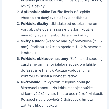
Príprava podkladu:
Povrch musí byť čistý, suchý,
rovný a pevný.
Aplikácia lepidla:
Použite flexibilné lepidlo
vhodné pre daný typ dlažby a podkladu.
Pokládka dlažby:
Ukladajte od odtoku smerom
von, aby ste dosiahli správny sklon. Použite
nivelačný systém alebo dištančné krížiky.
Škáry a sklon:
Škáry by mali byť pravidelné (2 - 5
mm). Podlahu uložte so spádom 1 - 2 % smerom
k odtoku.
Pokládka obkladov na steny:
Začnite od spodnej
časti smerom nahor (alebo naopak pre ľahšie
dorezávanie hrany). Použite vodováhu na
kontrolu zvislosti a rovnosti radov.
Škárovanie:
Po vytvrdnutí lepidla aplikujte
škárovaciu hmotu. Na kritické spoje použite
silikónovú škárovaciu hmotu odolnú voči vlhkosti.
Po zaschnutí prebytočnú škárovaciu hmotu
zotrite vlhkou hubkou.