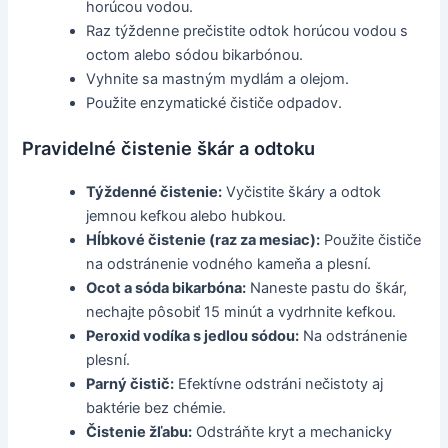
horúcou vodou.
Raz týždenne prečistite odtok horúcou vodou s
octom alebo sódou bikarbónou.
Vyhnite sa mastným mydlám a olejom.
Použite enzymatické čističe odpadov.
Pravidelné čistenie škár a odtoku
Týždenné čistenie:
Vyčistite škáry a odtok
jemnou kefkou alebo hubkou.
Hĺbkové čistenie (raz za mesiac):
Použite čističe
na odstránenie vodného kameňa a plesní.
Ocot a sóda bikarbóna:
Naneste pastu do škár,
nechajte pôsobiť 15 minút a vydrhnite kefkou.
Peroxid vodíka s jedlou sódou:
Na odstránenie
plesní.
Parný čistič:
Efektívne odstráni nečistoty aj
baktérie bez chémie.
Čistenie žľabu:
Odstráňte kryt a mechanicky