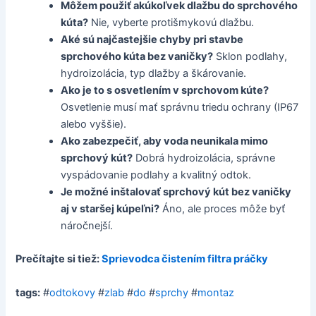
Môžem použiť akúkoľvek dlažbu do sprchového
kúta?
Nie, vyberte protišmykovú dlažbu.
Aké sú najčastejšie chyby pri stavbe
sprchového kúta bez vaničky?
Sklon podlahy,
hydroizolácia, typ dlažby a škárovanie.
Ako je to s osvetlením v sprchovom kúte?
Osvetlenie musí mať správnu triedu ochrany (IP67
alebo vyššie).
Ako zabezpečiť, aby voda neunikala mimo
sprchový kút?
Dobrá hydroizolácia, správne
vyspádovanie podlahy a kvalitný odtok.
Je možné inštalovať sprchový kút bez vaničky
aj v staršej kúpeľni?
Áno, ale proces môže byť
náročnejší.
Prečítajte si tiež:
Sprievodca čistením filtra práčky
tags:
#
odtokovy
#
zlab
#
do
#
sprchy
#
montaz