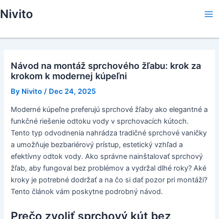
Skip
Nivito
to
Ma
content
Me
Návod na montáž sprchového žľabu: krok za
krokom k modernej kúpeľni
By
Nivito
/
Dec 24, 2025
Moderné kúpeľne preferujú sprchové žľaby ako elegantné a
funkčné riešenie odtoku vody v sprchovacích kútoch.
Tento typ odvodnenia nahrádza tradičné sprchové vaničky
a umožňuje bezbariérový prístup, estetický vzhľad a
efektívny odtok vody. Ako správne nainštalovať sprchový
žľab, aby fungoval bez problémov a vydržal dlhé roky? Aké
kroky je potrebné dodržať a na čo si dať pozor pri montáži?
Tento článok vám poskytne podrobný návod.
Prečo zvoliť sprchový kút bez