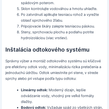
spádovým poterom.
Sklon kontrolujte vodováhou a hmotu uhlaďte.
Po zatvrdnutí aplikujte tesniacu rohož a vyrežte
oblasť sprchového žľabu.
Pripojovacie škáry zalepte tesniacou páskou.
Steny, sprchovaciu plochu a podlahu potrite
hydroizoláciou (viac vrstiev).
Inštalácia odtokového systému
Správny výber a montáž odtokového systému sú kľúčové
pre efektívny odtok vody, minimalizáciu rizika pretečenia a
jednoduchú údržbu. Odtok umiestnite pri stene, v strede
sprchy alebo pri vstupe podľa typu odtoku:
Lineárny odtok:
Moderný dizajn, lepšie
odvádzanie vody, vhodný pre veľké formáty
dlažby.
Bodový odtok:
Vyžaduje spád zo všetkých strán,