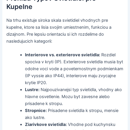
Kupelne
Na trhu existuje siroka skala svietidiel vhodnych pre
kupelne, ktore sa lisia svojim umiestnenim, funkciou a
dizajnom. Pre lepsiu orientaciu si ich rozdelime do
nasledujucich kategorii:
Interierove vs. exterierove svietidla:
Rozdiel
spociva v kryti (IP). Exterierove svietidla musia byt
odolne voci vode a poveternostnym podmienkam
(IP vyssie ako IP44), interierove maju zvycajne
krytie IP20.
Lustre:
Najpouzivanejsi typ svietidla, vhodny ako
hlavne osvetlenie. Mozu byt zavesne alebo
prisadene k stropu.
Stropnice:
Prisadene svietidla k stropu, mensie
ako lustre.
Ziarivkove svietidla:
Vhodne pod kuchynsku