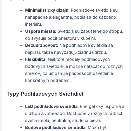
Minimalisticky dizajn:
Podhladove svietidla su
nenapadne a elegantne, hodia sa do kazdeho
interieru.
Uspora miesta:
Svietidla su zapustene do stropu,
co zvysuje pocit priestoru v kupelni.
Bezudrzbovost:
Na podhladove svietidla sa
neprasi, takze nevyzaduju ziadnu udrzbu.
Flexibilita:
Niektore modely podhladovych
bodovych svietidiel je mozne natacat do roznych
smerov, co umoznuje prisposobit osvetlenie
konkretnym potrebam.
Typy Podhladovych Svietidiel
LED podhladove svietidla:
Energeticky usporne a
s dlhou zivotnostou. Dostupne v roznych farbach
svetla (tepla, neutralna, studena biela).
Bodove podhladove svietidla:
Mozu byt