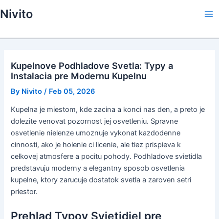
Skip
Nivito
to
Ma
content
Me
Kupelnove Podhladove Svetla: Typy a
Instalacia pre Modernu Kupelnu
By
Nivito
/
Feb 05, 2026
Kupelna je miestom, kde zacina a konci nas den, a preto je
dolezite venovat pozornost jej osvetleniu. Spravne
osvetlenie nielenze umoznuje vykonat kazdodenne
cinnosti, ako je holenie ci licenie, ale tiez prispieva k
celkovej atmosfere a pocitu pohody. Podhladove svietidla
predstavuju moderny a elegantny sposob osvetlenia
kupelne, ktory zarucuje dostatok svetla a zaroven setri
priestor.
Prehlad Typov Svietidiel pre