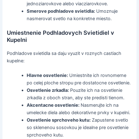
jednoziarovkove alebo viacziarovkove.
Smerove podhladove svietidla:
Umoznuje
nasmerovat svetlo na konkretne miesto.
Umiestnenie Podhladovych Svietidiel v
Kupelni
Podhladove svietidla sa daju vyuzit v roznych castiach
kupelne:
Hlavne osvetlenie:
Umiestnite ich rovnomerne
po celej ploche stropu pre dostatocne osvetlenie.
Osvetlenie zrkadla:
Pouzite ich na osvetlenie
zrkadla z oboch stran, aby ste predisti tienom.
Akcentacne osvetlenie:
Nasmerujte ich na
umelecke diela alebo dekorativne prvky v kupelni.
Osvetlenie sprchoveho kutu:
Zapustene svetlo
so sklenenou sosovkou je idealne pre osvetlenie
sprchoveho kutu.