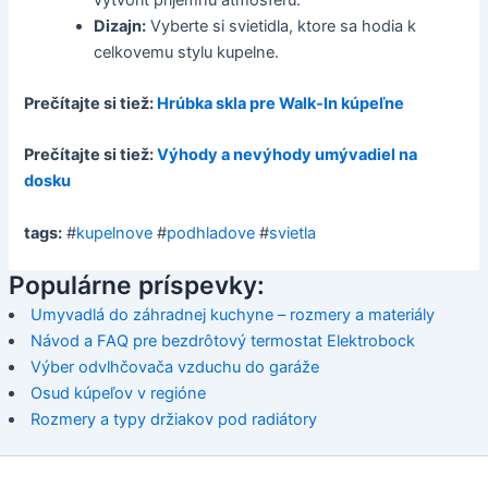
Dizajn:
Vyberte si svietidla, ktore sa hodia k
celkovemu stylu kupelne.
Prečítajte si tiež:
Hrúbka skla pre Walk-In kúpeľne
Prečítajte si tiež:
Výhody a nevýhody umývadiel na
dosku
tags:
#
kupelnove
#
podhladove
#
svietla
Populárne príspevky:
Umyvadlá do záhradnej kuchyne – rozmery a materiály
Návod a FAQ pre bezdrôtový termostat Elektrobock
Výber odvlhčovača vzduchu do garáže
Osud kúpeľov v regióne
Rozmery a typy držiakov pod radiátory