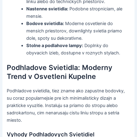
linku alebo do technickych priestorov.
Nastenne svietidla:
Podobne stropniciam, ale
mensie.
Bodove svietidla:
Moderne osvetlenie do
mensich priestorov, downlighty svietia priamo
dole, spoty su dekorativne.
Stolne a podlahove lampy:
Doplnky do
obyvacich izieb, dostupne v roznych stylach.
Podhladove Svietidla: Moderny
Trend v Osvetleni Kupelne
Podhladove svietidla, tiez zname ako zapustne bodovky,
su coraz popularnejsie pre ich minimalisticky dizajn a
prakticke vyuzitie. Instaluju sa priamo do stropu alebo
sadrokartonu, cim nenarusaju cistu liniu stropu a setria
miesto.
Vyhody Podhladovych Svietidiel