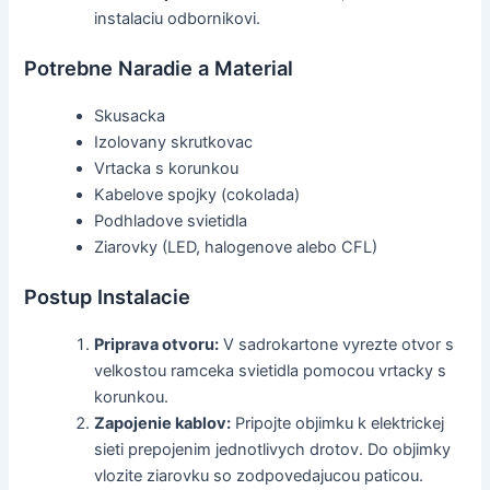
instalaciu odbornikovi.
Potrebne Naradie a Material
Skusacka
Izolovany skrutkovac
Vrtacka s korunkou
Kabelove spojky (cokolada)
Podhladove svietidla
Ziarovky (LED, halogenove alebo CFL)
Postup Instalacie
Priprava otvoru:
V sadrokartone vyrezte otvor s
velkostou ramceka svietidla pomocou vrtacky s
korunkou.
Zapojenie kablov:
Pripojte objimku k elektrickej
sieti prepojenim jednotlivych drotov. Do objimky
vlozite ziarovku so zodpovedajucou paticou.