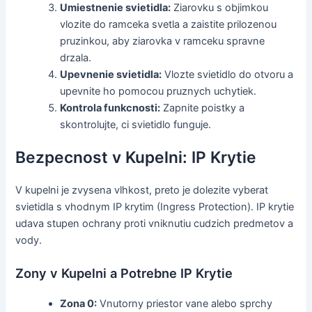
Umiestnenie svietidla:
Ziarovku s objimkou
vlozite do ramceka svetla a zaistite prilozenou
pruzinkou, aby ziarovka v ramceku spravne
drzala.
Upevnenie svietidla:
Vlozte svietidlo do otvoru a
upevnite ho pomocou pruznych uchytiek.
Kontrola funkcnosti:
Zapnite poistky a
skontrolujte, ci svietidlo funguje.
Bezpecnost v Kupelni: IP Krytie
V kupelni je zvysena vlhkost, preto je dolezite vyberat
svietidla s vhodnym IP krytim (Ingress Protection). IP krytie
udava stupen ochrany proti vniknutiu cudzich predmetov a
vody.
Zony v Kupelni a Potrebne IP Krytie
Zona 0:
Vnutorny priestor vane alebo sprchy