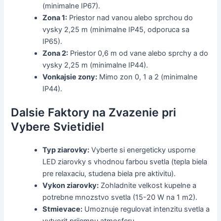
(minimalne IP67).
Zona 1:
Priestor nad vanou alebo sprchou do
vysky 2,25 m (minimalne IP45, odporuca sa
IP65).
Zona 2:
Priestor 0,6 m od vane alebo sprchy a do
vysky 2,25 m (minimalne IP44).
Vonkajsie zony:
Mimo zon 0, 1 a 2 (minimalne
IP44).
Dalsie Faktory na Zvazenie pri
Vybere Svietidiel
Typ ziarovky:
Vyberte si energeticky usporne
LED ziarovky s vhodnou farbou svetla (tepla biela
pre relaxaciu, studena biela pre aktivitu).
Vykon ziarovky:
Zohladnite velkost kupelne a
potrebne mnozstvo svetla (15-20 W na 1 m2).
Stmievace:
Umoznuje regulovat intenzitu svetla a
vytvorit prijemnu atmosferu.