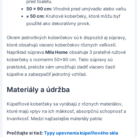
pred toaletu.
50 x 90 cm:
Vhodné pred umývadlo alebo vaňu.
⌀ 50 cm:
Kruhové koberčeky, ktoré môžu byť
použité ako dekoratívny prvok.
Okrem jednotlivých koberčekov sú k dispozícii aj súpravy,
ktoré obsahujú viacero koberčekov rôznych veľkostí.
Napríklad súprava
Mila Home
obsahuje 3 prateľné ružové
koberčeky s rozmermi 50x90 cm. Tieto súpravy sú
praktické, pretože vám umožňujú zladiť viacero častí
kúpeľne a zabezpečiť jednotný vzhľad.
Materiály a údržba
Kúpeľňové koberčeky sa vyrábajú z rôznych materiálov,
ktoré majú vplyv na ich mäkkosť, absorpčnú schopnosť a
trvanlivosť. Medzi najčastejšie materiály patria:
Prečítajte si tiež:
Typy upevnenia kúpeľňového skla