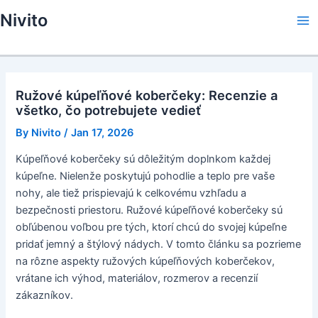
Skip
Nivito
to
Ma
content
Me
Ružové kúpeľňové koberčeky: Recenzie a
všetko, čo potrebujete vedieť
By
Nivito
/
Jan 17, 2026
Kúpeľňové koberčeky sú dôležitým doplnkom každej
kúpeľne. Nielenže poskytujú pohodlie a teplo pre vaše
nohy, ale tiež prispievajú k celkovému vzhľadu a
bezpečnosti priestoru. Ružové kúpeľňové koberčeky sú
obľúbenou voľbou pre tých, ktorí chcú do svojej kúpeľne
pridať jemný a štýlový nádych. V tomto článku sa pozrieme
na rôzne aspekty ružových kúpeľňových koberčekov,
vrátane ich výhod, materiálov, rozmerov a recenzií
zákazníkov.