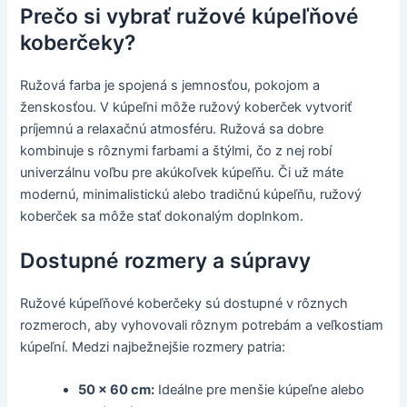
Prečo si vybrať ružové kúpeľňové
koberčeky?
Ružová farba je spojená s jemnosťou, pokojom a
ženskosťou. V kúpeľni môže ružový koberček vytvoriť
príjemnú a relaxačnú atmosféru. Ružová sa dobre
kombinuje s rôznymi farbami a štýlmi, čo z nej robí
univerzálnu voľbu pre akúkoľvek kúpeľňu. Či už máte
modernú, minimalistickú alebo tradičnú kúpeľňu, ružový
koberček sa môže stať dokonalým doplnkom.
Dostupné rozmery a súpravy
Ružové kúpeľňové koberčeky sú dostupné v rôznych
rozmeroch, aby vyhovovali rôznym potrebám a veľkostiam
kúpeľní. Medzi najbežnejšie rozmery patria:
50 x 60 cm:
Ideálne pre menšie kúpeľne alebo