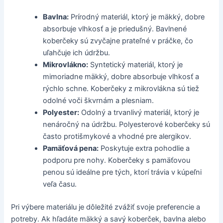
Bavlna:
Prírodný materiál, ktorý je mäkký, dobre
absorbuje vlhkosť a je priedušný. Bavlnené
koberčeky sú zvyčajne prateľné v práčke, čo
uľahčuje ich údržbu.
Mikrovlákno:
Syntetický materiál, ktorý je
mimoriadne mäkký, dobre absorbuje vlhkosť a
rýchlo schne. Koberčeky z mikrovlákna sú tiež
odolné voči škvrnám a plesniam.
Polyester:
Odolný a trvanlivý materiál, ktorý je
nenáročný na údržbu. Polyesterové koberčeky sú
často protišmykové a vhodné pre alergikov.
Pamäťová pena:
Poskytuje extra pohodlie a
podporu pre nohy. Koberčeky s pamäťovou
penou sú ideálne pre tých, ktorí trávia v kúpeľni
veľa času.
Pri výbere materiálu je dôležité zvážiť svoje preferencie a
potreby. Ak hľadáte mäkký a savý koberček, bavlna alebo