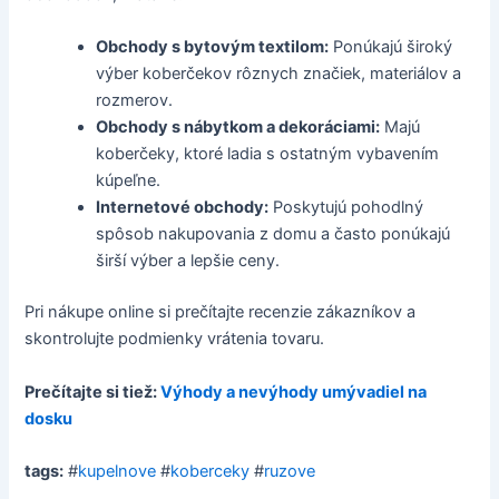
Obchody s bytovým textilom:
Ponúkajú široký
výber koberčekov rôznych značiek, materiálov a
rozmerov.
Obchody s nábytkom a dekoráciami:
Majú
koberčeky, ktoré ladia s ostatným vybavením
kúpeľne.
Internetové obchody:
Poskytujú pohodlný
spôsob nakupovania z domu a často ponúkajú
širší výber a lepšie ceny.
Pri nákupe online si prečítajte recenzie zákazníkov a
skontrolujte podmienky vrátenia tovaru.
Prečítajte si tiež:
Výhody a nevýhody umývadiel na
dosku
tags:
#
kupelnove
#
koberceky
#
ruzove