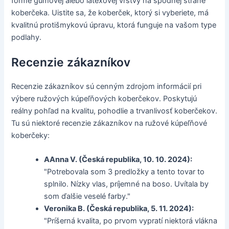
forme gumovej alebo latexovej vrstvy na spodnej strane
koberčeka. Uistite sa, že koberček, ktorý si vyberiete, má
kvalitnú protišmykovú úpravu, ktorá funguje na vašom type
podlahy.
Recenzie zákazníkov
Recenzie zákazníkov sú cenným zdrojom informácií pri
výbere ružových kúpeľňových koberčekov. Poskytujú
reálny pohľad na kvalitu, pohodlie a trvanlivosť koberčekov.
Tu sú niektoré recenzie zákazníkov na ružové kúpeľňové
koberčeky:
AAnna V. (Česká republika, 10. 10. 2024):
"Potrebovala som 3 predložky a tento tovar to
splnilo. Nízky vlas, príjemné na boso. Uvítala by
som ďalšie veselé farby."
Veronika B. (Česká republika, 5. 11. 2024):
"Príšerná kvalita, po prvom vypratí niektorá vlákna