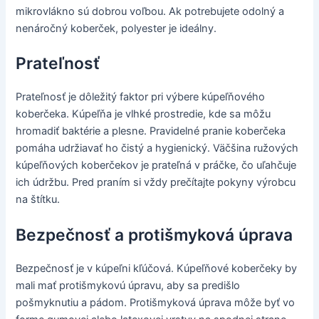
mikrovlákno sú dobrou voľbou. Ak potrebujete odolný a
nenáročný koberček, polyester je ideálny.
Prateľnosť
Prateľnosť je dôležitý faktor pri výbere kúpeľňového
koberčeka. Kúpeľňa je vlhké prostredie, kde sa môžu
hromadiť baktérie a plesne. Pravidelné pranie koberčeka
pomáha udržiavať ho čistý a hygienický. Väčšina ružových
kúpeľňových koberčekov je prateľná v práčke, čo uľahčuje
ich údržbu. Pred praním si vždy prečítajte pokyny výrobcu
na štítku.
Bezpečnosť a protišmyková úprava
Bezpečnosť je v kúpeľni kľúčová. Kúpeľňové koberčeky by
mali mať protišmykovú úpravu, aby sa predišlo
pošmyknutiu a pádom. Protišmyková úprava môže byť vo