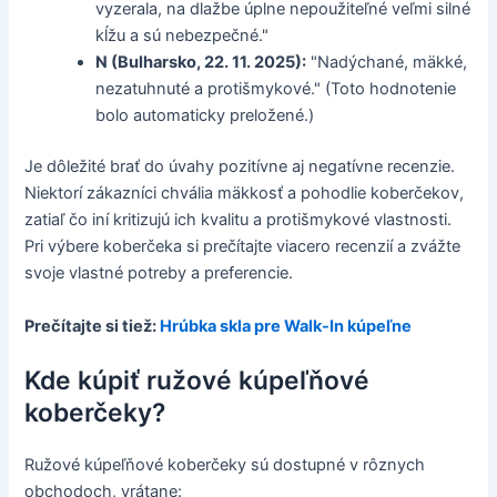
vyzerala, na dlažbe úplne nepoužiteľné veľmi silné
kĺžu a sú nebezpečné."
N (Bulharsko, 22. 11. 2025):
"Nadýchané, mäkké,
nezatuhnuté a protišmykové." (Toto hodnotenie
bolo automaticky preložené.)
Je dôležité brať do úvahy pozitívne aj negatívne recenzie.
Niektorí zákazníci chvália mäkkosť a pohodlie koberčekov,
zatiaľ čo iní kritizujú ich kvalitu a protišmykové vlastnosti.
Pri výbere koberčeka si prečítajte viacero recenzií a zvážte
svoje vlastné potreby a preferencie.
Prečítajte si tiež:
Hrúbka skla pre Walk-In kúpeľne
Kde kúpiť ružové kúpeľňové
koberčeky?
Ružové kúpeľňové koberčeky sú dostupné v rôznych
obchodoch, vrátane: