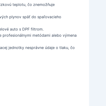
dzkovú teplotu, čo znemožňuje
ových plynov späť do spaľovacieho
lové auto s DPF filtrom.
nie profesionálnymi metódami alebo výmena
acej jednotky nesprávne údaje o tlaku, čo