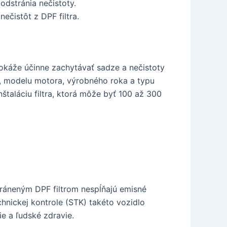
odstránia nečistoty.
ečistôt z DPF filtra.
dokáže účinne zachytávať sadze a nečistoty
a, modelu motora, výrobného roka a typu
inštaláciu filtra, ktorá môže byť 100 až 300
stráneným DPF filtrom nespĺňajú emisné
nickej kontrole (STK) takéto vozidlo
ie a ľudské zdravie.