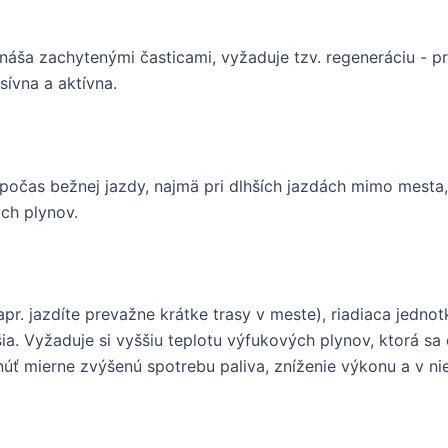
a
náša zachytenými časticami, vyžaduje tzv. regeneráciu - pro
sívna a aktívna.
počas bežnej jazdy, najmä pri dlhších jazdách mimo mesta,
ch plynov.
pr. jazdíte prevažne krátke trasy v meste), riadiaca jednot
šia. Vyžaduje si vyššiu teplotu výfukových plynov, ktorá 
núť mierne zvýšenú spotrebu paliva, zníženie výkonu a v ni