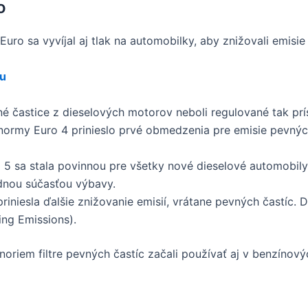
o
o sa vyvíjal aj tlak na automobilky, aby znižovali emisie
iu
é častice z dieselových motorov neboli regulované tak prí
ormy Euro 4 prinieslo prvé obmedzenia pre emisie pevných
 sa stala povinnou pre všetky nové dieselové automobily a
ardnou súčasťou výbavy.
iniesla ďalšie znižovanie emisií, vrátane pevných častíc. D
ing Emissions).
oriem filtre pevných častíc začali používať aj v benzínov