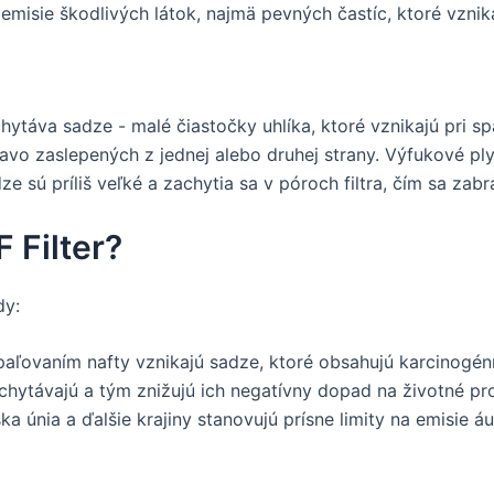
misie škodlivých látok, najmä pevných častíc, ktoré vznikaj
hytáva sadze - malé čiastočky uhlíka, ktoré vznikajú pri spa
vo zaslepených z jednej alebo druhej strany. Výfukové ply
e sú príliš veľké a zachytia sa v póroch filtra, čím sa zabr
 Filter?
dy:
aľovaním nafty vznikajú sadze, ktoré obsahujú karcinogénne
achytávajú a tým znižujú ich negatívny dopad na životné pro
a únia a ďalšie krajiny stanovujú prísne limity na emisie 