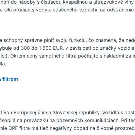
onorí do nádoby s čistiacou kvapalinou a ultrazvukové vlny 
 silu prúdiacej vody a stlačeného vzduchu na odstránenie n
je schopný správne plniť svoju funkciu, čo znamená, že ne
ohybuje od 300 do 1 500 EUR, v závislosti od značky vozidl
 diel). Okrem ceny samotného filtra počítajte s nákladmi za 
la.
 filtrom
latívou Európskej únie a Slovenskej republiky. Vozidlá s od
sobilé na prevádzku na pozemných komunikáciách. Pri tech
nie DPF filtra má tiež negatívny dopad na životné prostred