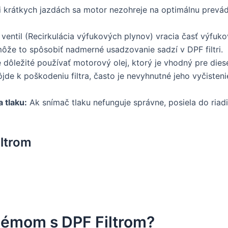
i krátkych jazdách sa motor nezohreje na optimálnu prevá
ventil (Recirkulácia výfukových plynov) vracia časť výfuk
môže to spôsobiť nadmerné usadzovanie sadzí v DPF filtri.
 dôležité používať motorový olej, ktorý je vhodný pre diese
jde k poškodeniu filtra, často je nevyhnutné jeho vyčiste
 tlaku:
Ak snímač tlaku nefunguje správne, posiela do riadi
iltrom
lémom s DPF Filtrom?