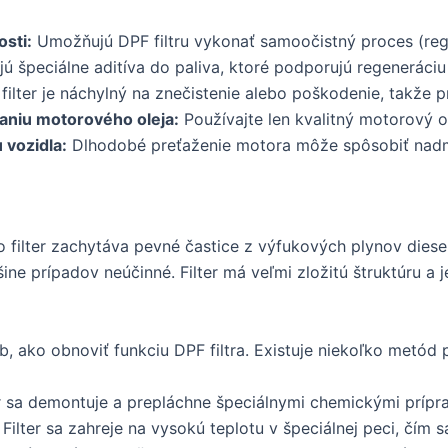
osti:
Umožňujú DPF filtru vykonať samoočistný proces (reg
jú špeciálne aditíva do paliva, ktoré podporujú regeneráciu 
ilter je náchylný na znečistenie alebo poškodenie, takže pr
niu motorového oleja:
Používajte len kvalitný motorový ol
 vozidla:
Dlhodobé preťaženie motora môže spôsobiť nadmer
ento filter zachytáva pevné častice z výfukových plynov di
čšine prípadov neúčinné. Filter má veľmi zložitú štruktúru 
ob, ako obnoviť funkciu DPF filtra. Existuje niekoľko metód 
r sa demontuje a prepláchne špeciálnymi chemickými prípra
Filter sa zahreje na vysokú teplotu v špeciálnej peci, čím s