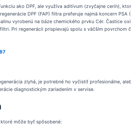
 funkciu ako DPF, ale využíva aditívum (zvyčajne cerín), kt
j regenerácie DPF (FAP) filtra preferuje najmä koncern PSA 
linu vyrobenú na báze chemického prvku Cér. Častice oxid
ltri. Pri regenerácii prispievajú spolu s väčším povrchom č
E87
regenerácia zlyhá, je potrebné ho vyčistiť profesionálne, a
erácie diagnostickým zariadením v servise.
m
, ktoré môže byť spôsobené: