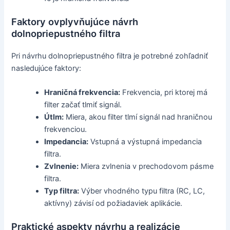
Faktory ovplyvňujúce návrh
dolnopriepustného filtra
Pri návrhu dolnopriepustného filtra je potrebné zohľadniť
nasledujúce faktory:
Hraničná frekvencia:
Frekvencia, pri ktorej má
filter začať tlmiť signál.
Útlm:
Miera, akou filter tlmí signál nad hraničnou
frekvenciou.
Impedancia:
Vstupná a výstupná impedancia
filtra.
Zvlnenie:
Miera zvlnenia v prechodovom pásme
filtra.
Typ filtra:
Výber vhodného typu filtra (RC, LC,
aktívny) závisí od požiadaviek aplikácie.
Praktické aspekty návrhu a realizácie