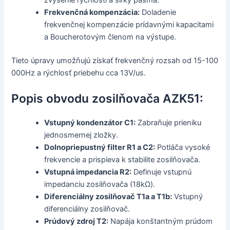
zvýšenie rýchlosti a šírky pásma.
Frekvenčná kompenzácia:
Doladenie
frekvenčnej kompenzácie prídavnými kapacitami
a Boucherotovým členom na výstupe.
Tieto úpravy umožňujú získať frekvenčný rozsah od 15-100
000Hz a rýchlosť priebehu cca 13V/us.
Popis obvodu zosilňovača AZK51:
Vstupný kondenzátor C1:
Zabraňuje prieniku
jednosmernej zložky.
Dolnopriepustný filter R1 a C2:
Potláča vysoké
frekvencie a prispieva k stabilite zosilňovača.
Vstupná impedancia R2:
Definuje vstupnú
impedanciu zosilňovača (18kΩ).
Diferenciálny zosilňovač T1a a T1b:
Vstupný
diferenciálny zosilňovač.
Prúdový zdroj T2:
Napája konštantným prúdom