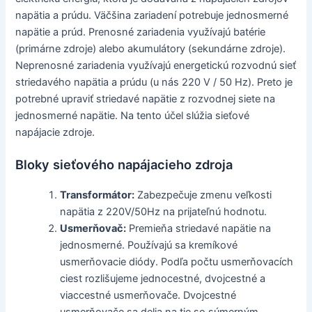
napätia a prúdu. Väčšina zariadení potrebuje jednosmerné
napätie a prúd. Prenosné zariadenia využívajú batérie
(primárne zdroje) alebo akumulátory (sekundárne zdroje).
Neprenosné zariadenia využívajú energetickú rozvodnú sieť
striedavého napätia a prúdu (u nás 220 V / 50 Hz). Preto je
potrebné upraviť striedavé napätie z rozvodnej siete na
jednosmerné napätie. Na tento účel slúžia sieťové
napájacie zdroje.
Bloky sieťového napájacieho zdroja
Transformátor:
Zabezpečuje zmenu veľkosti
napätia z 220V/50Hz na prijateľnú hodnotu.
Usmerňovač:
Premieňa striedavé napätie na
jednosmerné. Používajú sa kremíkové
usmerňovacie diódy. Podľa počtu usmerňovacích
ciest rozlišujeme jednocestné, dvojcestné a
viaccestné usmerňovače. Dvojcestné
usmerňovače sa delia na tie so súmerným