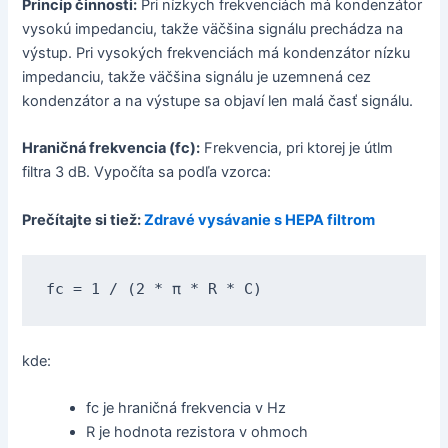
Princíp činnosti:
Pri nízkych frekvenciách má kondenzátor
vysokú impedanciu, takže väčšina signálu prechádza na
výstup. Pri vysokých frekvenciách má kondenzátor nízku
impedanciu, takže väčšina signálu je uzemnená cez
kondenzátor a na výstupe sa objaví len malá časť signálu.
Hraničná frekvencia (fc):
Frekvencia, pri ktorej je útlm
filtra 3 dB. Vypočíta sa podľa vzorca:
Prečítajte si tiež:
Zdravé vysávanie s HEPA filtrom
fc = 1 / (2 * π * R * C)
kde:
fc je hraničná frekvencia v Hz
R je hodnota rezistora v ohmoch