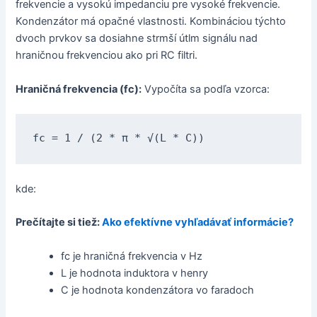
frekvencie a vysokú impedanciu pre vysoké frekvencie.
Kondenzátor má opačné vlastnosti. Kombináciou týchto
dvoch prvkov sa dosiahne strmší útlm signálu nad
hraničnou frekvenciou ako pri RC filtri.
Hraničná frekvencia (fc):
Vypočíta sa podľa vzorca:
fc = 1 / (2 * π * √(L * C))
kde:
Prečítajte si tiež:
Ako efektívne vyhľadávať informácie?
fc je hraničná frekvencia v Hz
L je hodnota induktora v henry
C je hodnota kondenzátora vo faradoch