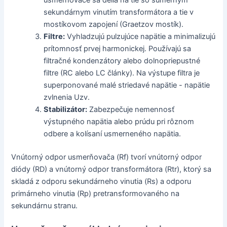
sekundárnym vinutím transformátora a tie v
mostíkovom zapojení (Graetzov mostík).
Filtre:
Vyhladzujú pulzujúce napätie a minimalizujú
prítomnosť prvej harmonickej. Používajú sa
filtračné kondenzátory alebo dolnopriepustné
filtre (RC alebo LC články). Na výstupe filtra je
superponované malé striedavé napätie - napätie
zvlnenia Uzv.
Stabilizátor:
Zabezpečuje nemennosť
výstupného napätia alebo prúdu pri rôznom
odbere a kolísaní usmerneného napätia.
Vnútorný odpor usmerňovača (Rf) tvorí vnútorný odpor
diódy (RD) a vnútorný odpor transformátora (Rtr), ktorý sa
skladá z odporu sekundárneho vinutia (Rs) a odporu
primárneho vinutia (Rp) pretransformovaného na
sekundárnu stranu.