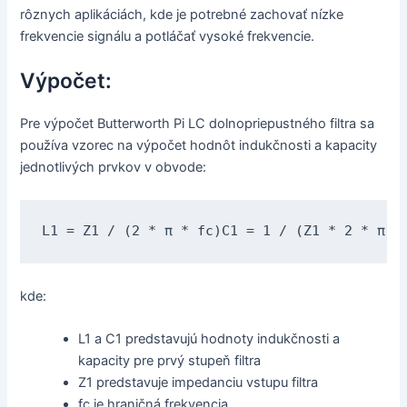
rôznych aplikáciách, kde je potrebné zachovať nízke
frekvencie signálu a potláčať vysoké frekvencie.
Výpočet:
Pre výpočet Butterworth Pi LC dolnopriepustného filtra sa
používa vzorec na výpočet hodnôt indukčnosti a kapacity
jednotlivých prvkov v obvode:
L1 = Z1 / (2 * π * fc)C1 = 1 / (Z1 * 2 * π *
kde:
L1 a C1 predstavujú hodnoty indukčnosti a
kapacity pre prvý stupeň filtra
Z1 predstavuje impedanciu vstupu filtra
fc je hraničná frekvencia