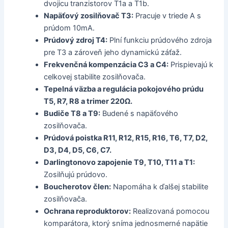
dvojicu tranzistorov T1a a T1b.
Napäťový zosilňovač T3:
Pracuje v triede A s
prúdom 10mA.
Prúdový zdroj T4:
Plní funkciu prúdového zdroja
pre T3 a zároveň jeho dynamickú záťaž.
Frekvenčná kompenzácia C3 a C4:
Prispievajú k
celkovej stabilite zosilňovača.
Tepelná väzba a regulácia pokojového prúdu
T5, R7, R8 a trimer 220Ω.
Budiče T8 a T9:
Budené s napäťového
zosilňovača.
Prúdová poistka R11, R12, R15, R16, T6, T7, D2,
D3, D4, D5, C6, C7.
Darlingtonovo zapojenie T9, T10, T11 a T1:
Zosilňujú prúdovo.
Boucherotov člen:
Napomáha k ďalšej stabilite
zosilňovača.
Ochrana reproduktorov:
Realizovaná pomocou
komparátora, ktorý sníma jednosmerné napätie