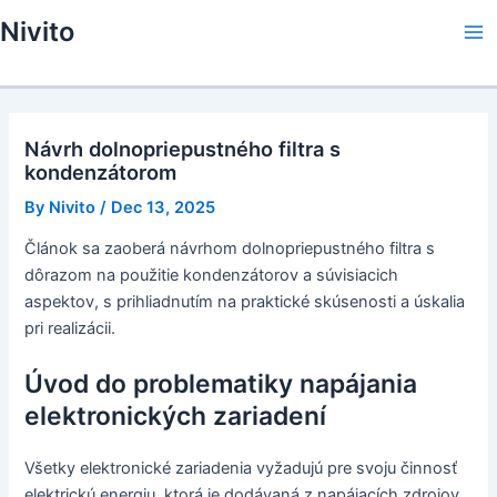
Skip
Nivito
to
Ma
content
Me
Návrh dolnopriepustného filtra s
kondenzátorom
By
Nivito
/
Dec 13, 2025
Článok sa zaoberá návrhom dolnopriepustného filtra s
dôrazom na použitie kondenzátorov a súvisiacich
aspektov, s prihliadnutím na praktické skúsenosti a úskalia
pri realizácii.
Úvod do problematiky napájania
elektronických zariadení
Všetky elektronické zariadenia vyžadujú pre svoju činnosť
elektrickú energiu, ktorá je dodávaná z napájacích zdrojov