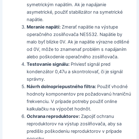
symetrickým napätím. Ak je napájanie
asymetrické, použiť stabilizátor na symetrické
napätie.
Meranie napätí:
Zmerať napätie na výstupe
operačného zosilňovača NE5532. Napätie by
malo byť blízke 0V. Ak je napätie výrazne odlišné
od 0V, môže to znamenať problém s napájaním
alebo poškodenie operačného zosilňovača.
Testovanie signálu:
Priviesť signál pred
kondenzátor 0,47u a skontrolovať, či je signál
správny.
Návrh dolnopriepustného filtra:
Použiť vhodné
hodnoty komponentov pre požadovanú hraničnú
frekvenciu. V prípade potreby použiť online
kalkulačku na výpočet hodnôt.
Ochrana reproduktorov:
Zapojiť ochranu
reproduktorov na výstup zosilňovača, aby sa
predišlo poškodeniu reproduktorov v prípade
poruchy.