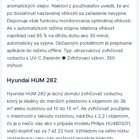
aromatických olejov. Niektorí z používateľov uviedli, že ani
po dosiahnutí nastavenej vlhkosti sa zariadenie nevypne.
Disponuje však funkciou monitorovania optimálnej vlhkosti.
Ak v automatickom režime stúpne relatívna vlhkosť
napríklad nad 85 % na dlhšiu dobu ako 30 minút,
automaticky sa vypne. Občasným problémom je prepínanie
aplikácie do režimu offline. Typ: ultrazvukový zvlhčovač
vzduchu s UV-C žiarením ● Zvlhčovací výkon: 350
ml/hod.
Hyundai HUM 282
Hyundai HUM 282 je lacný domáci zvlhčovač vzduchu,
ktorý je ideálny do menších priestorov s objemom do 38
m³ alebo rozlohou od 10 do 15 m². Ak zvlhčovač použijete
v miestnosti s takouto rozlohou, nádržku s 2,2 l objemom,
čo je o niečo viac ako v prípade modelu Philips HU4803/01,
stačí doplniť raz za 7 až 22 hod. Vzhľadom na veľmi nízku
obstarávaciu cenu nás možnosť regulácie intenzity