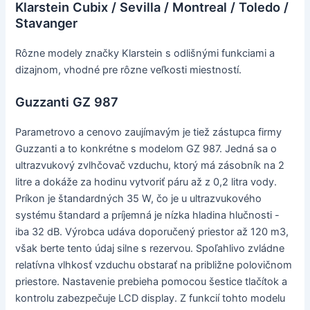
Klarstein Cubix / Sevilla / Montreal / Toledo /
Stavanger
Rôzne modely značky Klarstein s odlišnými funkciami a
dizajnom, vhodné pre rôzne veľkosti miestností.
Guzzanti GZ 987
Parametrovo a cenovo zaujímavým je tiež zástupca firmy
Guzzanti a to konkrétne s modelom GZ 987. Jedná sa o
ultrazvukový zvlhčovač vzduchu, ktorý má zásobník na 2
litre a dokáže za hodinu vytvoriť páru až z 0,2 litra vody.
Príkon je štandardných 35 W, čo je u ultrazvukového
systému štandard a príjemná je nízka hladina hlučnosti -
iba 32 dB. Výrobca udáva doporučený priestor až 120 m3,
však berte tento údaj silne s rezervou. Spoľahlivo zvládne
relatívna vlhkosť vzduchu obstarať na približne polovičnom
priestore. Nastavenie prebieha pomocou šestice tlačítok a
kontrolu zabezpečuje LCD display. Z funkcií tohto modelu