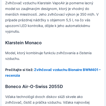
Zvlhčovač vzduchu Klarstein VapoAir je pomerne lacný
model so zaujímavým designom, ktorý je vhodný do
menších miestností. Jeho zvlhčovací výkon je 350 ml/h. V
prípade prázdnej nádržky s objemom 5,5 l, na čo vás
upozorní LED kontrolka, dôjde k jeho automatickému
vypnutiu.
Klarstein Monaco
Model, ktorý kombinuje funkciu zvlhčovania a čistenia
vzduchu.
Prečítajte si tiež:
Zvlhčovač vzduchu Bionaire BWM401 –
recenzia
Boneco Air-O-Swiss 2055D
Vďaka technológii dvoch diskov slúži skvele ako
zvlhčovač, čistič a práčka vzduchu. Vďaka najnovšej