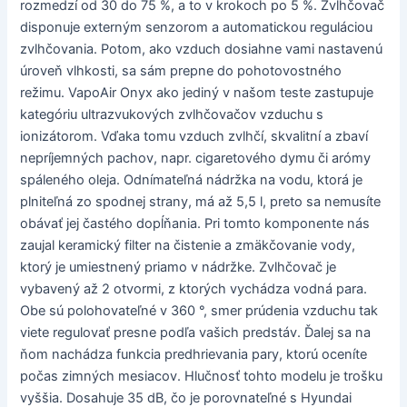
rozmedzí od 30 do 75 %, a to v krokoch po 5 %. Zvlhčovač
disponuje externým senzorom a automatickou reguláciou
zvlhčovania. Potom, ako vzduch dosiahne vami nastavenú
úroveň vlhkosti, sa sám prepne do pohotovostného
režimu. VapoAir Onyx ako jediný v našom teste zastupuje
kategóriu ultrazvukových zvlhčovačov vzduchu s
ionizátorom. Vďaka tomu vzduch zvlhčí, skvalitní a zbaví
nepríjemných pachov, napr. cigaretového dymu či arómy
spáleného oleja. Odnímateľná nádržka na vodu, ktorá je
plniteľná zo spodnej strany, má až 5,5 l, preto sa nemusíte
obávať jej častého dopĺňania. Pri tomto komponente nás
zaujal keramický filter na čistenie a zmäkčovanie vody,
ktorý je umiestnený priamo v nádržke. Zvlhčovač je
vybavený až 2 otvormi, z ktorých vychádza vodná para.
Obe sú polohovateľné v 360 °, smer prúdenia vzduchu tak
viete regulovať presne podľa vašich predstáv. Ďalej sa na
ňom nachádza funkcia predhrievania pary, ktorú oceníte
počas zimných mesiacov. Hlučnosť tohto modelu je trošku
vyššia. Dosahuje 35 dB, čo je porovnateľné s Hyundai