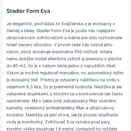
Stadler Form Eva
Je elegantný, pochádza zo švajčiarska a je dostupný v
čiernej a bielej. Stadler Form Eva je podľa nás najlepším
ultrazvukovým zvlhčovačom a máme pre toto rozhodnutie
hneď viacero dôvodov. V prvom rade nás oslovil jeho
výkon, ktorý dosahuje maximálne 550 ml/hod. Vďaka
nemu dokáže model efektívne zvlhčiť aj priestory o ploche
do 80 m2, čo je v našom teste jedno z najvyšších čísel.
Výkon je možné regulovať manuálne, no automatický režim
je dostupný tiež. Prístroj je vybavený nádržkou na vodu s
objemom 6,3 litra, čo je priemerná hodnota. Nádržka je ale
vybavená doplnkami, s ktorými sa u konkurencie tak často
nestretnete. Má v sebe totiž zabudovaný filter vodného
kameňa, strieborný antibakteriálny filter a ultrazvukový
ionizátor. Nádržka sa plní zhora, takže proces dopĺňania
vody je komfortný. Zvlhčovač Eva vytvára prúd pary,
ktorého výška dosahuje 1,4 metra. Umiestniť ho môžete