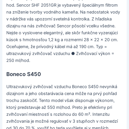
hod. Sencor SHF 2051GR je vybavený špeciálnym filtrom
na zníženie tvorby vodného kameňa. Na nedostatok vody
v nádržke vás upozorní svetelná kontrolka. Z hľadiska
dizajnu na nás zvlhčovač Sencor pôsobí vcelku všedne.
Nejde o vyslovene elegantný, ale skôr funkčne vyzerajúci
kúsok s hmotnosťou 1,2 kg a rozmermi 28 x 22 x 20 cm.
Oceňujeme, že prívodný kábel má až 190 cm. Typ =
ultrazvukový zvlhčovač vzduchu ● Zvlhčovací výkon =
250 ml/hod.
Boneco S450
Ultrazvukový zvlhčovač vzduchu Boneco S450 nevyniká
dizajnom a jeho obstarávacia cena môže na prvý pohľad
trochu zaskočiť. Tento model však disponuje výkonom,
ktorý predstavuje až 550 ml/hod. Preto je efektívny pri
zvlhčovaní miestností s rozlohou do 60 m². Intenzitu
zvlhčovania je možné regulovať v 3 stupňoch v rozmedzí
od 30 do 70 %, využiť ho teda využijete aj v menších