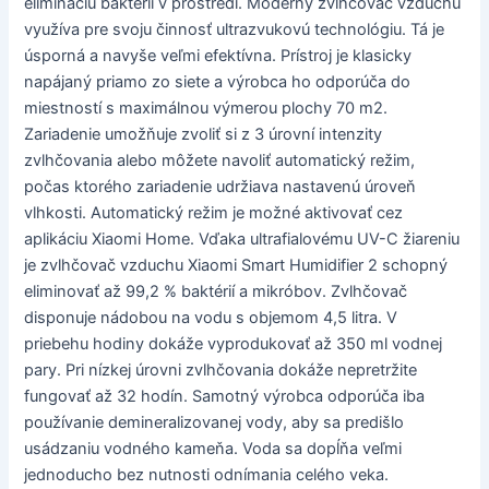
elimináciu baktérií v prostredí. Moderný zvlhčovač vzduchu
využíva pre svoju činnosť ultrazvukovú technológiu. Tá je
úsporná a navyše veľmi efektívna. Prístroj je klasicky
napájaný priamo zo siete a výrobca ho odporúča do
miestností s maximálnou výmerou plochy 70 m2.
Zariadenie umožňuje zvoliť si z 3 úrovní intenzity
zvlhčovania alebo môžete navoliť automatický režim,
počas ktorého zariadenie udržiava nastavenú úroveň
vlhkosti. Automatický režim je možné aktivovať cez
aplikáciu Xiaomi Home. Vďaka ultrafialovému UV-C žiareniu
je zvlhčovač vzduchu Xiaomi Smart Humidifier 2 schopný
eliminovať až 99,2 % baktérií a mikróbov. Zvlhčovač
disponuje nádobou na vodu s objemom 4,5 litra. V
priebehu hodiny dokáže vyprodukovať až 350 ml vodnej
pary. Pri nízkej úrovni zvlhčovania dokáže nepretržite
fungovať až 32 hodín. Samotný výrobca odporúča iba
používanie demineralizovanej vody, aby sa predišlo
usádzaniu vodného kameňa. Voda sa dopĺňa veľmi
jednoducho bez nutnosti odnímania celého veka.