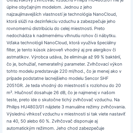
Ultrazvukový zvlhčovač vzduchu Philips HU4803/01 nie je
úplne obyčajným modelom. Jednou z jeho
najzaujímavejších vlastností je technológia NanoCloud,
ktorá slúži na dezinfekciu vzduchu a zabezpečuje jeho
rovnomernú distribúciu do celej miestnosti. Preto
nedochádza k nadmernému vlhnutiu rohov či nábytku.
Vďaka technológii NanoCloud, ktorá využíva špeciálny
filter, je tento kúsok zároveň vhodný aj pre alergikov či
astmatikov. Výrobca udáva, že eliminuje až 99 % baktérií,
čo je, bohužiaľ, nemerateľný parameter. Zvlhčovací výkon
tohto modelu predstavuje 220 ml/hod., čo je menej ako v
prípade podstatne lacnejšieho modelu Sencor SHF
2051GR. Je teda vhodný do miestností s rozlohou do 20
m². Hlučnosť dosahuje 26 dB, čo je najmenej v našom
teste, preto ide o skutočne tichý zvlhčovač vzduchu. Na
Philips HU4803/01 nájdete 3 manuálne režimy zvlhčovania.
Výslednú vlhkosť vzduchu v miestnosti si tak viete nastaviť
na 40, 50 alebo 60 %. Zvlhčovač disponuje aj
automatickým režimom. Jeho chod zabezpečuje