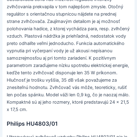
zvlhčovania prekvapila v tom najlepšom zmysle. Otočný
regulátor s orientačnou stupnicou nájdete na prednej
strane zvlhčovača. Zaujímavým detailom je aj možnosť
polohovania hadice, z ktorej vychádza para, resp. zvlhčený
vzduch. Plastová nádržka je priehľadná, nedostatok vody
preto odhalíte veľmi jednoducho. Funkcia automatického
vypnutia pri vyčerpaní vody je už akousi nepísanou
samozrejmosťou aj pri tomto zariadení. K pozitívnym
parametrom zaraďujeme nízku spotrebu elektrickej energie,
keďže tento zvlhčovač disponuje len 35 W príkonom.
Hlučnosť je trošku vyššia, 35 dB však považujeme za
znesiteľnú hodnotu. Zvlhčovač vás môže, teoreticky, rušiť
len počas spánku. Model váži len 0,9 kg, čo je naozaj málo.
Kompaktné sú aj jeho rozmery, ktoré predstavujú 24 x 21,5
x 17,5 cm.
Philips HU4803/01