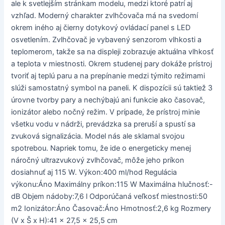
ale k svetlejším stránkam modelu, medzi ktoré patrí aj
vzhľad. Moderný charakter zvlhčovača má na svedomí
okrem iného aj čierny dotykový ovládací panel s LED
osvetlením. Zvlhčovač je vybavený senzorom vlhkosti a
teplomerom, takže sa na displeji zobrazuje aktuálna vlhkosť
a teplota v miestnosti. Okrem studenej pary dokáže prístroj
tvoriť aj teplú paru a na prepínanie medzi týmito režimami
slúži samostatný symbol na paneli. K dispozícii sú taktiež 3
úrovne tvorby pary a nechýbajú ani funkcie ako časovač,
ionizátor alebo nočný režim. V prípade, že prístroj minie
všetku vodu v nádrži, prevádzka sa preruší a spustí sa
zvuková signalizácia. Model nás ale sklamal svojou
spotrebou. Napriek tomu, že ide o energeticky menej
náročný ultrazvukový zvlhčovač, môže jeho príkon
dosiahnuť aj 115 W. Výkon:400 ml/hod Regulácia
výkonu:Áno Maximálny príkon:115 W Maximálna hlučnosť:-
dB Objem nádoby:7,6 l Odporúčaná veľkosť miestnosti:50
m2 Ionizátor:Áno Časovač:Áno Hmotnosť:2,6 kg Rozmery
(V x Š x H):41 x 27,5 x 25,5 cm