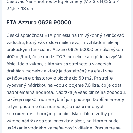
Časovač:Nie Hmotnosť:- kg Rozmery (V x Š x H):35,5 x
24,5 x 13 cm
ETA Azzuro 0626 90000
Česká spoločnosť ETA priniesla na trh výkonný zvlhčovač
vzduchu, ktorý vás osloví nielen svojim vzhľadom ale aj
praktickými funkciami. Azzuro 0626 90000 ponúka výkon
400 ml/hod, čo je medzi TOP modelmi kategórie najvyššie
číslo. Ide o výkon, s ktorým sa stretnete u viacerých
drahších modelov a ktorý je dostatočný na efektívne
zvlhčovanie priestorov o ploche do 50 m2. Prístroj je
vybavený nádržkou na vodu o objeme 7,6 litra, čo je opäť
nadpriemerná hodnota. Nádržka je však plniteľná zospodu,
takže je najskôr nutné vybrať ju z prístroja. Dopĺňanie vody
je tým pádom o čosi náročnejšie než u mnohých
konkurentov s horným plnením. Materiálom voľby pri
výrobe nádržky sa stal priesvitný plast, na ktorom bude
usádzanie vodného kameňa dosť viditeľné. Presuňme sa