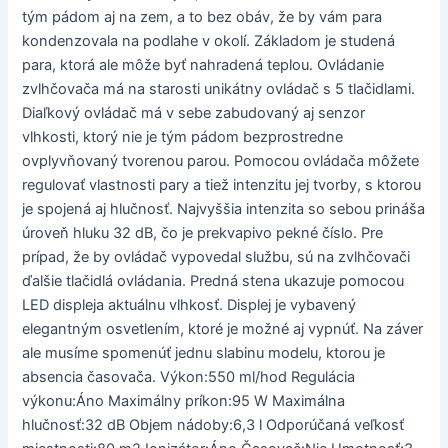
tým pádom aj na zem, a to bez obáv, že by vám para
kondenzovala na podlahe v okolí. Základom je studená
para, ktorá ale môže byť nahradená teplou. Ovládanie
zvlhčovača má na starosti unikátny ovládač s 5 tlačidlami.
Diaľkový ovládač má v sebe zabudovaný aj senzor
vlhkosti, ktorý nie je tým pádom bezprostredne
ovplyvňovaný tvorenou parou. Pomocou ovládača môžete
regulovať vlastnosti pary a tiež intenzitu jej tvorby, s ktorou
je spojená aj hlučnosť. Najvyššia intenzita so sebou prináša
úroveň hluku 32 dB, čo je prekvapivo pekné číslo. Pre
prípad, že by ovládač vypovedal službu, sú na zvlhčovači
ďalšie tlačidlá ovládania. Predná stena ukazuje pomocou
LED displeja aktuálnu vlhkosť. Displej je vybavený
elegantným osvetlením, ktoré je možné aj vypnúť. Na záver
ale musíme spomenúť jednu slabinu modelu, ktorou je
absencia časovača. Výkon:550 ml/hod Regulácia
výkonu:Áno Maximálny príkon:95 W Maximálna
hlučnosť:32 dB Objem nádoby:6,3 l Odporúčaná veľkosť