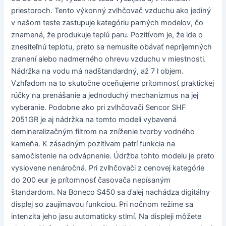
priestoroch. Tento výkonný zvlhčovač vzduchu ako jediný
v našom teste zastupuje kategóriu parných modelov, čo
znamená, že produkuje teplú paru. Pozitívom je, že ide o
znesiteľnú teplotu, preto sa nemusíte obávať nepríjemných
zranení alebo nadmerného ohrevu vzduchu v miestnosti.
Nádržka na vodu má nadštandardný, až 7 l objem.
Vzhľadom na to skutočne oceňujeme prítomnosť praktickej
rúčky na prenášanie a jednoduchý mechanizmus na jej
vyberanie. Podobne ako pri zvlhčovači Sencor SHF
2051GR je aj nádržka na tomto modeli vybavená
demineralizačným filtrom na zníženie tvorby vodného
kameňa. K zásadným pozitívam patrí funkcia na
samočistenie na odvápnenie. Údržba tohto modelu je preto
vyslovene nenáročná. Pri zvlhčovači z cenovej kategórie
do 200 eur je prítomnosť časovača nepísaným
štandardom. Na Boneco S450 sa ďalej nachádza digitálny
displej so zaujímavou funkciou. Pri nočnom režime sa
intenzita jeho jasu automaticky stlmí. Na displeji môžete