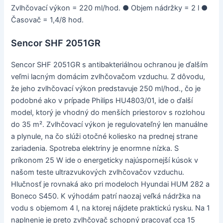
Zvlhčovací výkon = 220 ml/hod. ● Objem nádržky = 2 l ●
Časovač = 1,4/8 hod.
Sencor SHF 2051GR
Sencor SHF 2051GR s antibakteriálnou ochranou je ďalším
veľmi lacným domácim zvlhčovačom vzduchu. Z dôvodu,
že jeho zvlhčovací výkon predstavuje 250 ml/hod., čo je
podobné ako v prípade Philips HU4803/01, ide o ďalší
model, ktorý je vhodný do menších priestorov s rozlohou
do 35 m². Zvlhčovací výkon je regulovateľný len manuálne
a plynule, na čo slúži otočné koliesko na prednej strane
zariadenia. Spotreba elektriny je enormne nízka. S
príkonom 25 W ide o energeticky najúspornejší kúsok v
našom teste ultrazvukových zvlhčovačov vzduchu.
Hlučnosť je rovnaká ako pri modeloch Hyundai HUM 282 a
Boneco S450. K výhodám patrí naozaj veľká nádržka na
vodu s objemom 4 l, na ktorej nájdete praktickú rysku. Na 1
naplnenie je preto zvlhčovač schopný pracovať cca 15