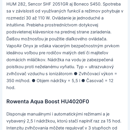
HUM 282, Sencor SHF 2051GR aj Boneco S450. Spotreba
sa v závislosti od využívaných funkcií a režimov pohybuje v
rozmedzí 30 až 110 W. Ovládanie je jednoduché a
intuitívne. Prebieha prostredníctvom dotykovej
podsvietenej klávesnice na prednej strane zariadenia.
Ďalšou možnosťou je použitie diaľkového ovládača.
VapoAir Onyx je vďaka viacerým bezpečnostným prvkom
ideálnou voľbou pre rodičov malých detí či majiteľov
domácich miláčikov. Nádržka na vodu je zabezpečená
poistkou proti neželanému vyňatiu. Typ = ultrazvukový
zvlhčovač vzduchu s ionizátorom ● Zvlhčovací výkon =
350 ml/hod. ● Objem nádržky = 5,5 l ● Časovač = 12
hod.
Rowenta Aqua Boost HU4020F0
Disponuje manuálnymi i automatickými režimami a je
vybavený 2,5 l nádržkou, ktorú stačí naplniť raz za 15 hod.
Intenzitu zvlhčovania môžete regulovať v 3 stupňoch od