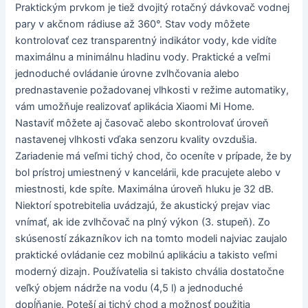
Praktickým prvkom je tiež dvojitý rotačný dávkovač vodnej
pary v akčnom rádiuse až 360°. Stav vody môžete
kontrolovať cez transparentný indikátor vody, kde vidíte
maximálnu a minimálnu hladinu vody. Praktické a veľmi
jednoduché ovládanie úrovne zvlhčovania alebo
prednastavenie požadovanej vlhkosti v režime automatiky,
vám umožňuje realizovať aplikácia Xiaomi Mi Home.
Nastaviť môžete aj časovač alebo skontrolovať úroveň
nastavenej vlhkosti vďaka senzoru kvality ovzdušia.
Zariadenie má veľmi tichý chod, čo oceníte v prípade, že by
bol prístroj umiestnený v kancelárii, kde pracujete alebo v
miestnosti, kde spíte. Maximálna úroveň hluku je 32 dB.
Niektorí spotrebitelia uvádzajú, že akustický prejav viac
vnímať, ak ide zvlhčovač na plný výkon (3. stupeň). Zo
skúseností zákazníkov ich na tomto modeli najviac zaujalo
praktické ovládanie cez mobilnú aplikáciu a takisto veľmi
moderný dizajn. Používatelia si takisto chvália dostatočne
veľký objem nádrže na vodu (4,5 l) a jednoduché
dopĺňanie. Poteší aj tichý chod a možnosť použitia