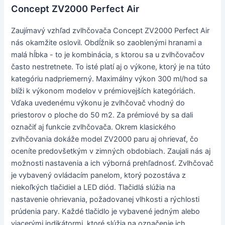
Concept ZV2000 Perfect Air
Zaujímavý vzhľad zvlhčovača Concept ZV2000 Perfect Air
nás okamžite oslovil. Obdĺžnik so zaoblenými hranami a
malá hĺbka - to je kombinácia, s ktorou sa u zvlhčovačov
často nestretnete. To isté platí aj o výkone, ktorý je na túto
kategóriu nadpriemerný. Maximálny výkon 300 ml/hod sa
blíži k výkonom modelov v prémiovejších kategóriách.
Vďaka uvedenému výkonu je zvlhčovač vhodný do
priestorov o ploche do 50 m2. Za prémiové by sa dali
označiť aj funkcie zvlhčovača. Okrem klasického
zvlhčovania dokáže model ZV2000 paru aj ohrievať, čo
oceníte predovšetkým v zimných obdobiach. Zaujali nás aj
možnosti nastavenia a ich výborná prehľadnosť. Zvlhčovač
je vybavený ovládacím panelom, ktorý pozostáva z
niekoľkých tlačidiel a LED diód. Tlačidlá slúžia na
nastavenie ohrievania, požadovanej vlhkosti a rýchlosti
prúdenia pary. Každé tlačidlo je vybavené jedným alebo
viacerými indikátormi, ktoré slúžia na označenie ich