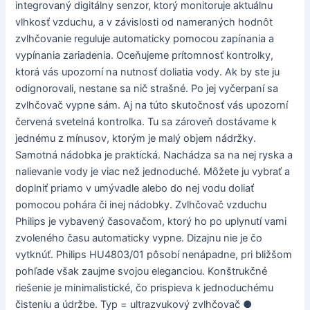
integrovaný digitálny senzor, ktorý monitoruje aktuálnu
vlhkosť vzduchu, a v závislosti od nameraných hodnôt
zvlhčovanie reguluje automaticky pomocou zapínania a
vypínania zariadenia. Oceňujeme prítomnosť kontrolky,
ktorá vás upozorní na nutnosť doliatia vody. Ak by ste ju
odignorovali, nestane sa nič strašné. Po jej vyčerpaní sa
zvlhčovač vypne sám. Aj na túto skutočnosť vás upozorní
červená svetelná kontrolka. Tu sa zároveň dostávame k
jednému z mínusov, ktorým je malý objem nádržky.
Samotná nádobka je praktická. Nachádza sa na nej ryska a
nalievanie vody je viac než jednoduché. Môžete ju vybrať a
doplniť priamo v umývadle alebo do nej vodu doliať
pomocou pohára či inej nádobky. Zvlhčovač vzduchu
Philips je vybavený časovačom, ktorý ho po uplynutí vami
zvoleného času automaticky vypne. Dizajnu nie je čo
vytknúť. Philips HU4803/01 pôsobí nenápadne, pri bližšom
pohľade však zaujme svojou eleganciou. Konštrukčné
riešenie je minimalistické, čo prispieva k jednoduchému
čisteniu a údržbe. Typ = ultrazvukový zvlhčovač ●