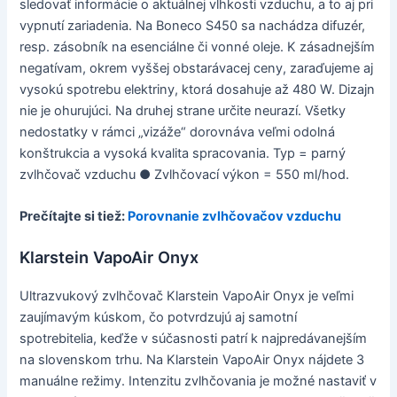
sledovať informácie o aktuálnej vlhkosti vzduchu, a to aj pri
vypnutí zariadenia. Na Boneco S450 sa nachádza difuzér,
resp. zásobník na esenciálne či vonné oleje. K zásadnejším
negatívam, okrem vyššej obstarávacej ceny, zaraďujeme aj
vysokú spotrebu elektriny, ktorá dosahuje až 480 W. Dizajn
nie je ohurujúci. Na druhej strane určite neurazí. Všetky
nedostatky v rámci „vizáže“ dorovnáva veľmi odolná
konštrukcia a vysoká kvalita spracovania. Typ = parný
zvlhčovač vzduchu ● Zvlhčovací výkon = 550 ml/hod.
Prečítajte si tiež:
Porovnanie zvlhčovačov vzduchu
Klarstein VapoAir Onyx
Ultrazvukový zvlhčovač Klarstein VapoAir Onyx je veľmi
zaujímavým kúskom, čo potvrdzujú aj samotní
spotrebitelia, keďže v súčasnosti patrí k najpredávanejším
na slovenskom trhu. Na Klarstein VapoAir Onyx nájdete 3
manuálne režimy. Intenzitu zvlhčovania je možné nastaviť v