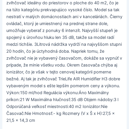
zvlhčovač ideálny do priestorov o ploche do 40 m2, čo je
na túto kategóriu prekvapujúco vysoké číslo. Model sa tak
nestratí v malých domácnostiach ani v kanceláriách. Čierny
ovládač, ktorý je umiestnený na prednej strane dole,
umožňuje vyberať z ponuky 6 intenzít. Najvyšší stupeň je
spojený s úrovňou hluku len 35 dB, takže sa model radí
medzi tichšie. 3Litrová nádržka vydrží na najvyššom stupni
20 hodín, čo je úctyhodná doba. Napriek tomu, že
zvlhčovač nie je vybavený časovačom, dokáže sa vypnúť v
prípade, že minie všetku vodu. Okrem časovača chýba aj
ionizátor, čo je však v tejto cenovej kategórii pomerne
bežné. Aj tak je zvlhčovač TrieLife AIR Humidifier H3 dobre
vybaveným model s ešte lepším pomerom ceny a výkonu.
Výkon:150 ml/hod Regulácia výkonu:Áno Maximálny
príkon:21 W Maximálna hlučnosť:35 dB Objem nádoby:3 l
Odporúčaná veľkosť miestnosti:40 m2 Ionizátor:Nie
Časovač:Nie Hmotnosť:- kg Rozmery (V x Š x H):27,5 x
21,5 × 14,3 cm