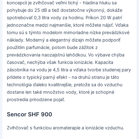
koncepcii je zvlhčovač veľmi tichý - hladina hluku sa
pohybuje do 25 dB a tiež dostatočne výkonný, dokáže
spotrebovať 0,3 litra vody za hodinu. Príkon 20 W patrí
jednoznačne medzi najmenšie, ktoré môžete nájsť. Vďaka
tomu sú s týmto modelom mimoriadne nízke prevádzkové
náklady. Moderný a elegantný dizajn môžete podporiť
použitím parfumácie, potom bude zážitok z
prevádzkovania naozajstnú lahôdkou. Vo výbave chýba
časovač, nechýba však funkcia ionizácie. Kapacita
zásobníka na vodu je 4,5 litra a vďaka tvorbe studenej pary
prídete o typický parný efekt - na druhú stranu je táto
technológia ďaleko kvalitnejšie, pretože sa do vzduchu
dostane len také množstvo vody, ktoré je schopné
prostredia prirodzene pojať.
Sencor SHF 900
Zvlhčovač s funkciou aromaterapie a ionizácie vzduchu.