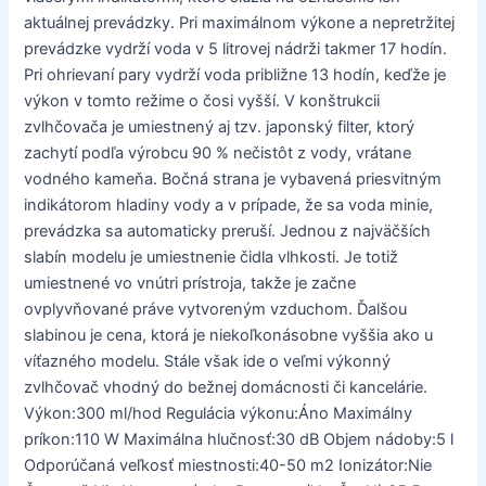
aktuálnej prevádzky. Pri maximálnom výkone a nepretržitej
prevádzke vydrží voda v 5 litrovej nádrži takmer 17 hodín.
Pri ohrievaní pary vydrží voda približne 13 hodín, keďže je
výkon v tomto režime o čosi vyšší. V konštrukcii
zvlhčovača je umiestnený aj tzv. japonský filter, ktorý
zachytí podľa výrobcu 90 % nečistôt z vody, vrátane
vodného kameňa. Bočná strana je vybavená priesvitným
indikátorom hladiny vody a v prípade, že sa voda minie,
prevádzka sa automaticky preruší. Jednou z najväčších
slabín modelu je umiestnenie čidla vlhkosti. Je totiž
umiestnené vo vnútri prístroja, takže je začne
ovplyvňované práve vytvoreným vzduchom. Ďalšou
slabinou je cena, ktorá je niekoľkonásobne vyššia ako u
víťazného modelu. Stále však ide o veľmi výkonný
zvlhčovač vhodný do bežnej domácnosti či kancelárie.
Výkon:300 ml/hod Regulácia výkonu:Áno Maximálny
príkon:110 W Maximálna hlučnosť:30 dB Objem nádoby:5 l
Odporúčaná veľkosť miestnosti:40-50 m2 Ionizátor:Nie