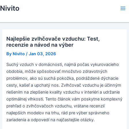
Skip
Nivito
to
Ma
content
Me
Najlepšie zvlhčovače vzduchu: Test,
recenzie a návod na výber
By
Nivito
/
Jan 03, 2026
Suchý vzduch v domácnosti, najmä počas vykurovacieho
obdobia, môže spôsobovať množstvo zdravotných
problémov, ako sú suchá pokožka, podráždené dýchacie
cesty, kašeľ a upchatý nos. Zvlhčovač vzduchu je účinným
riešením na zlepšenie kvality vzduchu v interiéri a udržanie
optimálnej vlhkosti. Tento článok vám poskytne komplexný
prehľad o zvlhčovačoch vzduchu, vrátane recenzií
najlepších modelov na trhu, rád pre výber správneho
zariadenia a odpovedí na najčastejšie otázky.