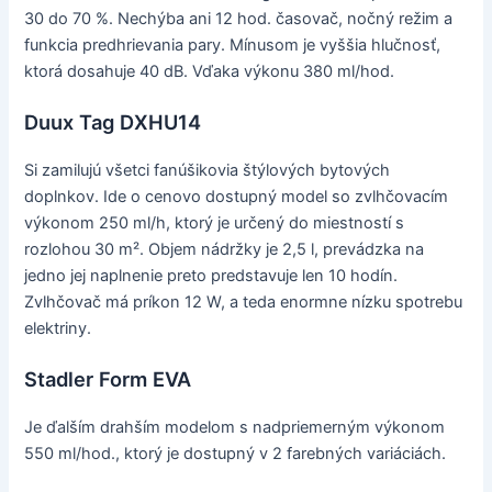
30 do 70 %. Nechýba ani 12 hod. časovač, nočný režim a
funkcia predhrievania pary. Mínusom je vyššia hlučnosť,
ktorá dosahuje 40 dB. Vďaka výkonu 380 ml/hod.
Duux Tag DXHU14
Si zamilujú všetci fanúšikovia štýlových bytových
doplnkov. Ide o cenovo dostupný model so zvlhčovacím
výkonom 250 ml/h, ktorý je určený do miestností s
rozlohou 30 m². Objem nádržky je 2,5 l, prevádzka na
jedno jej naplnenie preto predstavuje len 10 hodín.
Zvlhčovač má príkon 12 W, a teda enormne nízku spotrebu
elektriny.
Stadler Form EVA
Je ďalším drahším modelom s nadpriemerným výkonom
550 ml/hod., ktorý je dostupný v 2 farebných variáciách.