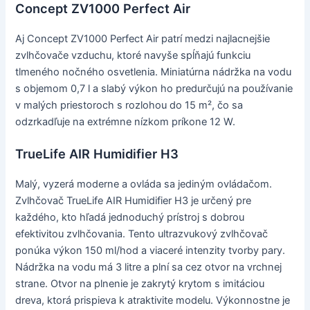
Concept ZV1000 Perfect Air
Aj Concept ZV1000 Perfect Air patrí medzi najlacnejšie
zvlhčovače vzduchu, ktoré navyše spĺňajú funkciu
tlmeného nočného osvetlenia. Miniatúrna nádržka na vodu
s objemom 0,7 l a slabý výkon ho predurčujú na používanie
v malých priestoroch s rozlohou do 15 m², čo sa
odzrkadľuje na extrémne nízkom príkone 12 W.
TrueLife AIR Humidifier H3
Malý, vyzerá moderne a ovláda sa jediným ovládačom.
Zvlhčovač TrueLife AIR Humidifier H3 je určený pre
každého, kto hľadá jednoduchý prístroj s dobrou
efektivitou zvlhčovania. Tento ultrazvukový zvlhčovač
ponúka výkon 150 ml/hod a viaceré intenzity tvorby pary.
Nádržka na vodu má 3 litre a plní sa cez otvor na vrchnej
strane. Otvor na plnenie je zakrytý krytom s imitáciou
dreva, ktorá prispieva k atraktivite modelu. Výkonnostne je