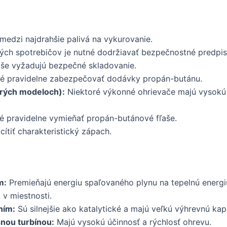
medzi najdrahšie palivá na vykurovanie.
ých spotrebičov je nutné dodržiavať bezpečnostné predpis
še vyžadujú bezpečné skladovanie.
é pravidelne zabezpečovať dodávky propán-butánu.
orých modeloch):
Niektoré výkonné ohrievače majú vysokú 
é pravidelne vymieňať propán-butánové fľaše.
cítiť charakteristický zápach.
m:
Premieňajú energiu spaľovaného plynu na tepelnú energi
v miestnosti.
ním:
Sú silnejšie ako katalytické a majú veľkú výhrevnú kap
nou turbínou:
Majú vysokú účinnosť a rýchlosť ohrevu.