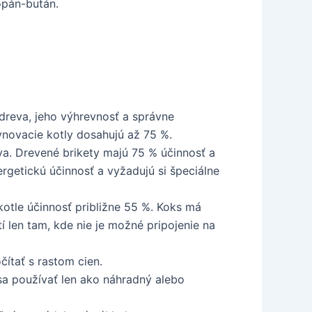
opán-bután.
 dreva, jeho výhrevnosť a správne
ynovacie kotly dosahujú až 75 %.
a. Drevené brikety majú 75 % účinnosť a
rgetickú účinnosť a vyžadujú si špeciálne
kotle účinnosť približne 55 %. Koks má
í len tam, kde nie je možné pripojenie na
ítať s rastom cien.
 sa používať len ako náhradný alebo