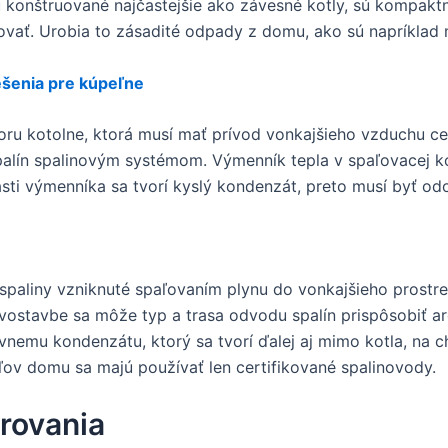
onštruované najčastejšie ako závesné kotly, sú kompaktné
vať. Urobia to zásadité odpady z domu, ako sú napríklad 
ešenia pre kúpeľne
oru kotolne, ktorá musí mať prívod vonkajšieho vzduchu ce
alín spalinovým systémom. Výmenník tepla v spaľovacej ko
sti výmenníka sa tvorí kyslý kondenzát, preto musí byť odo
paliny vzniknuté spaľovaním plynu do vonkajšieho prostre
vostavbe sa môže typ a trasa odvodu spalín prispôsobiť ar
nemu kondenzátu, ktorý sa tvorí ďalej aj mimo kotla, na ch
ov domu sa majú používať len certifikované spalinovody.
rovania