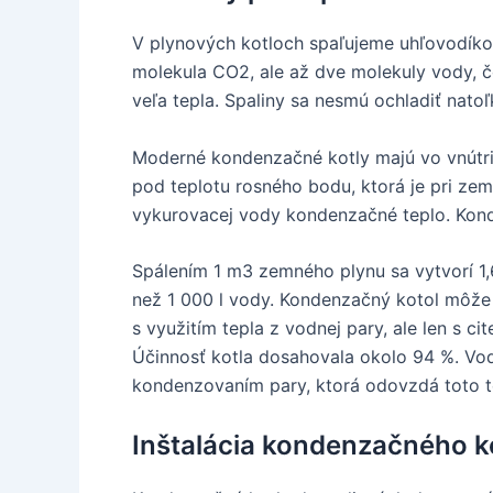
V plynových kotloch spaľujeme uhľovodíkov
molekula CO2, ale až dve molekuly vody, č
veľa tepla. Spaliny sa nesmú ochladiť nato
Moderné kondenzačné kotly majú vo vnútri o
pod teplotu rosného bodu, ktorá je pri ze
vykurovacej vody kondenzačné teplo. Konde
Spálením 1 m3 zemného plynu sa vytvorí 1,
než 1 000 l vody. Kondenzačný kotol môže 
s využitím tepla z vodnej pary, ale len s c
Účinnosť kotla dosahovala okolo 94 %. Vod
kondenzovaním pary, ktorá odovzdá toto t
Inštalácia kondenzačného k