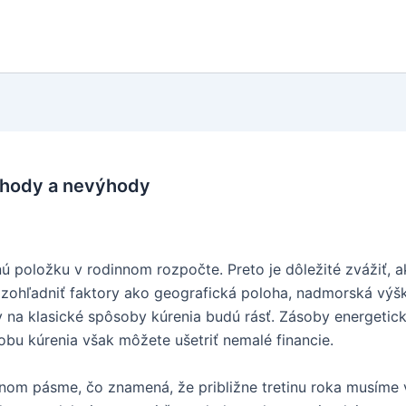
ýhody a nevýhody
 položku v rodinnom rozpočte. Preto je dôležité zvážiť, a
é zohľadniť faktory ako geografická poloha, nadmorská vý
dy na klasické spôsoby kúrenia budú rásť. Zásoby energetic
u kúrenia však môžete ušetriť nemalé financie.
m pásme, čo znamená, že približne tretinu roka musíme v