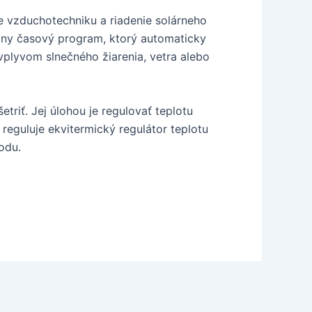
e vzduchotechniku a riadenie solárneho
lny časový program, ktorý automaticky
vplyvom slnečného žiarenia, vetra alebo
riť. Jej úlohou je regulovať teplotu
reguluje ekvitermický regulátor teplotu
odu.