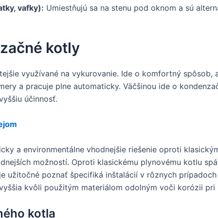
tky, vafky):
Umiestňujú sa na stenu pod oknom a sú alterna
začné kotly
tejšie využívané na vykurovanie. Ide o komfortný spôsob, 
ry a pracuje plne automaticky. Väčšinou ide o kondenzačn
vyššiu účinnosť.
lejom
cky a environmentálne vhodnejšie riešenie oproti klasick
dnejších možností. Oproti klasickému plynovému kotlu spál
je užitočné poznať špecifiká inštalácií v rôznych prípadoc
yššia kvôli použitým materiálom odolným voči korózii pri
ného kotla