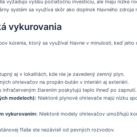
á vyžadujú vyššiu počiatočnú investíciu, ale majú nízke r
árny systém sa využíva skôr ako doplnok hlavného zdroja 
ká vykurovania
ov kúrenia, ktorý sa využíval hlavne v minulosti, keď jeho
upný aj v lokalitách, kde nie je zavedený zemný plyn.
ch ohrievačov na propán-bután v interiéri aj exteriéri.
 infračerveným žiarením poskytujú teplo ihneď po zapnutí.
rých modeloch):
Niektoré plynové ohrievače majú nízku spo
ým vykurovaním:
Niektoré modely ohrievačov umožňujú kom
utánovej fľaše ste nezávislí od pevných rozvodov.