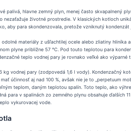
é palivá, hlavne zemný plyn, menej často skvapalnený ply
o nezaťažuje životné prostredie. V klasických kotloch uni
ľko, aby para skondenzovala, pretože vzniknutý kondenzát je
dolné materiály z ušľachtilej ocele alebo zliatiny hliníka
mnom plyne približne 57 °C. Pod touto teplotou para kond
nzačné teplo vodnej pary je rovnako veľké ako výparné te
6 kg vodnej pary (zodpovedá 1,6 l vody). Kondenzačný koto
mať účinnosť aj nad 100 %, avšak nie je to „perpetuum mob
iteľným teplom, daným teplotou spalín. Toto teplo, ako výhre
ná para v spalinách zo zemného plynu obsahuje ďalších 11
eplo vykurovacej vode.
otla