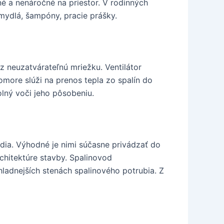
 a nenáročné na priestor. V rodinných
mydlá, šampóny, pracie prášky.
z neuzatvárateľnú mriežku. Ventilátor
more slúži na prenos tepla zo spalín do
lný voči jeho pôsobeniu.
dia. Výhodné je nimi súčasne privádzať do
chitektúre stavby. Spalinovod
ladnejších stenách spalinového potrubia. Z