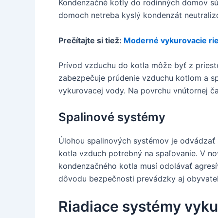
Kondenzačné kotly do rodinných domov sú k
domoch netreba kyslý kondenzát neutralizo
Prečítajte si tiež:
Moderné vykurovacie ri
Prívod vzduchu do kotla môže byť z priest
zabezpečuje prúdenie vzduchu kotlom a sp
vykurovacej vody. Na povrchu vnútornej ča
Spalinové systémy
Úlohou spalinových systémov je odvádzať s
kotla vzduch potrebný na spaľovanie. V no
kondenzačného kotla musí odolávať agresív
dôvodu bezpečnosti prevádzky aj obyvateľ
Riadiace systémy vyku