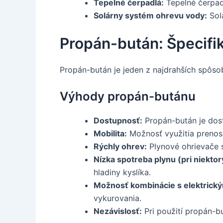
Tepelné čerpadlá:
Tepelné čerpadl
Solárny systém ohrevu vody:
Sol
Propán-bután: Špecifi
Propán-bután je jeden z najdrahších spôsob
Výhody propán-butánu
Dostupnosť:
Propán-bután je dost
Mobilita:
Možnosť využitia prenosný
Rýchly ohrev:
Plynové ohrievače s
Nízka spotreba plynu (pri niekto
hladiny kyslíka.
Možnosť kombinácie s elektrick
vykurovania.
Nezávislosť:
Pri použití propán-b