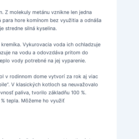
n. Z molekuly metánu vznikne len jedna
ká para hore komínom bez využitia a odnáša
 stredne silná kyselina.
 a kremíka. Vykurovacia voda ich ochladzuje
enzuje na vodu a odovzdáva pritom do
plo vody potrebné na jej vyparenie.
l v rodinnom dome vytvorí za rok aj viac
ile“. V klasických kotloch sa neuvažovalo
vnosť paliva, tvorilo základňu 100 %.
 % tepla. Môžeme ho využiť