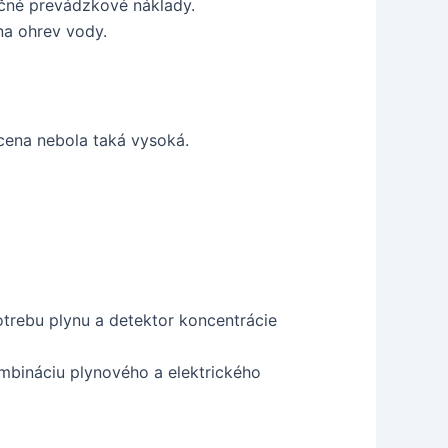
očné prevádzkové náklady.
na ohrev vody.
 cena nebola taká vysoká.
trebu plynu a detektor koncentrácie
bináciu plynového a elektrického