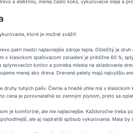
drevo a elektrinu, menej často koks, vykurovacie oleje a pr
a
ykurovania, ktoré je možné zvážiť:
evo patrí medzi najlacnejšie zdroje tepla. Dôležitý je druh
m v klasickom spaľovacom zariadení je približne 60 %, spl
plynovacích kotlov a potreba miesta na skladovanie drev
ujeme menej ako dreva. Drevené pelety majú najvyššiu ene
ie druhy tuhých palív. Čierne a hnedé uhlie má v klasickom 
jeho cena je porovnateľná so zemným plynom, preto sa oplat
m je komfortné, ale nie najlacnejšie. Každoročne treba poč
ajpohodlnejší, ale aj najdrahší spôsob vykurovania. Mala by