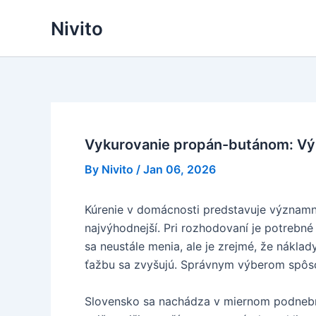
Skip
Nivito
to
content
Vykurovanie propán-butánom: V
By
Nivito
/
Jan 06, 2026
Kúrenie v domácnosti predstavuje významnú
najvýhodnejší. Pri rozhodovaní je potrebn
sa neustále menia, ale je zrejmé, že nákla
ťažbu sa zvyšujú. Správnym výberom spôsob
Slovensko sa nachádza v miernom podnebno