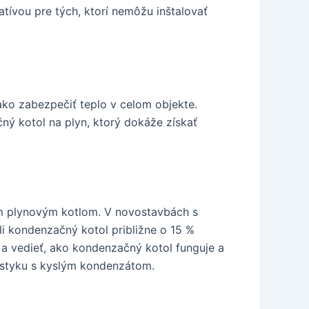
tívou pre tých, ktorí nemôžu inštalovať
ako zabezpečiť teplo v celom objekte.
ý kotol na plyn, ktorý dokáže získať
ým plynovým kotlom. V novostavbách s
i kondenzačný kotol približne o 15 %
h a vedieť, ako kondenzačný kotol funguje a
 styku s kyslým kondenzátom.