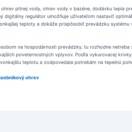
ohrev pitnej vody, ohrev vody v bazéne, dodávku tepla pr
 digitálny regulátor umožňuje užívateľom nastaviť optimá
onkajšej teploty a dokáže prispôsobiť prevádzku systému 
sobom na hospodárnosti prevádzky, tu rozhodne netreba šet
nkajších poveternostných vplyvov. Podľa vykurovacej krivky 
 vonkajšiu teplotu a zodpovedala potrebám na tepelnú poh
ásobníkový ohrev