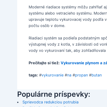
Moderné riadiace systémy môžu zahŕňať aj 
systému alebo vetracieho systému. Moderný
upravuje teplotu vykurovacej vody podľa v
počtu osôb v dome.
Riadiaci systém sa podieľa podstatným spô
výstupnej vody z kotla, v závislosti od vo
vody vo vykurovaní tak, aby zohľadňovala
Prečítajte si tiež:
Vykurovanie plynom a z
tags:
#
vykurovanie
#
na
#
propan
#
butan
Populárne príspevky:
Sprievodca redukciou potrubia