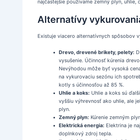
najčastejšie používame zemný plyn, uhlie, 
Alternatívy vykurovani
Existuje viacero alternatívnych spôsobov v
Drevo, drevené brikety, pelety:
Dr
vysušenie. Účinnosť kúrenia drevo
Nevýhodou môže byť vysoká cena s
na vykurovaciu sezónu ich spotreb
kotly s účinnosťou až 85 %.
Uhlie a koks:
Uhlie a koks sú ďalš
vyššiu výhrevnosť ako uhlie, ale 
plyn.
Zemný plyn:
Kúrenie zemným plyno
Elektrická energia:
Elektrina je n
doplnkový zdroj tepla.