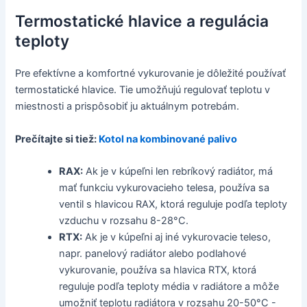
Termostatické hlavice a regulácia
teploty
Pre efektívne a komfortné vykurovanie je dôležité používať
termostatické hlavice. Tie umožňujú regulovať teplotu v
miestnosti a prispôsobiť ju aktuálnym potrebám.
Prečítajte si tiež:
Kotol na kombinované palivo
RAX:
Ak je v kúpeľni len rebríkový radiátor, má
mať funkciu vykurovacieho telesa, používa sa
ventil s hlavicou RAX, ktorá reguluje podľa teploty
vzduchu v rozsahu 8-28°C.
RTX:
Ak je v kúpeľni aj iné vykurovacie teleso,
napr. panelový radiátor alebo podlahové
vykurovanie, používa sa hlavica RTX, ktorá
reguluje podľa teploty média v radiátore a môže
umožniť teplotu radiátora v rozsahu 20-50°C -