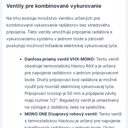
Ventily pre kombinované vykurovanie
Na trhu existuje množstvo ventilov určených pre
kombinované vykurovanie radiátorov bez stredového
pripojenia. Tieto ventily umožňujú pripojenie radiátora k
vykurovaciemu systému v jednom bode a zároveň
poskytujú možnosť inštalácie elektrickej vykurovacej tyče.
Danfoss priamy ventil VHX-MONO:
Tento ventil
obsahuje termostatickú hlavicu RAX a je určený
pre napojenie radiátorov v jednom pripojovacom
bode. Druhý pripojovací bod radiátora je možné
využiť pre montáž elektrickej vykurovacej tyče.
Pripojovací rozstup je 50 mm a pripájacie závity
majú rozmer 1/2". Regulačný ventil je umiestnený
na výstupe z radiátora, teda na spiatočke.
MONO ONE Dizajnový rohový ventil:
Tento ventil
s termostatickou hlavicou je určený pre napojenie
kúpeľňových radiátorov v jednom bode. Druhý