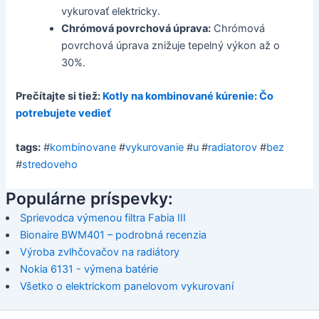
vykurovať elektricky.
Chrómová povrchová úprava:
Chrómová
povrchová úprava znižuje tepelný výkon až o
30%.
Prečítajte si tiež:
Kotly na kombinované kúrenie: Čo
potrebujete vedieť
tags:
#
kombinovane
#
vykurovanie
#
u
#
radiatorov
#
bez
#
stredoveho
Populárne príspevky:
Sprievodca výmenou filtra Fabia III
Bionaire BWM401 – podrobná recenzia
Výroba zvlhčovačov na radiátory
Nokia 6131 - výmena batérie
Všetko o elektrickom panelovom vykurovaní