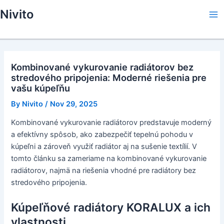
Skip
Nivito
to
Ma
content
Me
Kombinované vykurovanie radiátorov bez
stredového pripojenia: Moderné riešenia pre
vašu kúpeľňu
By
Nivito
/
Nov 29, 2025
Kombinované vykurovanie radiátorov predstavuje moderný
a efektívny spôsob, ako zabezpečiť tepelnú pohodu v
kúpeľni a zároveň využiť radiátor aj na sušenie textílií. V
tomto článku sa zameriame na kombinované vykurovanie
radiátorov, najmä na riešenia vhodné pre radiátory bez
stredového pripojenia.
Kúpeľňové radiátory KORALUX a ich
vlastnosti