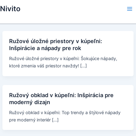
Skip
Nivito
to
Ma
content
Me
Ružové úložné priestory v kúpeľni:
Inšpirácie a nápady pre rok
Ružové úložné priestory v kúpeľni: Šokujúce nápady,
ktoré zmenia váš priestor navždy! […]
Ružový obklad v kúpeľni: Inšpirácia pre
moderný dizajn
Ružový obklad v kúpeľni: Top trendy a štýlové nápady
pre moderný interiér […]