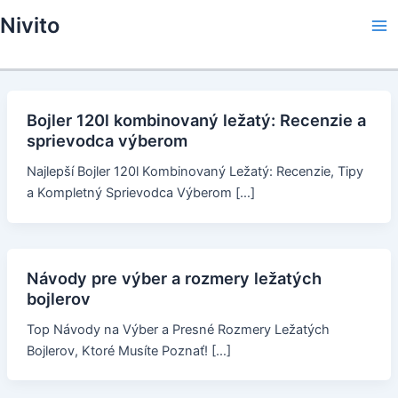
Skip
Nivito
to
Ma
content
Me
Bojler 120l kombinovaný ležatý: Recenzie a
sprievodca výberom
Najlepší Bojler 120l Kombinovaný Ležatý: Recenzie, Tipy
a Kompletný Sprievodca Výberom […]
Návody pre výber a rozmery ležatých
bojlerov
Top Návody na Výber a Presné Rozmery Ležatých
Bojlerov, Ktoré Musíte Poznať! […]