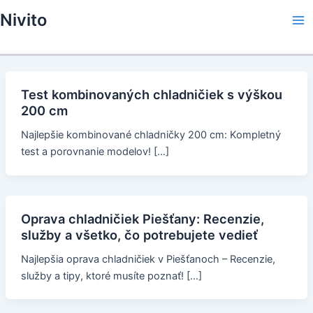
Skip
Nivito
to
Ma
content
Me
Test kombinovaných chladničiek s výškou
200 cm
Najlepšie kombinované chladničky 200 cm: Kompletný
test a porovnanie modelov! […]
Oprava chladničiek Piešťany: Recenzie,
služby a všetko, čo potrebujete vedieť
Najlepšia oprava chladničiek v Piešťanoch – Recenzie,
služby a tipy, ktoré musíte poznať! […]