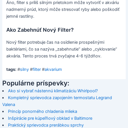
Áno, filter s príliš silným prietokom môže vytvoriť v akváriu
nadmerný prúd, ktorý môže stresovať ryby alebo poškodiť
jemné rastliny.
Ako Zabehnúť Nový Filter?
Nový filter potrebuje čas na osídlenie prospešnými
baktériami, čo sa nazýva „zabehnutie“ alebo „cyklovanie“
akvária. Tento proces trvá zvyčajne 4-6 týždňov.
tags:
#
silny
#
filter
#
akvarium
Populárne príspevky:
Ako si vybrať nástennú klimatizáciu Whirlpool?
Kompletný sprievodca zapojením termostatu Legrand
Valena
Princíp ponorného chladenia mlieka
Inšpirácie pre kúpeľňový obklad v Baltimore
Praktický sprievodca prerábkou sprchy