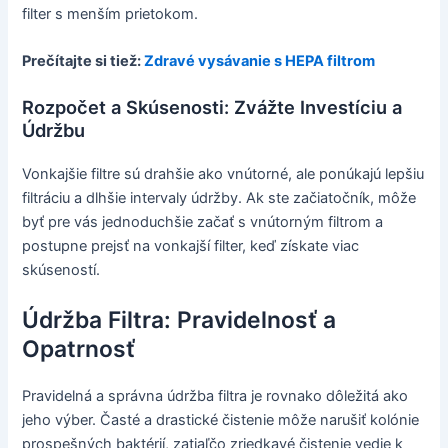
filter s menším prietokom.
Prečítajte si tiež:
Zdravé vysávanie s HEPA filtrom
Rozpočet a Skúsenosti: Zvážte Investíciu a
Údržbu
Vonkajšie filtre sú drahšie ako vnútorné, ale ponúkajú lepšiu
filtráciu a dlhšie intervaly údržby. Ak ste začiatočník, môže
byť pre vás jednoduchšie začať s vnútorným filtrom a
postupne prejsť na vonkajší filter, keď získate viac
skúseností.
Údržba Filtra: Pravidelnosť a
Opatrnosť
Pravidelná a správna údržba filtra je rovnako dôležitá ako
jeho výber. Časté a drastické čistenie môže narušiť kolónie
prospešných baktérií, zatiaľčo zriedkavé čistenie vedie k