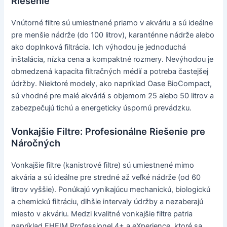
Riešenie
Vnútorné filtre sú umiestnené priamo v akváriu a sú ideálne
pre menšie nádrže (do 100 litrov), karanténne nádrže alebo
ako doplnková filtrácia. Ich výhodou je jednoduchá
inštalácia, nízka cena a kompaktné rozmery. Nevýhodou je
obmedzená kapacita filtračných médií a potreba častejšej
údržby. Niektoré modely, ako napríklad Oase BioCompact,
sú vhodné pre malé akváriá s objemom 25 alebo 50 litrov a
zabezpečujú tichú a energeticky úspornú prevádzku.
Vonkajšie Filtre: Profesionálne Riešenie pre
Náročných
Vonkajšie filtre (kanistrové filtre) sú umiestnené mimo
akvária a sú ideálne pre stredné až veľké nádrže (od 60
litrov vyššie). Ponúkajú vynikajúcu mechanickú, biologickú
a chemickú filtráciu, dlhšie intervaly údržby a nezaberajú
miesto v akváriu. Medzi kvalitné vonkajšie filtre patria
napríklad EHEIM Professionel 4+ a eXperience, ktoré sa