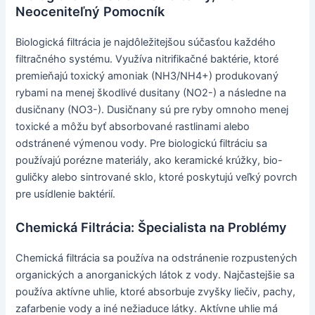
Neoceniteľný Pomocník
Biologická filtrácia je najdôležitejšou súčasťou každého
filtračného systému. Využíva nitrifikačné baktérie, ktoré
premieňajú toxický amoniak (NH3/NH4+) produkovaný
rybami na menej škodlivé dusitany (NO2-) a následne na
dusičnany (NO3-). Dusičnany sú pre ryby omnoho menej
toxické a môžu byť absorbované rastlinami alebo
odstránené výmenou vody. Pre biologickú filtráciu sa
používajú porézne materiály, ako keramické krúžky, bio-
guličky alebo sintrované sklo, ktoré poskytujú veľký povrch
pre usídlenie baktérií.
Chemická Filtrácia: Špecialista na Problémy
Chemická filtrácia sa používa na odstránenie rozpustených
organických a anorganických látok z vody. Najčastejšie sa
používa aktívne uhlie, ktoré absorbuje zvyšky liečiv, pachy,
zafarbenie vody a iné nežiaduce látky. Aktívne uhlie má