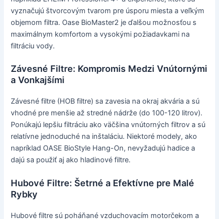
vyznačujú štvorcovým tvarom pre úsporu miesta a veľkým
objemom filtra. Oase BioMaster2 je ďalšou možnosťou s
maximálnym komfortom a vysokými požiadavkami na
filtráciu vody.
Závesné Filtre: Kompromis Medzi Vnútornými
a Vonkajšími
Závesné filtre (HOB filtre) sa zavesia na okraj akvária a sú
vhodné pre menšie až stredné nádrže (do 100-120 litrov).
Ponúkajú lepšiu filtráciu ako väčšina vnútorných filtrov a sú
relatívne jednoduché na inštaláciu. Niektoré modely, ako
napríklad OASE BioStyle Hang-On, nevyžadujú hadice a
dajú sa použiť aj ako hladinové filtre.
Hubové Filtre: Šetrné a Efektívne pre Malé
Rybky
Hubové filtre sú poháňané vzduchovacím motorčekom a