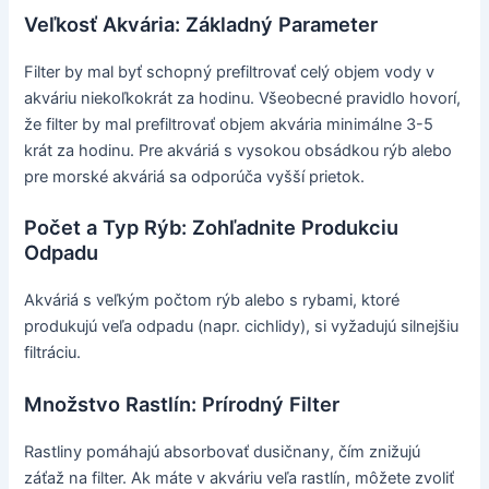
Veľkosť Akvária: Základný Parameter
Filter by mal byť schopný prefiltrovať celý objem vody v
akváriu niekoľkokrát za hodinu. Všeobecné pravidlo hovorí,
že filter by mal prefiltrovať objem akvária minimálne 3-5
krát za hodinu. Pre akváriá s vysokou obsádkou rýb alebo
pre morské akváriá sa odporúča vyšší prietok.
Počet a Typ Rýb: Zohľadnite Produkciu
Odpadu
Akváriá s veľkým počtom rýb alebo s rybami, ktoré
produkujú veľa odpadu (napr. cichlidy), si vyžadujú silnejšiu
filtráciu.
Množstvo Rastlín: Prírodný Filter
Rastliny pomáhajú absorbovať dusičnany, čím znižujú
záťaž na filter. Ak máte v akváriu veľa rastlín, môžete zvoliť