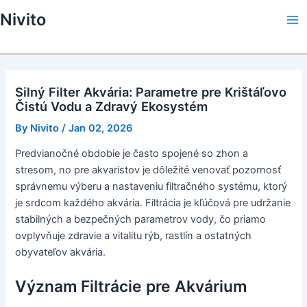
Skip
Nivito
to
Ma
content
Me
Silný Filter Akvária: Parametre pre Krištáľovo
Čistú Vodu a Zdravý Ekosystém
By
Nivito
/
Jan 02, 2026
Predvianočné obdobie je často spojené so zhon a
stresom, no pre akvaristov je dôležité venovať pozornosť
správnemu výberu a nastaveniu filtračného systému, ktorý
je srdcom každého akvária. Filtrácia je kľúčová pre udržanie
stabilných a bezpečných parametrov vody, čo priamo
ovplyvňuje zdravie a vitalitu rýb, rastlín a ostatných
obyvateľov akvária.
Význam Filtrácie pre Akvárium