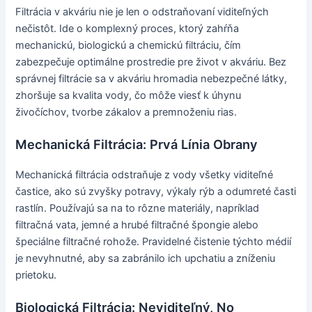
Filtrácia v akváriu nie je len o odstraňovaní viditeľných
nečistôt. Ide o komplexný proces, ktorý zahŕňa
mechanickú, biologickú a chemickú filtráciu, čím
zabezpečuje optimálne prostredie pre život v akváriu. Bez
správnej filtrácie sa v akváriu hromadia nebezpečné látky,
zhoršuje sa kvalita vody, čo môže viesť k úhynu
živočíchov, tvorbe zákalov a premnoženiu rias.
Mechanická Filtrácia: Prvá Línia Obrany
Mechanická filtrácia odstraňuje z vody všetky viditeľné
častice, ako sú zvyšky potravy, výkaly rýb a odumreté časti
rastlín. Používajú sa na to rôzne materiály, napríklad
filtračná vata, jemné a hrubé filtračné špongie alebo
špeciálne filtračné rohože. Pravidelné čistenie týchto médií
je nevyhnutné, aby sa zabránilo ich upchatiu a zníženiu
prietoku.
Biologická Filtrácia: Neviditeľný, No