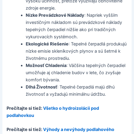
vysokú účinnosť, pretože využívajú obnoviteľné
zdroje energie.
Nízke Prevádzkové Náklady
: Napriek vyšším
investičným nákladom sú prevádzkové náklady
tepelných čerpadiel nižšie ako pri tradičných
vykurovacích systémoch.
Ekologické Riešenie
: Tepelné čerpadlá produkujú
nízke emisie skleníkových plynov a sú šetrné k
životnému prostrediu.
Možnosť Chladenia
: Väčšina tepelných čerpadiel
umožňuje aj chladenie budov v lete, čo zvyšuje
komfort bývania.
Dlhá Životnosť
: Tepelné čerpadlá majú dlhú
životnosť a vyžadujú minimálnu údržbu.
Prečítajte si tiež:
Všetko o hydroizolácii pod
podlahovkou
Prečítajte si tiež:
Výhody a nevýhody podlahového