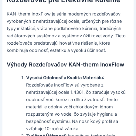
KAN-therm InoxFlow je séria moderných rozdeľovačov
vyrobených z nehrdzavejúcej ocele, určených pre rôzne
typy inštalácií, vrátane podlahového kúrenia, tradičných
radiátorových systémov a systémov úžitkovej vody. Tieto
rozdeľovače predstavujú inovatívne riešenie, ktoré
kombinuje odolnosť, estetiku a vysokú účinnosť.
Výhody Rozdeľovačov KAN-therm InoxFlow
Vysoká Odolnosť a Kvalita Materiálu
:
Rozdeľovače InoxFlow sú vyrobené z
nehrdzavejúcej ocele 1.4301, čo zaručuje vysokú
odolnosť voči korózii a dlhú životnosť. Tento
materiál je odolný voči chloridovým iónom
rozpusteným vo vode, čo zvyšuje hygienu a
bezpečnosť systému. Na nosníkový profil sa
vzťahuje 10-ročná záruka.
Zvýšená Účinnosť
: Inovatívna technológia