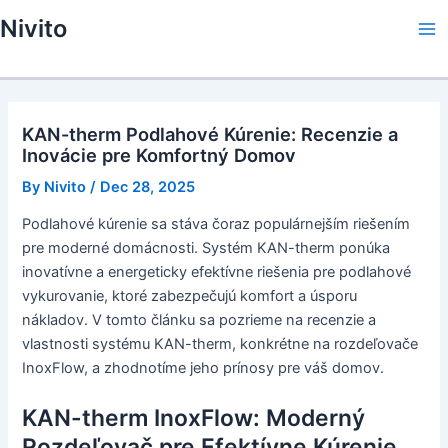
Skip
Nivito
to
Ma
content
Me
KAN-therm Podlahové Kúrenie: Recenzie a
Inovácie pre Komfortný Domov
By
Nivito
/
Dec 28, 2025
Podlahové kúrenie sa stáva čoraz populárnejším riešením
pre moderné domácnosti. Systém KAN-therm ponúka
inovatívne a energeticky efektívne riešenia pre podlahové
vykurovanie, ktoré zabezpečujú komfort a úsporu
nákladov. V tomto článku sa pozrieme na recenzie a
vlastnosti systému KAN-therm, konkrétne na rozdeľovače
InoxFlow, a zhodnotíme jeho prínosy pre váš domov.
KAN-therm InoxFlow: Moderný
Rozdeľovač pre Efektívne Kúrenie