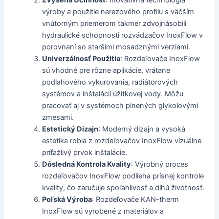
výroby a použitie nerezového profilu s väčším
vnútorným priemerom takmer zdvojnásobili
hydraulické schopnosti rozvádzačov InoxFlow v
porovnaní so staršími mosadznými verziami.
Univerzálnosť Použitia
: Rozdeľovače InoxFlow
sú vhodné pre rôzne aplikácie, vrátane
podlahového vykurovania, radiátorových
systémov a inštalácií úžitkovej vody. Môžu
pracovať aj v systémoch plnených glykolovými
zmesami.
Estetický Dizajn
: Moderný dizajn a vysoká
estetika robia z rozdeľovačov InoxFlow vizuálne
príťažlivý prvok inštalácie.
Dôsledná Kontrola Kvality
: Výrobný proces
rozdeľovačov InoxFlow podlieha prísnej kontrole
kvality, čo zaručuje spoľahlivosť a dlhú životnosť.
Poľská Výroba
: Rozdeľovače KAN-therm
InoxFlow sú vyrobené z materiálov a