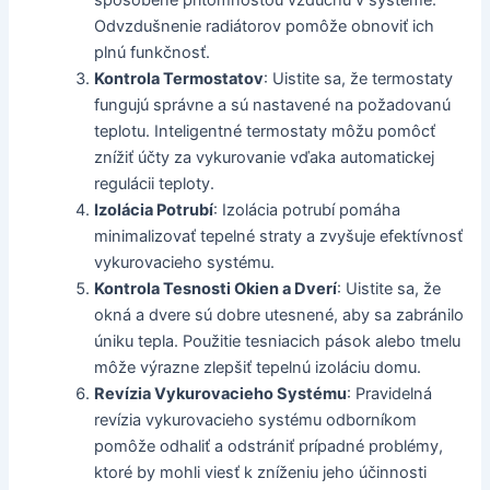
spôsobené prítomnosťou vzduchu v systéme.
Odvzdušnenie radiátorov pomôže obnoviť ich
plnú funkčnosť.
Kontrola Termostatov
: Uistite sa, že termostaty
fungujú správne a sú nastavené na požadovanú
teplotu. Inteligentné termostaty môžu pomôcť
znížiť účty za vykurovanie vďaka automatickej
regulácii teploty.
Izolácia Potrubí
: Izolácia potrubí pomáha
minimalizovať tepelné straty a zvyšuje efektívnosť
vykurovacieho systému.
Kontrola Tesnosti Okien a Dverí
: Uistite sa, že
okná a dvere sú dobre utesnené, aby sa zabránilo
úniku tepla. Použitie tesniacich pások alebo tmelu
môže výrazne zlepšiť tepelnú izoláciu domu.
Revízia Vykurovacieho Systému
: Pravidelná
revízia vykurovacieho systému odborníkom
pomôže odhaliť a odstrániť prípadné problémy,
ktoré by mohli viesť k zníženiu jeho účinnosti