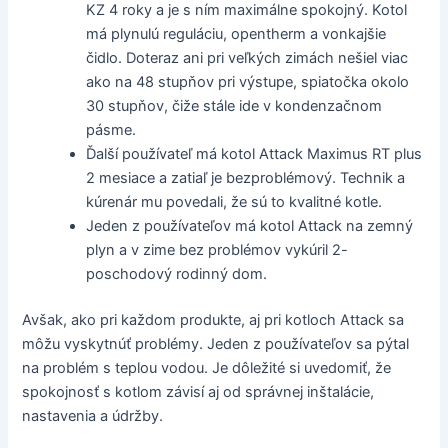
KZ 4 roky a je s ním maximálne spokojný. Kotol
má plynulú reguláciu, opentherm a vonkajšie
čidlo. Doteraz ani pri veľkých zimách nešiel viac
ako na 48 stupňov pri výstupe, spiatočka okolo
30 stupňov, čiže stále ide v kondenzačnom
pásme.
Ďalší používateľ má kotol Attack Maximus RT plus
2 mesiace a zatiaľ je bezproblémový. Technik a
kúrenár mu povedali, že sú to kvalitné kotle.
Jeden z používateľov má kotol Attack na zemný
plyn a v zime bez problémov vykúril 2-
poschodový rodinný dom.
Avšak, ako pri každom produkte, aj pri kotloch Attack sa
môžu vyskytnúť problémy. Jeden z používateľov sa pýtal
na problém s teplou vodou. Je dôležité si uvedomiť, že
spokojnosť s kotlom závisí aj od správnej inštalácie,
nastavenia a údržby.