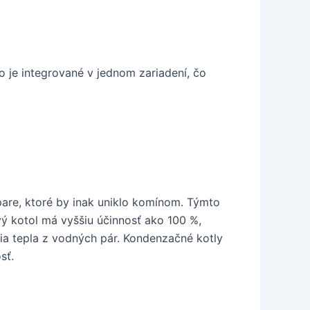
o je integrované v jednom zariadení, čo
pare, ktoré by inak uniklo komínom. Týmto
ý kotol má vyššiu účinnosť ako 100 %,
tia tepla z vodných pár. Kondenzačné kotly
sť.