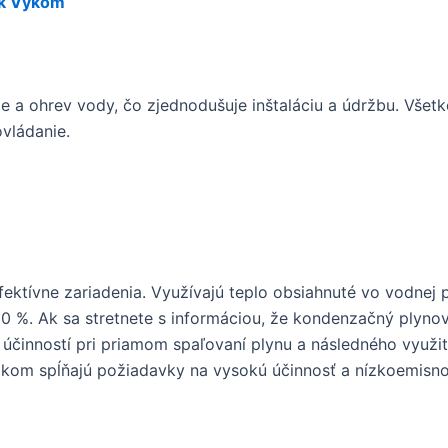
ack Vykom
 a ohrev vody, čo zjednodušuje inštaláciu a údržbu. Všetk
ovládanie.
ktívne zariadenia. Využívajú teplo obsiahnuté vo vodnej 
 %. Ak sa stretnete s informáciou, že kondenzačný plynov
u účinností pri priamom spaľovaní plynu a následného využi
okom spĺňajú požiadavky na vysokú účinnosť a nízkoemisno