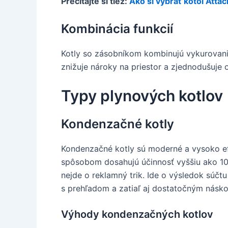
Prečítajte si tiež:
Ako si vybrať kotol Att
Kombinácia funkcií
Kotly so zásobníkom kombinujú vykurovanie
znižuje nároky na priestor a zjednodušuje 
Typy plynových kotlov
Kondenzačné kotly
Kondenzačné kotly sú moderné a vysoko efe
spôsobom dosahujú účinnosť vyššiu ako 100
nejde o reklamný trik. Ide o výsledok súčt
s prehľadom a zatiaľ aj dostatočným násk
Výhody kondenzačných kotlov