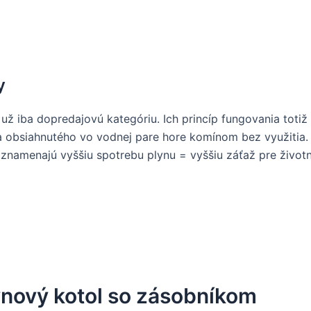
y
 už iba dopredajovú kategóriu. Ich princíp fungovania tot
 obsiahnutého vo vodnej pare hore komínom bez využitia. I
znamenajú vyššiu spotrebu plynu = vyššiu záťaž pre životn
ynový kotol so zásobníkom