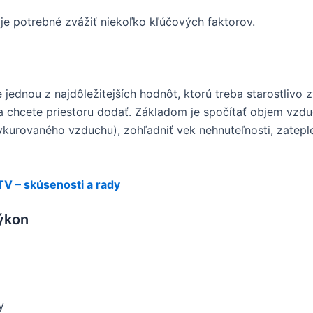
je potrebné zvážiť niekoľko kľúčových faktorov.
jednou z najdôležitejších hodnôt, ktorú treba starostlivo z
chcete priestoru dodať. Základom je spočítať objem vzduc
kurovaného vzduchu), zohľadniť vek nehnuteľnosti, zateple
TV – skúsenosti a rady
ýkon
y