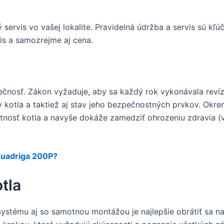
ý servis vo vašej lokalite. Pravidelná údržba a servis sú kľú
vis a samozrejme aj cena.
ečnosť. Zákon vyžaduje, aby sa každý rok vykonávala revízia
av kotla a taktiež aj stav jeho bezpečnostných prvkov. Okre
votnosť kotla a navyše dokáže zamedziť ohrozeniu zdravia (
Quadriga 200P?
tla
ystému aj so samotnou montážou je najlepšie obrátiť sa n