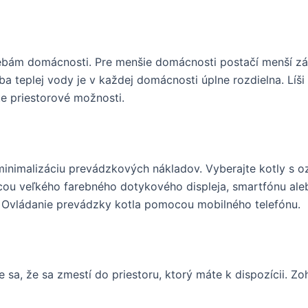
ám domácnosti. Pre menšie domácnosti postačí menší zásob
 teplej vody je v každej domácnosti úplne rozdielna. Líši
te priestorové možnosti.
 minimalizáciu prevádzkových nákladov. Vyberajte kotly s o
ou veľkého farebného dotykového displeja, smartfónu aleb
. Ovládanie prevádzky kotla pomocou mobilného telefónu.
e sa, že sa zmestí do priestoru, ktorý máte k dispozícii. Z