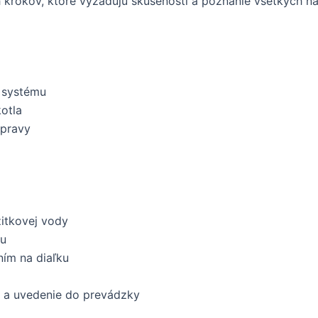
krokov, ktoré vyžadujú skúsenosti a poznanie všetkých ná
 systému
otla
úpravy
žitkovej vody
mu
ním na diaľku
 a uvedenie do prevádzky