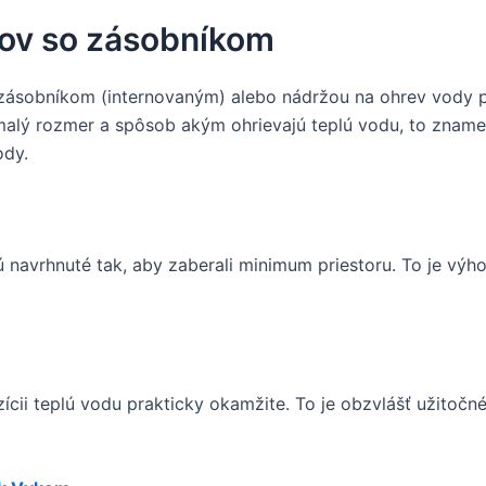
lov so zásobníkom
ásobníkom (internovaným) alebo nádržou na ohrev vody p
 malý rozmer a spôsob akým ohrievajú teplú vodu, to znamen
ody.
 navrhnuté tak, aby zaberali minimum priestoru. To je vý
ícii teplú vodu prakticky okamžite. To je obzvlášť užitočn