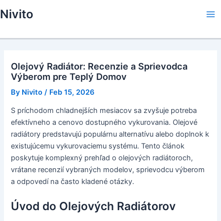
Skip
Nivito
to
Ma
content
Me
Olejový Radiátor: Recenzie a Sprievodca
Výberom pre Teplý Domov
By
Nivito
/
Feb 15, 2026
S príchodom chladnejších mesiacov sa zvyšuje potreba
efektívneho a cenovo dostupného vykurovania. Olejové
radiátory predstavujú populárnu alternatívu alebo doplnok k
existujúcemu vykurovaciemu systému. Tento článok
poskytuje komplexný prehľad o olejových radiátoroch,
vrátane recenzií vybraných modelov, sprievodcu výberom
a odpovedí na často kladené otázky.
Úvod do Olejových Radiátorov