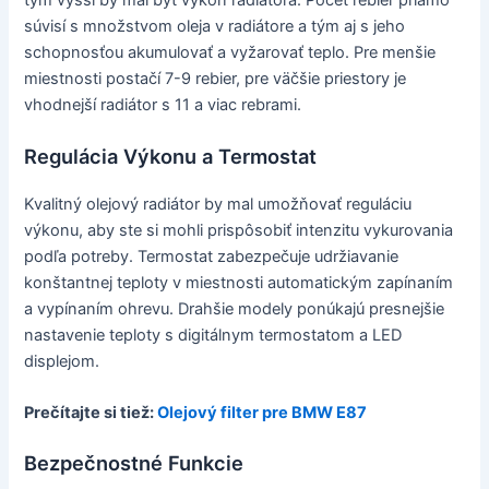
tým vyšší by mal byť výkon radiátora. Počet rebier priamo
súvisí s množstvom oleja v radiátore a tým aj s jeho
schopnosťou akumulovať a vyžarovať teplo. Pre menšie
miestnosti postačí 7-9 rebier, pre väčšie priestory je
vhodnejší radiátor s 11 a viac rebrami.
Regulácia Výkonu a Termostat
Kvalitný olejový radiátor by mal umožňovať reguláciu
výkonu, aby ste si mohli prispôsobiť intenzitu vykurovania
podľa potreby. Termostat zabezpečuje udržiavanie
konštantnej teploty v miestnosti automatickým zapínaním
a vypínaním ohrevu. Drahšie modely ponúkajú presnejšie
nastavenie teploty s digitálnym termostatom a LED
displejom.
Prečítajte si tiež:
Olejový filter pre BMW E87
Bezpečnostné Funkcie