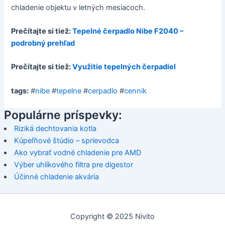
chladenie objektu v letných mesiacoch.
Prečítajte si tiež:
Tepelné čerpadlo Nibe F2040 –
podrobný prehľad
Prečítajte si tiež:
Využitie tepelných čerpadiel
tags:
#
nibe
#
tepelne
#
cerpadlo
#
cennik
Populárne príspevky:
Riziká dechtovania kotla
Kúpeľňové štúdio – sprievodca
Ako vybrať vodné chladenie pre AMD
Výber uhlíkového filtra pre digestor
Účinné chladenie akvária
Copyright © 2025 Nivito