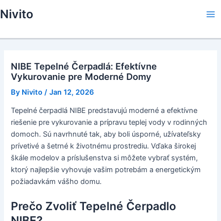
Skip
Nivito
to
Ma
content
Me
NIBE Tepelné Čerpadlá: Efektívne
Vykurovanie pre Moderné Domy
By
Nivito
/
Jan 12, 2026
Tepelné čerpadlá NIBE predstavujú moderné a efektívne
riešenie pre vykurovanie a prípravu teplej vody v rodinných
domoch. Sú navrhnuté tak, aby boli úsporné, užívateľsky
prívetivé a šetrné k životnému prostrediu. Vďaka širokej
škále modelov a príslušenstva si môžete vybrať systém,
ktorý najlepšie vyhovuje vašim potrebám a energetickým
požiadavkám vášho domu.
Prečo Zvoliť Tepelné Čerpadlo
NIBE?