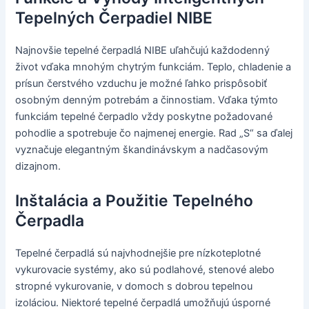
Tepelných Čerpadiel NIBE
Najnovšie tepelné čerpadlá NIBE uľahčujú každodenný
život vďaka mnohým chytrým funkciám. Teplo, chladenie a
prísun čerstvého vzduchu je možné ľahko prispôsobiť
osobným denným potrebám a činnostiam. Vďaka týmto
funkciám tepelné čerpadlo vždy poskytne požadované
pohodlie a spotrebuje čo najmenej energie. Rad „S“ sa ďalej
vyznačuje elegantným škandinávskym a nadčasovým
dizajnom.
Inštalácia a Použitie Tepelného
Čerpadla
Tepelné čerpadlá sú najvhodnejšie pre nízkoteplotné
vykurovacie systémy, ako sú podlahové, stenové alebo
stropné vykurovanie, v domoch s dobrou tepelnou
izoláciou. Niektoré tepelné čerpadlá umožňujú úsporné