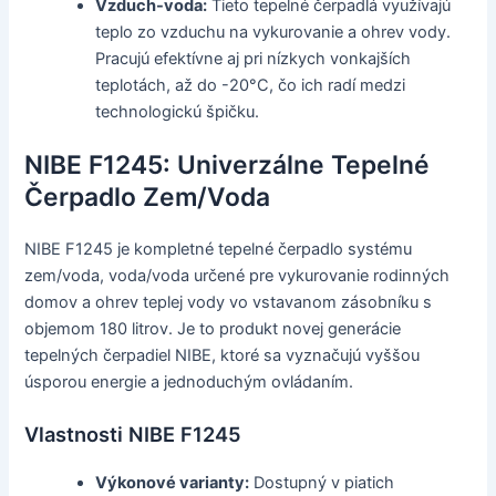
Vzduch-voda:
Tieto tepelné čerpadlá využívajú
teplo zo vzduchu na vykurovanie a ohrev vody.
Pracujú efektívne aj pri nízkych vonkajších
teplotách, až do -20°C, čo ich radí medzi
technologickú špičku.
NIBE F1245: Univerzálne Tepelné
Čerpadlo Zem/Voda
NIBE F1245 je kompletné tepelné čerpadlo systému
zem/voda, voda/voda určené pre vykurovanie rodinných
domov a ohrev teplej vody vo vstavanom zásobníku s
objemom 180 litrov. Je to produkt novej generácie
tepelných čerpadiel NIBE, ktoré sa vyznačujú vyššou
úsporou energie a jednoduchým ovládaním.
Vlastnosti NIBE F1245
Výkonové varianty:
Dostupný v piatich