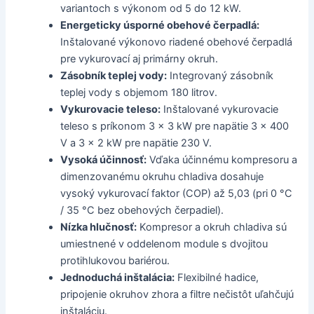
variantoch s výkonom od 5 do 12 kW.
Energeticky úsporné obehové čerpadlá:
Inštalované výkonovo riadené obehové čerpadlá
pre vykurovací aj primárny okruh.
Zásobník teplej vody:
Integrovaný zásobník
teplej vody s objemom 180 litrov.
Vykurovacie teleso:
Inštalované vykurovacie
teleso s príkonom 3 × 3 kW pre napätie 3 × 400
V a 3 × 2 kW pre napätie 230 V.
Vysoká účinnosť:
Vďaka účinnému kompresoru a
dimenzovanému okruhu chladiva dosahuje
vysoký vykurovací faktor (COP) až 5,03 (pri 0 °C
/ 35 °C bez obehových čerpadiel).
Nízka hlučnosť:
Kompresor a okruh chladiva sú
umiestnené v oddelenom module s dvojitou
protihlukovou bariérou.
Jednoduchá inštalácia:
Flexibilné hadice,
pripojenie okruhov zhora a filtre nečistôt uľahčujú
inštaláciu.