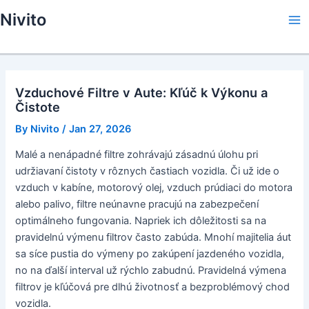
Skip
Nivito
to
Ma
content
Me
Vzduchové Filtre v Aute: Kľúč k Výkonu a
Čistote
By
Nivito
/
Jan 27, 2026
Malé a nenápadné filtre zohrávajú zásadnú úlohu pri
udržiavaní čistoty v rôznych častiach vozidla. Či už ide o
vzduch v kabíne, motorový olej, vzduch prúdiaci do motora
alebo palivo, filtre neúnavne pracujú na zabezpečení
optimálneho fungovania. Napriek ich dôležitosti sa na
pravidelnú výmenu filtrov často zabúda. Mnohí majitelia áut
sa síce pustia do výmeny po zakúpení jazdeného vozidla,
no na ďalší interval už rýchlo zabudnú. Pravidelná výmena
filtrov je kľúčová pre dlhú životnosť a bezproblémový chod
vozidla.