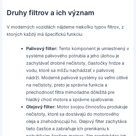
Druhy filtrov a ich význam
V moderných vozidlách nájdeme niekoľko typov filtrov, z
ktorých každý má špecifickú funkciu:
Palivový filter:
Tento komponent je umiestnený v
systéme palivového potrubia a jeho úlohou je
zachytávať drobné nečistoty, čiastočky hrdze a
vodu, ktoré sa môžu nachádzať v palivovej
nádrži. Moderné palivové systémy sú veľmi citlivé
na nečistoty, preto je správna funkcia a
priechodnosť filtra mimoriadne dôležitá pre
hladký chod motora a správne spaľovanie.
Olejový filter:
Motor svojou činnosťou produkuje
nečistoty, ktoré sa dostávajú do motorového
oleja a znehodnocujú ho. Olejový filter zachytáva
tieto častice a zabraňuje ich prenikaniu k
pohyblivým častiam motora, čím predchádza ich