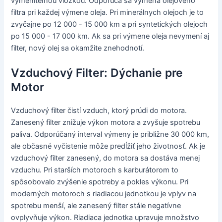
vymeniteľnou vložkou. Odporúča sa výmena olejového
filtra pri každej výmene oleja. Pri minerálnych olejoch je to
zvyčajne po 12 000 - 15 000 km a pri syntetických olejoch
po 15 000 - 17 000 km. Ak sa pri výmene oleja nevymení aj
filter, nový olej sa okamžite znehodnotí.
Vzduchový Filter: Dýchanie pre
Motor
Vzduchový filter čistí vzduch, ktorý prúdi do motora.
Zanesený filter znižuje výkon motora a zvyšuje spotrebu
paliva. Odporúčaný interval výmeny je približne 30 000 km,
ale občasné vyčistenie môže predĺžiť jeho životnosť. Ak je
vzduchový filter zanesený, do motora sa dostáva menej
vzduchu. Pri starších motoroch s karburátorom to
spôsobovalo zvýšenie spotreby a pokles výkonu. Pri
moderných motoroch s riadiacou jednotkou je vplyv na
spotrebu menší, ale zanesený filter stále negatívne
ovplyvňuje výkon. Riadiaca jednotka upravuje množstvo