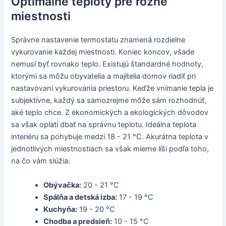
Optimálne teploty pre rôzne
miestnosti
Správne nastavenie termostatu znamená rozdielne
vykurovanie každej miestnosti. Koniec koncov, všade
nemusí byť rovnako teplo. Existujú štandardné hodnoty,
ktorými sa môžu obyvatelia a majitelia domov riadiť pri
nastavovaní vykurovania priestoru. Keďže vnímanie tepla je
subjektívne, každý sa samozrejme môže sám rozhodnúť,
aké teplo chce. Z ekonomických a ekologických dôvodov
sa však oplatí dbať na správnu teplotu. Ideálna teplota
interiéru sa pohybuje medzi 18 - 21 °C. Akurátna teplota v
jednotlivých miestnostiach sa však mierne líši podľa toho,
na čo vám slúžia:
Obývačka:
20 - 21 °C
Spálňa a detská izba:
17 - 19 °C
Kuchyňa:
19 - 20 °C
Chodba a predsieň:
10 - 15 °C