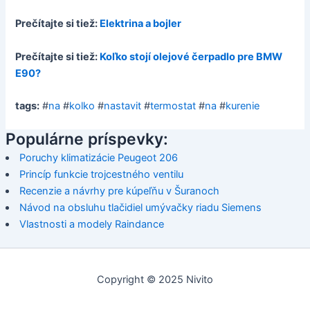
Prečítajte si tiež:
Elektrina a bojler
Prečítajte si tiež:
Koľko stojí olejové čerpadlo pre BMW
E90?
tags:
#
na
#
kolko
#
nastavit
#
termostat
#
na
#
kurenie
Populárne príspevky:
Poruchy klimatizácie Peugeot 206
Princíp funkcie trojcestného ventilu
Recenzie a návrhy pre kúpeľňu v Šuranoch
Návod na obsluhu tlačidiel umývačky riadu Siemens
Vlastnosti a modely Raindance
Copyright © 2025 Nivito