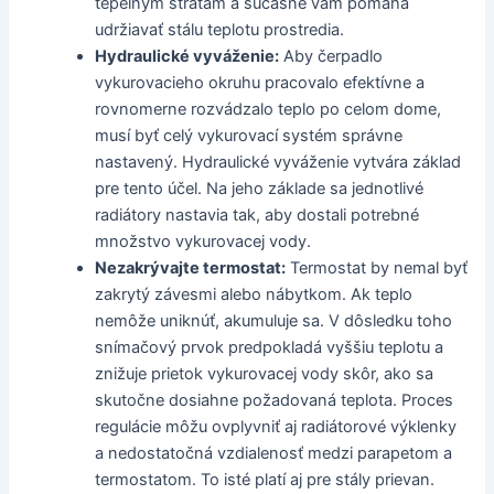
tepelným stratám a súčasne vám pomáha
udržiavať stálu teplotu prostredia.
Hydraulické vyváženie:
Aby čerpadlo
vykurovacieho okruhu pracovalo efektívne a
rovnomerne rozvádzalo teplo po celom dome,
musí byť celý vykurovací systém správne
nastavený. Hydraulické vyváženie vytvára základ
pre tento účel. Na jeho základe sa jednotlivé
radiátory nastavia tak, aby dostali potrebné
množstvo vykurovacej vody.
Nezakrývajte termostat:
Termostat by nemal byť
zakrytý závesmi alebo nábytkom. Ak teplo
nemôže uniknúť, akumuluje sa. V dôsledku toho
snímačový prvok predpokladá vyššiu teplotu a
znižuje prietok vykurovacej vody skôr, ako sa
skutočne dosiahne požadovaná teplota. Proces
regulácie môžu ovplyvniť aj radiátorové výklenky
a nedostatočná vzdialenosť medzi parapetom a
termostatom. To isté platí aj pre stály prievan.