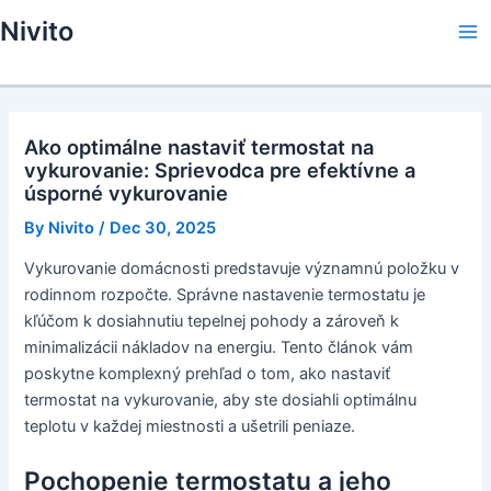
Skip
Nivito
to
Ma
content
Me
Ako optimálne nastaviť termostat na
vykurovanie: Sprievodca pre efektívne a
úsporné vykurovanie
By
Nivito
/
Dec 30, 2025
Vykurovanie domácnosti predstavuje významnú položku v
rodinnom rozpočte. Správne nastavenie termostatu je
kľúčom k dosiahnutiu tepelnej pohody a zároveň k
minimalizácii nákladov na energiu. Tento článok vám
poskytne komplexný prehľad o tom, ako nastaviť
termostat na vykurovanie, aby ste dosiahli optimálnu
teplotu v každej miestnosti a ušetrili peniaze.
Pochopenie termostatu a jeho