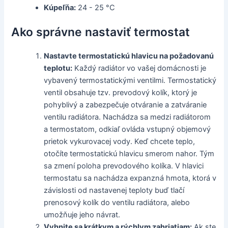
Kúpeľňa:
24 - 25 °C
Ako správne nastaviť termostat
Nastavte termostatickú hlavicu na požadovanú
teplotu:
Každý radiátor vo vašej domácnosti je
vybavený termostatickými ventilmi. Termostatický
ventil obsahuje tzv. prevodový kolík, ktorý je
pohyblivý a zabezpečuje otváranie a zatváranie
ventilu radiátora. Nachádza sa medzi radiátorom
a termostatom, odkiaľ ovláda vstupný objemový
prietok vykurovacej vody. Keď chcete teplo,
otočíte termostatickú hlavicu smerom nahor. Tým
sa zmení poloha prevodového kolíka. V hlavici
termostatu sa nachádza expanzná hmota, ktorá v
závislosti od nastavenej teploty buď tlačí
prenosový kolík do ventilu radiátora, alebo
umožňuje jeho návrat.
Vyhnite sa krátkym a rýchlym zahriatiam:
Ak ste