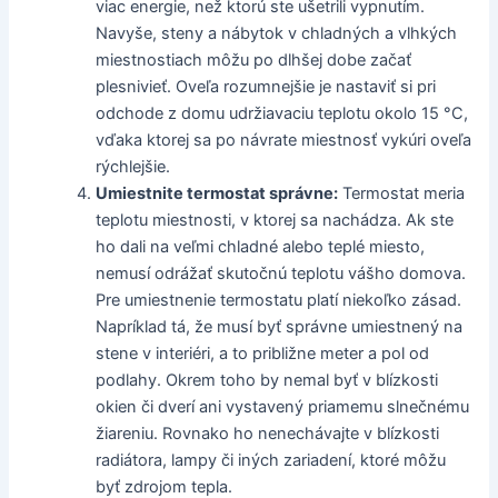
viac energie, než ktorú ste ušetrili vypnutím.
Navyše, steny a nábytok v chladných a vlhkých
miestnostiach môžu po dlhšej dobe začať
plesnivieť. Oveľa rozumnejšie je nastaviť si pri
odchode z domu udržiavaciu teplotu okolo 15 °C,
vďaka ktorej sa po návrate miestnosť vykúri oveľa
rýchlejšie.
Umiestnite termostat správne:
Termostat meria
teplotu miestnosti, v ktorej sa nachádza. Ak ste
ho dali na veľmi chladné alebo teplé miesto,
nemusí odrážať skutočnú teplotu vášho domova.
Pre umiestnenie termostatu platí niekoľko zásad.
Napríklad tá, že musí byť správne umiestnený na
stene v interiéri, a to približne meter a pol od
podlahy. Okrem toho by nemal byť v blízkosti
okien či dverí ani vystavený priamemu slnečnému
žiareniu. Rovnako ho nenechávajte v blízkosti
radiátora, lampy či iných zariadení, ktoré môžu
byť zdrojom tepla.