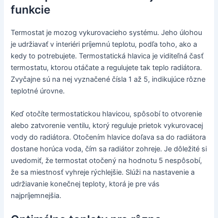
funkcie
Termostat je mozog vykurovacieho systému. Jeho úlohou
je udržiavať v interiéri príjemnú teplotu, podľa toho, ako a
kedy to potrebujete. Termostatická hlavica je viditeľná časť
termostatu, ktorou otáčate a regulujete tak teplo radiátora.
Zvyčajne sú na nej vyznačené čísla 1 až 5, indikujúce rôzne
teplotné úrovne.
Keď otočíte termostatickou hlavicou, spôsobí to otvorenie
alebo zatvorenie ventilu, ktorý reguluje prietok vykurovacej
vody do radiátora. Otočením hlavice doľava sa do radiátora
dostane horúca voda, čím sa radiátor zohreje. Je dôležité si
uvedomiť, že termostat otočený na hodnotu 5 nespôsobí,
že sa miestnosť vyhreje rýchlejšie. Slúži na nastavenie a
udržiavanie konečnej teploty, ktorá je pre vás
najpríjemnejšia.