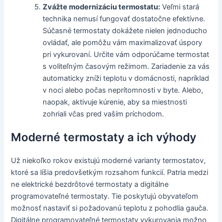
Zvážte modernizáciu termostatu:
Veľmi stará
technika nemusí fungovať dostatočne efektívne.
Súčasné termostaty dokážete nielen jednoducho
ovládať, ale pomôžu vám maximalizovať úspory
pri vykurovaní. Určite vám odporúčame termostat
s voliteľným časovým režimom. Zariadenie za vás
automaticky zníži teplotu v domácnosti, napríklad
v noci alebo počas neprítomnosti v byte. Alebo,
naopak, aktivuje kúrenie, aby sa miestnosti
zohriali včas pred vaším príchodom.
Moderné termostaty a ich výhody
Už niekoľko rokov existujú moderné varianty termostatov,
ktoré sa líšia predovšetkým rozsahom funkcií. Patria medzi
ne elektrické bezdrôtové termostaty a digitálne
programovateľné termostaty. Tie poskytujú obyvateľom
možnosť nastaviť si požadovanú teplotu z pohodlia gauča.
Digitálne programovateľné termostaty vykurovania možno