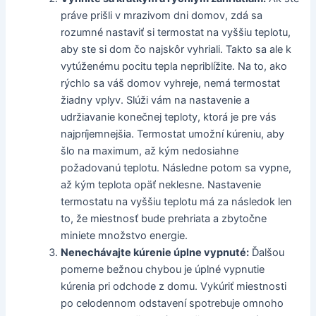
práve prišli v mrazivom dni domov, zdá sa
rozumné nastaviť si termostat na vyššiu teplotu,
aby ste si dom čo najskôr vyhriali. Takto sa ale k
vytúženému pocitu tepla nepriblížite. Na to, ako
rýchlo sa váš domov vyhreje, nemá termostat
žiadny vplyv. Slúži vám na nastavenie a
udržiavanie konečnej teploty, ktorá je pre vás
najpríjemnejšia. Termostat umožní kúreniu, aby
šlo na maximum, až kým nedosiahne
požadovanú teplotu. Následne potom sa vypne,
až kým teplota opäť neklesne. Nastavenie
termostatu na vyššiu teplotu má za následok len
to, že miestnosť bude prehriata a zbytočne
miniete množstvo energie.
Nenechávajte kúrenie úplne vypnuté:
Ďalšou
pomerne bežnou chybou je úplné vypnutie
kúrenia pri odchode z domu. Vykúriť miestnosti
po celodennom odstavení spotrebuje omnoho