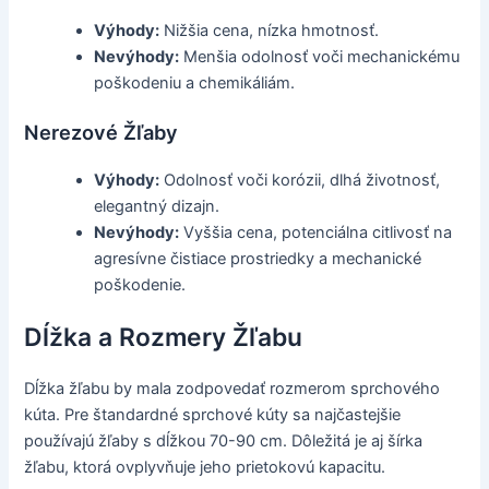
Výhody:
Nižšia cena, nízka hmotnosť.
Nevýhody:
Menšia odolnosť voči mechanickému
poškodeniu a chemikáliám.
Nerezové Žľaby
Výhody:
Odolnosť voči korózii, dlhá životnosť,
elegantný dizajn.
Nevýhody:
Vyššia cena, potenciálna citlivosť na
agresívne čistiace prostriedky a mechanické
poškodenie.
Dĺžka a Rozmery Žľabu
Dĺžka žľabu by mala zodpovedať rozmerom sprchového
kúta. Pre štandardné sprchové kúty sa najčastejšie
používajú žľaby s dĺžkou 70-90 cm. Dôležitá je aj šírka
žľabu, ktorá ovplyvňuje jeho prietokovú kapacitu.