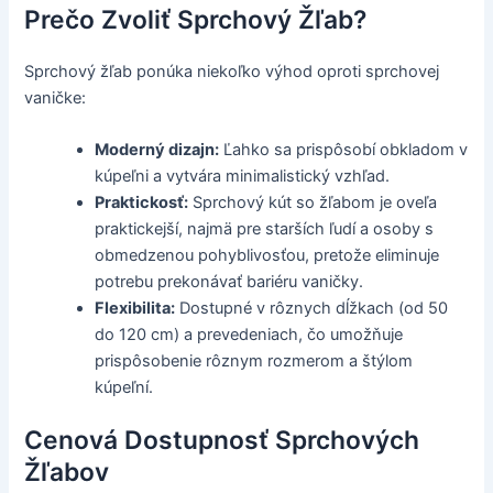
Prečo Zvoliť Sprchový Žľab?
Sprchový žľab ponúka niekoľko výhod oproti sprchovej
vaničke:
Moderný dizajn:
Ľahko sa prispôsobí obkladom v
kúpeľni a vytvára minimalistický vzhľad.
Praktickosť:
Sprchový kút so žľabom je oveľa
praktickejší, najmä pre starších ľudí a osoby s
obmedzenou pohyblivosťou, pretože eliminuje
potrebu prekonávať bariéru vaničky.
Flexibilita:
Dostupné v rôznych dĺžkach (od 50
do 120 cm) a prevedeniach, čo umožňuje
prispôsobenie rôznym rozmerom a štýlom
kúpeľní.
Cenová Dostupnosť Sprchových
Žľabov