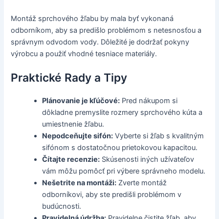
Montáž sprchového žľabu by mala byť vykonaná
odborníkom, aby sa predišlo problémom s netesnosťou a
správnym odvodom vody. Dôležité je dodržať pokyny
výrobcu a použiť vhodné tesniace materiály.
Praktické Rady a Tipy
Plánovanie je kľúčové:
Pred nákupom si
dôkladne premyslite rozmery sprchového kúta a
umiestnenie žľabu.
Nepodceňujte sifón:
Vyberte si žľab s kvalitným
sifónom s dostatočnou prietokovou kapacitou.
Čítajte recenzie:
Skúsenosti iných užívateľov
vám môžu pomôcť pri výbere správneho modelu.
Nešetrite na montáži:
Zverte montáž
odborníkovi, aby ste predišli problémom v
budúcnosti.
Pravidelná údržba:
Pravidelne čistite žľab, aby