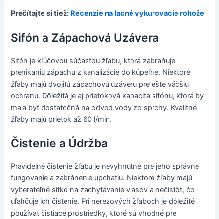
Prečítajte si tiež:
Recenzie na lacné vykurovacie rohože
Sifón a Zápachová Uzávera
Sifón je kľúčovou súčasťou žľabu, ktorá zabraňuje
prenikaniu zápachu z kanalizácie do kúpeľne. Niektoré
žľaby majú dvojitú zápachovú uzáveru pre ešte väčšiu
ochranu. Dôležitá je aj prietoková kapacita sifónu, ktorá by
mala byť dostatočná na odvod vody zo sprchy. Kvalitné
žľaby majú prietok až 60 l/min.
Čistenie a Údržba
Pravidelné čistenie žľabu je nevyhnutné pre jeho správne
fungovanie a zabránenie upchatiu. Niektoré žľaby majú
vyberateľné sitko na zachytávanie vlasov a nečistôt, čo
uľahčuje ich čistenie. Pri nerezových žľaboch je dôležité
používať čistiace prostriedky, ktoré sú vhodné pre