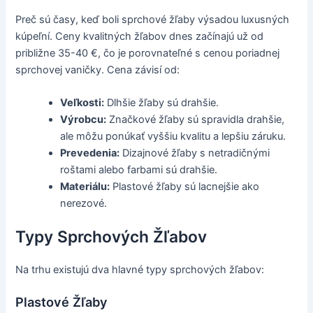
Preč sú časy, keď boli sprchové žľaby výsadou luxusných
kúpeľní. Ceny kvalitných žľabov dnes začínajú už od
približne 35-40 €, čo je porovnateľné s cenou poriadnej
sprchovej vaničky. Cena závisí od:
Veľkosti:
Dlhšie žľaby sú drahšie.
Výrobcu:
Značkové žľaby sú spravidla drahšie,
ale môžu ponúkať vyššiu kvalitu a lepšiu záruku.
Prevedenia:
Dizajnové žľaby s netradičnými
roštami alebo farbami sú drahšie.
Materiálu:
Plastové žľaby sú lacnejšie ako
nerezové.
Typy Sprchových Žľabov
Na trhu existujú dva hlavné typy sprchových žľabov:
Plastové Žľaby