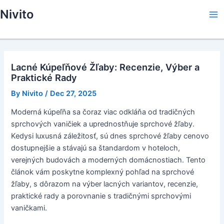
Skip
Nivito
to
Ma
content
Me
Lacné Kúpeľňové Žľaby: Recenzie, Výber a
Praktické Rady
By
Nivito
/
Dec 27, 2025
Moderná kúpeľňa sa čoraz viac odkláňa od tradičných
sprchových vaničiek a uprednostňuje sprchové žľaby.
Kedysi luxusná záležitosť, sú dnes sprchové žľaby cenovo
dostupnejšie a stávajú sa štandardom v hoteloch,
verejných budovách a moderných domácnostiach. Tento
článok vám poskytne komplexný pohľad na sprchové
žľaby, s dôrazom na výber lacných variantov, recenzie,
praktické rady a porovnanie s tradičnými sprchovými
vaničkami.