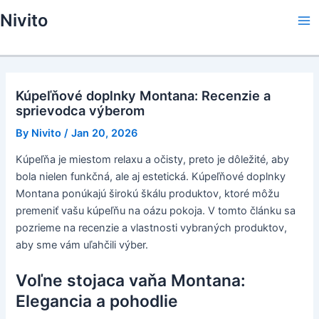
Skip
Nivito
to
Ma
content
Me
Kúpeľňové doplnky Montana: Recenzie a
sprievodca výberom
By
Nivito
/
Jan 20, 2026
Kúpeľňa je miestom relaxu a očisty, preto je dôležité, aby
bola nielen funkčná, ale aj estetická. Kúpeľňové doplnky
Montana ponúkajú širokú škálu produktov, ktoré môžu
premeniť vašu kúpeľňu na oázu pokoja. V tomto článku sa
pozrieme na recenzie a vlastnosti vybraných produktov,
aby sme vám uľahčili výber.
Voľne stojaca vaňa Montana:
Elegancia a pohodlie