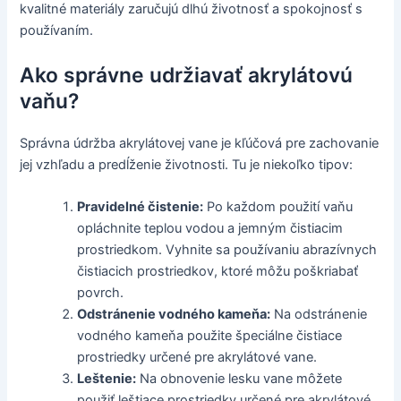
kvalitné materiály zaručujú dlhú životnosť a spokojnosť s
používaním.
Ako správne udržiavať akrylátovú
vaňu?
Správna údržba akrylátovej vane je kľúčová pre zachovanie
jej vzhľadu a predĺženie životnosti. Tu je niekoľko tipov:
Pravidelné čistenie:
Po každom použití vaňu
opláchnite teplou vodou a jemným čistiacim
prostriedkom. Vyhnite sa používaniu abrazívnych
čistiacich prostriedkov, ktoré môžu poškriabať
povrch.
Odstránenie vodného kameňa:
Na odstránenie
vodného kameňa použite špeciálne čistiace
prostriedky určené pre akrylátové vane.
Leštenie:
Na obnovenie lesku vane môžete
použiť leštiace prostriedky určené pre akrylátové