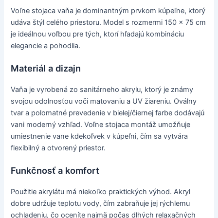
Voľne stojaca vaňa je dominantným prvkom kúpeľne, ktorý
udáva štýl celého priestoru. Model s rozmermi 150 x 75 cm
je ideálnou voľbou pre tých, ktorí hľadajú kombináciu
elegancie a pohodlia.
Materiál a dizajn
Vaňa je vyrobená zo sanitárneho akrylu, ktorý je známy
svojou odolnosťou voči matovaniu a UV žiareniu. Oválny
tvar a polomatné prevedenie v bielej/čiernej farbe dodávajú
vani moderný vzhľad. Voľne stojaca montáž umožňuje
umiestnenie vane kdekoľvek v kúpeľni, čím sa vytvára
flexibilný a otvorený priestor.
Funkčnosť a komfort
Použitie akrylátu má niekoľko praktických výhod. Akryl
dobre udržuje teplotu vody, čím zabraňuje jej rýchlemu
ochladeniu, čo oceníte najmä počas dlhých relaxačných