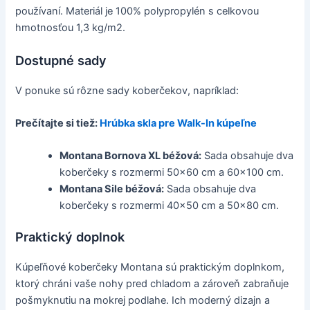
používaní. Materiál je 100% polypropylén s celkovou
hmotnosťou 1,3 kg/m2.
Dostupné sady
V ponuke sú rôzne sady koberčekov, napríklad:
Prečítajte si tiež:
Hrúbka skla pre Walk-In kúpeľne
Montana Bornova XL béžová:
Sada obsahuje dva
koberčeky s rozmermi 50x60 cm a 60x100 cm.
Montana Sile béžová:
Sada obsahuje dva
koberčeky s rozmermi 40x50 cm a 50x80 cm.
Praktický doplnok
Kúpeľňové koberčeky Montana sú praktickým doplnkom,
ktorý chráni vaše nohy pred chladom a zároveň zabraňuje
pošmyknutiu na mokrej podlahe. Ich moderný dizajn a