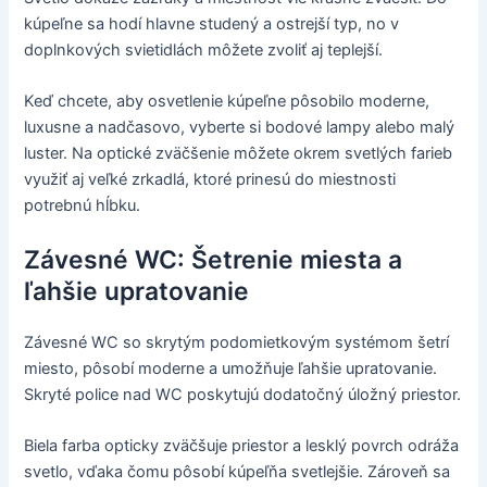
kúpeľne sa hodí hlavne studený a ostrejší typ, no v
doplnkových svietidlách môžete zvoliť aj teplejší.
Keď chcete, aby osvetlenie kúpeľne pôsobilo moderne,
luxusne a nadčasovo, vyberte si bodové lampy alebo malý
luster. Na optické zväčšenie môžete okrem svetlých farieb
využiť aj veľké zrkadlá, ktoré prinesú do miestnosti
potrebnú hĺbku.
Závesné WC: Šetrenie miesta a
ľahšie upratovanie
Závesné WC so skrytým podomietkovým systémom šetrí
miesto, pôsobí moderne a umožňuje ľahšie upratovanie.
Skryté police nad WC poskytujú dodatočný úložný priestor.
Biela farba opticky zväčšuje priestor a lesklý povrch odráža
svetlo, vďaka čomu pôsobí kúpeľňa svetlejšie. Zároveň sa