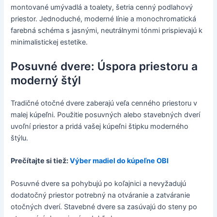
montované umývadlá a toalety, šetria cenný podlahový
priestor. Jednoduché, moderné línie a monochromatická
farebná schéma s jasnými, neutrálnymi tónmi prispievajú k
minimalistickej estetike.
Posuvné dvere: Úspora priestoru a
moderný štýl
Tradičné otočné dvere zaberajú veľa cenného priestoru v
malej kúpeľni. Použitie posuvných alebo stavebných dverí
uvoľní priestor a pridá vašej kúpeľni štipku moderného
štýlu.
Prečítajte si tiež:
Výber madiel do kúpeľne OBI
Posuvné dvere sa pohybujú po koľajnici a nevyžadujú
dodatočný priestor potrebný na otváranie a zatváranie
otočných dverí. Stavebné dvere sa zasúvajú do steny po