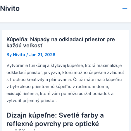
Skip
Nivito
to
Ma
content
Me
Kúpeľňa: Nápady na odkladací priestor pre
každú veľkosť
By
Nivito
/
Jan 21, 2026
Vytvorenie funkčnej a štýlovej kúpeľne, ktorá maximalizuje
odkladací priestor, je výzva, ktorú možno úspešne zvládnuť
s trochou kreativity a plánovania. Či už máte malú kúpeľňu
v byte alebo priestrannú kúpeľňu v rodinnom dome,
existujú riešenia, ktoré vám pomôžu udržať poriadok a
vytvoriť príjemný priestor.
Dizajn kúpeľne: Svetlé farby a
reflexné povrchy pre optické