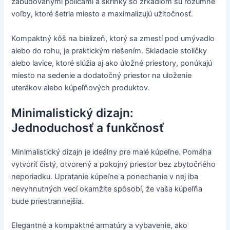
zabudovanými policami a skrinky so zrkadlom sú rozumné
voľby, ktoré šetria miesto a maximalizujú užitočnosť.
Kompaktný kôš na bielizeň, ktorý sa zmestí pod umývadlo
alebo do rohu, je praktickým riešením. Skladacie stoličky
alebo lavice, ktoré slúžia aj ako úložné priestory, ponúkajú
miesto na sedenie a dodatočný priestor na uloženie
uterákov alebo kúpeľňových produktov.
Minimalistický dizajn:
Jednoduchosť a funkčnosť
Minimalistický dizajn je ideálny pre malé kúpeľne. Pomáha
vytvoriť čistý, otvorený a pokojný priestor bez zbytočného
neporiadku. Upratanie kúpeľne a ponechanie v nej iba
nevyhnutných vecí okamžite spôsobí, že vaša kúpeľňa
bude priestrannejšia.
Elegantné a kompaktné armatúry a vybavenie, ako