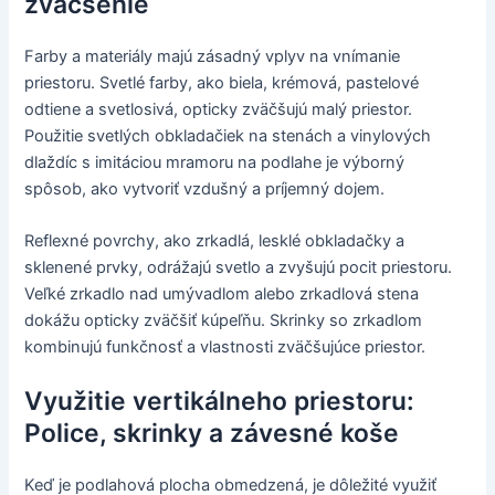
zväčšenie
Farby a materiály majú zásadný vplyv na vnímanie
priestoru. Svetlé farby, ako biela, krémová, pastelové
odtiene a svetlosivá, opticky zväčšujú malý priestor.
Použitie svetlých obkladačiek na stenách a vinylových
dlaždíc s imitáciou mramoru na podlahe je výborný
spôsob, ako vytvoriť vzdušný a príjemný dojem.
Reflexné povrchy, ako zrkadlá, lesklé obkladačky a
sklenené prvky, odrážajú svetlo a zvyšujú pocit priestoru.
Veľké zrkadlo nad umývadlom alebo zrkadlová stena
dokážu opticky zväčšiť kúpeľňu. Skrinky so zrkadlom
kombinujú funkčnosť a vlastnosti zväčšujúce priestor.
Využitie vertikálneho priestoru:
Police, skrinky a závesné koše
Keď je podlahová plocha obmedzená, je dôležité využiť