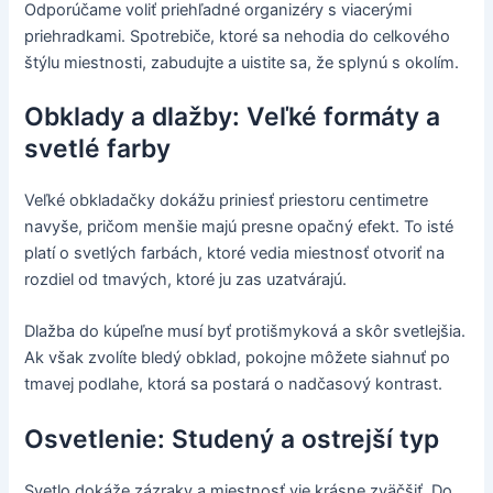
Odporúčame voliť priehľadné organizéry s viacerými
priehradkami. Spotrebiče, ktoré sa nehodia do celkového
štýlu miestnosti, zabudujte a uistite sa, že splynú s okolím.
Obklady a dlažby: Veľké formáty a
svetlé farby
Veľké obkladačky dokážu priniesť priestoru centimetre
navyše, pričom menšie majú presne opačný efekt. To isté
platí o svetlých farbách, ktoré vedia miestnosť otvoriť na
rozdiel od tmavých, ktoré ju zas uzatvárajú.
Dlažba do kúpeľne musí byť protišmyková a skôr svetlejšia.
Ak však zvolíte bledý obklad, pokojne môžete siahnuť po
tmavej podlahe, ktorá sa postará o nadčasový kontrast.
Osvetlenie: Studený a ostrejší typ
Svetlo dokáže zázraky a miestnosť vie krásne zväčšiť. Do