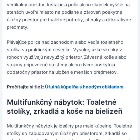
vertikálny priestor. Inštalácia políc alebo skriniek vyššie na
stenách uvoľní miesto na podlahe a zároveň poskytne
úložný priestor pre toaletné potreby, uteráky a dekoratívne
predmety.
Plávajúce police nad záchodom alebo vedľa toaletného
stolíka sú praktickým riešením. Vysoké, úzke skrinky v
rohoch využívajú nevyužitý priestor. Závesné koše alebo
stojany pripevnené na steny alebo dvere poskytujú
dodatočný priestor na uloženie menších predmetov.
Prečítajte si tiež:
Útulná kúpeľňa s hnedým obkladom
Multifunkčný nábytok: Toaletné
stolíky, zrkadlá a koše na bielizeň
Multifunkčný nábytok je ideálny pre malé kúpeľne. Toaletné
stolíky so zabudovaným úložným priestorom, zrkadlá so