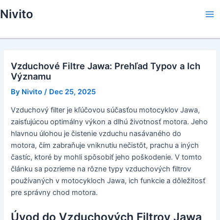
Skip
Nivito
to
Ma
content
Me
Vzduchové Filtre Jawa: Prehľad Typov a Ich
Významu
By
Nivito
/
Dec 25, 2025
Vzduchový filter je kľúčovou súčasťou motocyklov Jawa,
zaisťujúcou optimálny výkon a dlhú životnosť motora. Jeho
hlavnou úlohou je čistenie vzduchu nasávaného do
motora, čím zabraňuje vniknutiu nečistôt, prachu a iných
častíc, ktoré by mohli spôsobiť jeho poškodenie. V tomto
článku sa pozrieme na rôzne typy vzduchových filtrov
používaných v motocykloch Jawa, ich funkcie a dôležitosť
pre správny chod motora.
Úvod do Vzduchových Filtrov Jawa