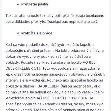
Pretretie pásky
Tekutú fóliu naneste tak, aby boli textilné okraje tesniaceho
pásu dôkladne prekryté. Tesniaci pás nepretierajte celý.
krok: Ďalšie práce
Keď sa vám podarilo dokončiť hydroizoláciu kúpeľne,
pokračujte s ďalšími prácami. Na takto pripravený a hlavne
dokonale vyrovnaný podklad začnite lepiť dlažbu a
obklady. Použite napríklad štandardné lepidlo AG 655
OBJEKTKLEBER C1T. Toto vodoodolné a mrazuvzdorné
lepidlo sa hodí na lepenie nasiakavých obkladov a dlažieb v
interiéri, ale aj v exteriéri. Rovnako ako špeciálne lepidlo na
obklady a dlažbu - BAUKLEBER. Ďalšou možnosťou, ako
čo najkvalitnejšie nalepiť obklady a dlažbu vo vašej kúpeľni,
je flexibilné lepidlo AG 650 FLEX S1 FLEXKLEBER. Je
špeciálne vyvinuté na keramickú dlažbu, dosky, mozaiky a
prírodný kameň. Môžete ním lepiť obklady stien aj podlahy