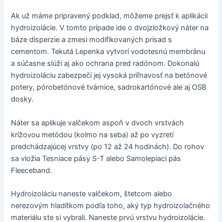
Ak už máme pripravený podklad, môžeme prejsť k aplikácii
hydroizolácie. V tomto prípade ide o dvojzložkový náter na
báze disperzie a zmesi modifikovaných prísad s
cementom. Tekutá Lepenka vytvorí vodotesnú membránu
a súčasne slúži aj ako ochrana pred radónom. Dokonalú
hydroizoláciu zabezpečí jej vysoká priľnavosť na betónové
potery, pórobetónové tvárnice, sadrokartónové ale aj OSB
dosky.
Náter sa aplikuje valčekom aspoň v dvoch vrstvách
krížovou metódou (kolmo na seba) až po vyzretí
predchádzajúcej vrstvy (po 12 až 24 hodinách). Do rohov
sa vložia Tesniace pásy S-T alebo Samolepiaci pás
Fleeceband.
Hydroizoláciu naneste valčekom, štetcom alebo
nerezovým hladítkom podľa toho, aký typ hydroizolačného
materiálu ste si vybrali. Naneste prvú vrstvu hydroizolácie.