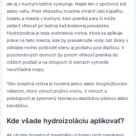
ale aj v kuchyni bežne vyskytuje. Nejde len o sprchový kút
alebo vaňu. Pred vlhkosťou musíme chrániť celú kúpeľňu,
toaletu a miesta v kuchyni, kam preniká para či môže
zatiecť vlhkosť pri bežnej každodennej prevádzke.
Hydroizolácia je teda vodotesná vrstva, ktorá sa aplikuje
práve na tieto miesta, kde by presiaknutie vody cez škáry v
obklade mohlo poškodiť stenu aj podlahu pod dlažbou. V
poschodových domoch by potom vlhkosť prenikla do
nižších podlaží a na stropoch či stenách vytvorila
nevzhľadné mapy.
Táto izolačná vrstva je tvorená jedno alebo dvojzložkovým
náterom, ktorý vytvorí pružnú vrstvu. V rohoch a
prestupoch je spevnený tesniacou elastickou páskou alebo
bandážou.
Kde všade hydroizoláciu aplikovať?
Ak chcete dosiahnuť maximálnu ochranu proti prenikaniu