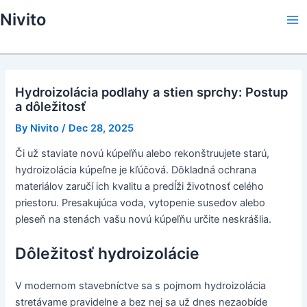
Skip
Nivito
to
Ma
content
Me
Hydroizolácia podlahy a stien sprchy: Postup
a dôležitosť
By
Nivito
/
Dec 28, 2025
Či už staviate novú kúpeľňu alebo rekonštruujete starú,
hydroizolácia kúpeľne je kľúčová. Dôkladná ochrana
materiálov zaručí ich kvalitu a predĺži životnosť celého
priestoru. Presakujúca voda, vytopenie susedov alebo
pleseň na stenách vašu novú kúpeľňu určite neskrášlia.
Dôležitosť hydroizolácie
V modernom stavebníctve sa s pojmom hydroizolácia
stretávame pravidelne a bez nej sa už dnes nezaobíde