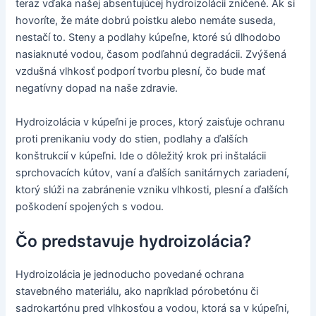
teraz vďaka našej absentujúcej hydroizolácii zničené. Ak si
hovoríte, že máte dobrú poistku alebo nemáte suseda,
nestačí to. Steny a podlahy kúpeľne, ktoré sú dlhodobo
nasiaknuté vodou, časom podľahnú degradácii. Zvýšená
vzdušná vlhkosť podporí tvorbu plesní, čo bude mať
negatívny dopad na naše zdravie.
Hydroizolácia v kúpeľni je proces, ktorý zaisťuje ochranu
proti prenikaniu vody do stien, podlahy a ďalších
konštrukcií v kúpeľni. Ide o dôležitý krok pri inštalácii
sprchovacích kútov, vaní a ďalších sanitárnych zariadení,
ktorý slúži na zabránenie vzniku vlhkosti, plesní a ďalších
poškodení spojených s vodou.
Čo predstavuje hydroizolácia?
Hydroizolácia je jednoducho povedané ochrana
stavebného materiálu, ako napríklad pórobetónu či
sadrokartónu pred vlhkosťou a vodou, ktorá sa v kúpeľni,