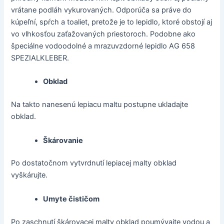
vrátane podláh vykurovaných. Odporúča sa práve do
kúpeľní, spŕch a toaliet, pretože je to lepidlo, ktoré obstojí aj
vo vlhkosťou zaťažovaných priestoroch. Podobne ako
špeciálne vodoodolné a mrazuvzdorné lepidlo AG 658
SPEZIALKLEBER.
Obklad
Na takto nanesenú lepiacu maltu postupne ukladajte
obklad.
Škárovanie
Po dostatočnom vytvrdnutí lepiacej malty obklad
vyškárujte.
Umyte čističom
Po zaschnutí škárovacej malty obklad poumývajte vodou a