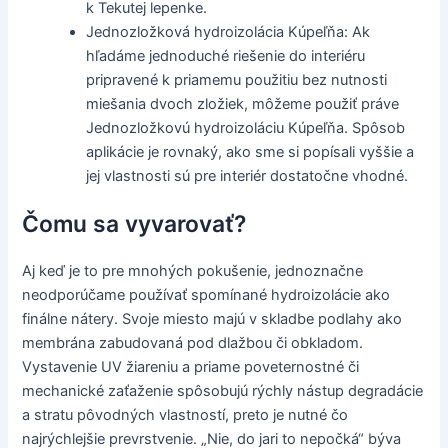
k Tekutej lepenke.
Jednozložková hydroizolácia Kúpeľňa: Ak
hľadáme jednoduché riešenie do interiéru
pripravené k priamemu použitiu bez nutnosti
miešania dvoch zložiek, môžeme použiť práve
Jednozložkovú hydroizoláciu Kúpeľňa. Spôsob
aplikácie je rovnaký, ako sme si popísali vyššie a
jej vlastnosti sú pre interiér dostatočne vhodné.
Čomu sa vyvarovať?
Aj keď je to pre mnohých pokušenie, jednoznačne
neodporúčame používať spomínané hydroizolácie ako
finálne nátery. Svoje miesto majú v skladbe podlahy ako
membrána zabudovaná pod dlažbou či obkladom.
Vystavenie UV žiareniu a priame poveternostné či
mechanické zaťaženie spôsobujú rýchly nástup degradácie
a stratu pôvodných vlastností, preto je nutné čo
najrýchlejšie prevrstvenie. „Nie, do jari to nepočká“ býva