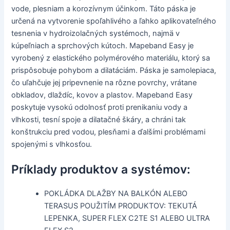
vode, plesniam a korozívnym účinkom. Táto páska je
určená na vytvorenie spoľahlivého a ľahko aplikovateľného
tesnenia v hydroizolačných systémoch, najmä v
kúpeľniach a sprchových kútoch. Mapeband Easy je
vyrobený z elastického polymérového materiálu, ktorý sa
prispôsobuje pohybom a dilatáciám. Páska je samolepiaca,
čo uľahčuje jej pripevnenie na rôzne povrchy, vrátane
obkladov, dlaždíc, kovov a plastov. Mapeband Easy
poskytuje vysokú odolnosť proti prenikaniu vody a
vlhkosti, tesní spoje a dilatačné škáry, a chráni tak
konštrukciu pred vodou, plesňami a ďalšími problémami
spojenými s vlhkosťou.
Príklady produktov a systémov:
POKLÁDKA DLAŽBY NA BALKÓN ALEBO
TERASUS POUŽITÍM PRODUKTOV: TEKUTÁ
LEPENKA, SUPER FLEX C2TE S1 ALEBO ULTRA