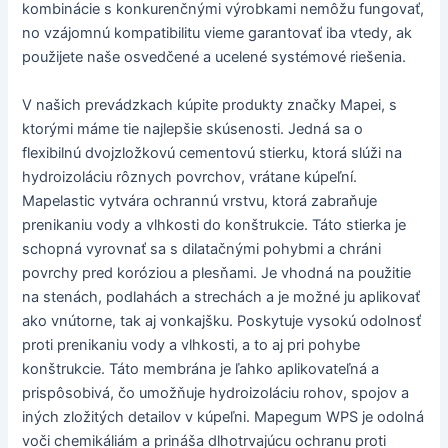
kombinácie s konkurenčnými výrobkami nemôžu fungovať,
no vzájomnú kompatibilitu vieme garantovať iba vtedy, ak
použijete naše osvedčené a ucelené systémové riešenia.
V našich prevádzkach kúpite produkty značky Mapei, s
ktorými máme tie najlepšie skúsenosti. Jedná sa o
flexibilnú dvojzložkovú cementovú stierku, ktorá slúži na
hydroizoláciu rôznych povrchov, vrátane kúpeľní.
Mapelastic vytvára ochrannú vrstvu, ktorá zabraňuje
prenikaniu vody a vlhkosti do konštrukcie. Táto stierka je
schopná vyrovnať sa s dilatačnými pohybmi a chráni
povrchy pred koróziou a plesňami. Je vhodná na použitie
na stenách, podlahách a strechách a je možné ju aplikovať
ako vnútorne, tak aj vonkajšku. Poskytuje vysokú odolnosť
proti prenikaniu vody a vlhkosti, a to aj pri pohybe
konštrukcie. Táto membrána je ľahko aplikovateľná a
prispôsobivá, čo umožňuje hydroizoláciu rohov, spojov a
iných zložitých detailov v kúpeľni. Mapegum WPS je odolná
voči chemikáliám a prináša dlhotrvajúcu ochranu proti