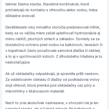
takmer žiadna stavba. Stavebné konštrukcie, ktoré
prichádzajú do kontaktu s vlhkosťou alebo vodou, treba
dôkladne izolovať.
Deväťdesiate roky minulého storočia predstavovali míľnik,
kedy sa vo väčšej miere začali uplatňovať hydroizolácie aj
mimo nádrží, plochých striech a základov. Dovtedy sa za
dostatočnú ochranu pred vodou na balkónoch, terasách či
v kúpeľniach často považovala samotná dlažba či obklad,
a to aj v sprchovacích kútoch. Z dlhodobého hľadiska je to
nedostačujúce.
Ak už obkladačky odpadávajú, je spravidla príliš neskoro.
Za oddeľovaním obkladu či dlažby od podkladovej vrstvy
stojí vlhkosť, ktorá preniká pod obkladačky cez póry a
mikrotrhliny v škárovacom materiáli.
Nech to znie akokoľvek nadnesene, v ohrození nie je len
samotná stavba, ale aj ľudské zdravie. Pri balkónoch a