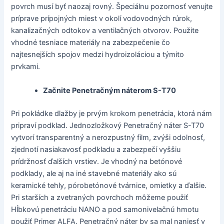
povrch musí byť naozaj rovný. Špeciálnu pozornosť venujte
príprave prípojných miest v okolí vodovodných rúrok,
kanalizačných odtokov a ventilačných otvorov. Použite
vhodné tesniace materiály na zabezpečenie čo
najtesnejších spojov medzi hydroizoláciou a týmito
prvkami.
Začnite Penetračným náterom S-T70
Pri pokládke dlažby je prvým krokom penetrácia, ktorá nám
pripraví podklad. Jednozložkový Penetračný náter S-T70
vytvorí transparentný a nerozpustný film, zvýši odolnosť,
zjednotí nasiakavosť podkladu a zabezpečí vyššiu
prídržnosť ďalších vrstiev. Je vhodný na betónové
podklady, ale aj na iné stavebné materiály ako sú
keramické tehly, pórobetónové tvárnice, omietky a ďalšie.
Pri starších a zvetraných povrchoch môžeme použiť
Hĺbkovú penetráciu NANO a pod samonivelačnú hmotu
použiť Primer ALFA. Penetračný náter by sa mal naniesť v