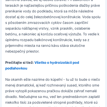
terasách je najčastejšou príčinou poškodenia dlažby práve
prenikanie vody do podkladu, ktorá sa môže následne
dostať aj do celej železobetónovej konštrukcie. Voda spolu
s pôsobením zmrazovacích cyklov časom zapríčiní
separáciu nášľapnej vrstvy, vznik prasklín, oslabenie
betónu, a nakoniec aj koróziu oceľovej výstuže. To vedie k
úplnému rozpadu balkónovej konštrukcie, kedy sa z
príjemného miesta na rannú kávu stáva skutočne
nebezpečný priestor.
Prečítajte si tiež:
Všetko o hydroizolácii pod
podlahovkou
Na okamih ešte nazrime do kúpeľní - tu už to bude o niečo
menej dramatické, aj keď rozhnevaný sused, ktorého sme
práve vytopili pokazenou pračkou dokáže zahrať nemalé
divadlo. Nečudujme sa mu, veď len prednedávnom zaplatil
niekoľko tisíc za podsvietené stropné podhľady, ktoré sú