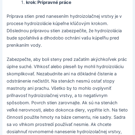
krok: Prípravné práce
Príprava stien pred nanesením hydroizolačnej vrstvy je v
procese hydroizolácie kúpeľne kľúčovým krokom.
Dôslednou prípravou stien zabezpečíte, že hydroizolácia
bude spoľahlivá a dlhodobo ochráni vašu kúpeľňu pred
prenikaním vody.
Zabezpečte, aby boli steny pred začatím akýchkoľvek prác
úplne suché. Vlhkosť alebo pleseň by mohli hydroizoláciu
skomplikovať. Nezabudnite ani na dôkladné čistenie a
odstránenie nečistôt. Na stenách nesmú ostať stopy
mastnoty ani prachu. Všetko by to mohlo ovplyvniť
priľnavosť hydroizolačnej vrstvy, a to negatívnym
spôsobom. Povrch stien zarovnajte. Ak sú na stenách
veľké nerovnosti, alebo dokonca diery, vyplňte ich. Na tieto
činnosti použite hmoty na báze cementu, nie sadry. Sadra
sa vo vlhkom prostredí používať nesmie. Ak chcete
dosiahnuť rovnomerné nanesenie hydroizolačnej vrstvy,