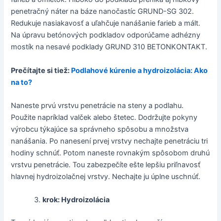
penetračný náter na báze nanočastíc GRUND-SG 302.
Redukuje nasiakavosť a uľahčuje nanášanie farieb a mált.
Na úpravu betónových podkladov odporúčame adhézny
mostík na nesavé podklady GRUND 310 BETONKONTAKT.
Prečítajte si tiež:
Podlahové kúrenie a hydroizolácia: Ako
na to?
Naneste prvú vrstvu penetrácie na steny a podlahu.
Použite napríklad valček alebo štetec. Dodržujte pokyny
výrobcu týkajúce sa správneho spôsobu a množstva
nanášania. Po nanesení prvej vrstvy nechajte penetráciu tri
hodiny schnúť. Potom naneste rovnakým spôsobom druhú
vrstvu penetrácie. Tou zabezpečíte ešte lepšiu priľnavosť
hlavnej hydroizolačnej vrstvy. Nechajte ju úplne uschnúť.
krok: Hydroizolácia