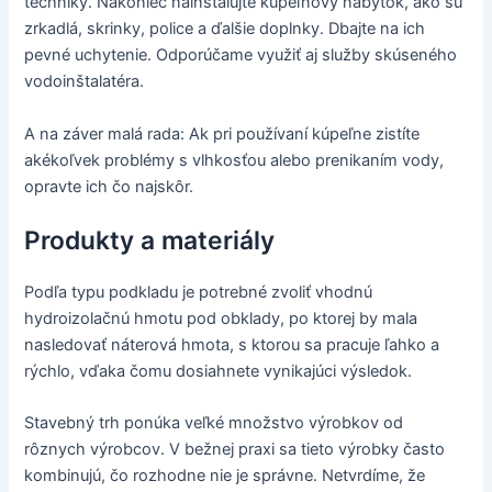
techniky. Nakoniec nainštalujte kúpeľňový nábytok, ako sú
zrkadlá, skrinky, police a ďalšie doplnky. Dbajte na ich
pevné uchytenie. Odporúčame využiť aj služby skúseného
vodoinštalatéra.
A na záver malá rada: Ak pri používaní kúpeľne zistíte
akékoľvek problémy s vlhkosťou alebo prenikaním vody,
opravte ich čo najskôr.
Produkty a materiály
Podľa typu podkladu je potrebné zvoliť vhodnú
hydroizolačnú hmotu pod obklady, po ktorej by mala
nasledovať náterová hmota, s ktorou sa pracuje ľahko a
rýchlo, vďaka čomu dosiahnete vynikajúci výsledok.
Stavebný trh ponúka veľké množstvo výrobkov od
rôznych výrobcov. V bežnej praxi sa tieto výrobky často
kombinujú, čo rozhodne nie je správne. Netvrdíme, že