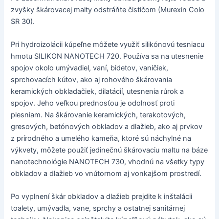
zvyšky škárovacej malty odstráňte čističom (Murexin Colo
SR 30).
Pri hydroizolácii kúpeľne môžete využiť silikónovú tesniacu
hmotu SILIKON NANOTECH 720. Používa sa na utesnenie
spojov okolo umývadiel, vaní, bidetov, vaničiek,
sprchovacích kútov, ako aj rohového škárovania
keramických obkladačiek, dilatácií, utesnenia rúrok a
spojov. Jeho veľkou prednosťou je odolnosť proti
plesniam. Na škárovanie keramických, terakotových,
gresových, betónových obkladov a dlažieb, ako aj prvkov
z prírodného a umelého kameňa, ktoré sú náchylné na
výkvety, môžete použiť jedinečnú škárovaciu maltu na báze
nanotechnológie NANOTECH 730, vhodnú na všetky typy
obkladov a dlažieb vo vnútornom aj vonkajšom prostredí.
Po vyplnení škár obkladov a dlažieb prejdite k inštalácii
toalety, umývadla, vane, sprchy a ostatnej sanitárnej