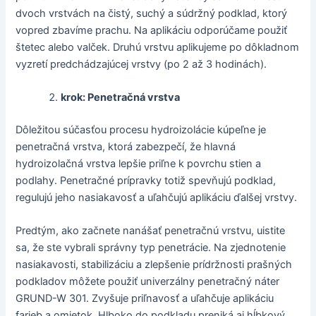
dvoch vrstvách na čistý, suchý a súdržný podklad, ktorý
vopred zbavíme prachu. Na aplikáciu odporúčame použiť
štetec alebo valček. Druhú vrstvu aplikujeme po dôkladnom
vyzretí predchádzajúcej vrstvy (po 2 až 3 hodinách).
krok: Penetračná vrstva
Dôležitou súčasťou procesu hydroizolácie kúpeľne je
penetračná vrstva, ktorá zabezpečí, že hlavná
hydroizolačná vrstva lepšie priľne k povrchu stien a
podlahy. Penetračné prípravky totiž spevňujú podklad,
regulujú jeho nasiakavosť a uľahčujú aplikáciu ďalšej vrstvy.
Predtým, ako začnete nanášať penetračnú vrstvu, uistite
sa, že ste vybrali správny typ penetrácie. Na zjednotenie
nasiakavosti, stabilizáciu a zlepšenie prídržnosti prašných
podkladov môžete použiť univerzálny penetračný náter
GRUND-W 301. Zvyšuje priľnavosť a uľahčuje aplikáciu
farieb a omietok. Hlboko do podkladu preniká aj hĺbkový