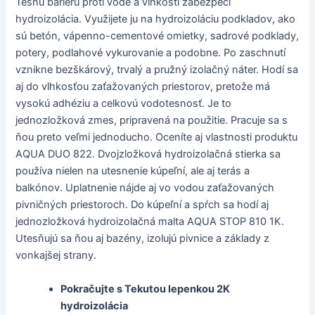
Tesnú bariéru proti vode a vlhkosti zabezpečí
hydroizolácia. Využijete ju na hydroizoláciu podkladov, ako
sú betón, vápenno-cementové omietky, sadrové podklady,
potery, podlahové vykurovanie a podobne. Po zaschnutí
vznikne bezškárový, trvalý a pružný izolačný náter. Hodí sa
aj do vlhkosťou zaťažovaných priestorov, pretože má
vysokú adhéziu a celkovú vodotesnosť. Je to
jednozložková zmes, pripravená na použitie. Pracuje sa s
ňou preto veľmi jednoducho. Oceníte aj vlastnosti produktu
AQUA DUO 822. Dvojzložková hydroizolačná stierka sa
používa nielen na utesnenie kúpeľní, ale aj terás a
balkónov. Uplatnenie nájde aj vo vodou zaťažovaných
pivničných priestoroch. Do kúpeľní a spŕch sa hodí aj
jednozložková hydroizolačná malta AQUA STOP 810 1K.
Utesňujú sa ňou aj bazény, izolujú pivnice a základy z
vonkajšej strany.
Pokračujte s Tekutou lepenkou 2K
hydroizolácia