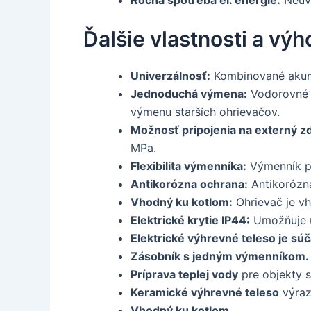
Ročná spotreba el. energie:
Neuv
Ďalšie vlastnosti a vý
Univerzálnosť:
Kombinované akumu
Jednoduchá výmena:
Vodorovné r
výmenu starších ohrievačov.
Možnosť pripojenia na externý zd
MPa.
Flexibilita výmenníka:
Výmenník pr
Antikorózna ochrana:
Antikorózna
Vhodný ku kotlom:
Ohrievač je vh
Elektrické krytie IP44:
Umožňuje u
Elektrické výhrevné teleso je sú
Zásobník s jedným výmenníkom.
Príprava teplej vody
pre objekty s
Keramické výhrevné teleso
výraz
Vhodný ku kotlom.