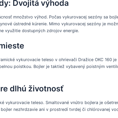
y: Dvojitá výhoda
nosť množstvo výhod. Počas vykurovacej sezóny sa bojler
plynové ústredné kúrenie. Mimo vykurovacej sezóny je možn
ne využitie dostupných zdrojov energie.
mieste
ramické vykurovacie teleso v ohrievači Dražice OKC 160 je
lnou poistkou. Bojler je taktiež vybavený poistným ventil
re dlhú životnosť
ké vykurovacie teleso. Smaltované vnútro bojlera je ošetr
 bojler nezhrdzavie ani v prostredí tvrdej či chlórovanej vo