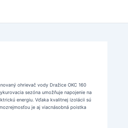
inovaný ohrievač vody Dražice OKC 160
 Vykurovacia sezóna umožňuje napojenie na
rickú energiu. Vďaka kvalitnej izolácii sú
amozrejmosťou je aj viacnásobná poistka