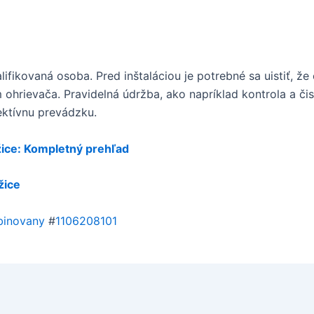
ifikovaná osoba. Pred inštaláciou je potrebné sa uistiť, že
rievača. Pravidelná údržba, ako napríklad kontrola a čist
ektívnu prevádzku.
ice: Kompletný prehľad
žice
inovany
#
1106208101