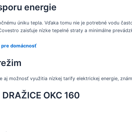
sporu energie
točnému úniku tepla. Vďaka tomu nie je potrebné vodu často
 Covestro zaisťuje nízke tepelné straty a minimálne prevád
ce pre domácnosť
režim
aj možnosť využitia nízkej tarify elektrickej energie, znám
ie DRAŽICE OKC 160