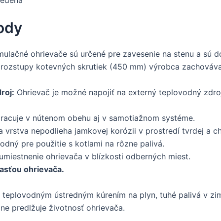
edená
hody
lačné ohrievače sú určené pre zavesenie na stenu a sú do
ozstupy kotevných skrutiek (450 mm) výrobca zachováva p
roj:
Ohrievač je možné napojiť na externý teplovodný zdro
acuje v nútenom obehu aj v samotiažnom systéme.
 vrstva nepodlieha jamkovej korózii v prostredí tvrdej a c
odný pre použitie s kotlami na rôzne palivá.
miestnenie ohrievača v blízkosti odberných miest.
časťou ohrievača.
 teplovodným ústredným kúrením na plyn, tuhé palivá v z
ne predlžuje životnosť ohrievača.