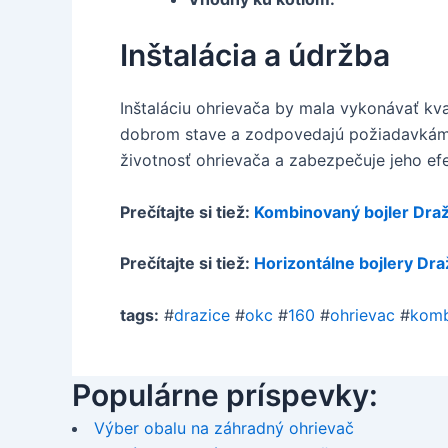
Inštalácia a údržba
Inštaláciu ohrievača by mala vykonávať kval
dobrom stave a zodpovedajú požiadavkám oh
životnosť ohrievača a zabezpečuje jeho ef
Prečítajte si tiež:
Kombinovaný bojler Draž
Prečítajte si tiež:
Horizontálne bojlery Dra
tags:
#
drazice
#
okc
#
160
#
ohrievac
#
komb
Populárne príspevky:
Výber obalu na záhradný ohrievač