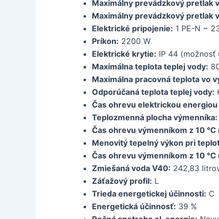
Maximálny prevádzkový pretlak 
Maximálny prevádzkový pretlak 
Elektrické pripojenie:
1 PE-N ~ 2
Príkon:
2200 W
Elektrické krytie:
IP 44 (možnosť u
Maximálna teplota teplej vody:
80
Maximálna pracovná teplota vo 
Odporúčaná teplota teplej vody:
Čas ohrevu elektrickou energiou 
Teplozmenná plocha výmenníka:
Čas ohrevu výmenníkom z 10 °C n
Menovitý tepelný výkon pri teplo
Čas ohrevu výmenníkom z 10 °C n
Zmiešaná voda V40:
242,83 litro
Záťažový profil:
L
Trieda energetickej účinnosti:
C
Energetická účinnosť:
39 %