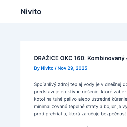
Skip
Nivito
to
content
DRAŽICE OKC 160: Kombinovaný 
By
Nivito
/
Nov 29, 2025
Spoľahlivý zdroj teplej vody je v dnešne
predstavuje efektívne riešenie, ktoré za
kotol na tuhé palivo alebo ústredné kúrenie
minimalizované tepelné straty a bojler je
proti prehriatiu, ktorá zaručuje bezpečnos