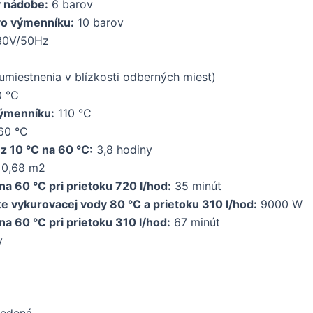
v nádobe:
6 barov
vo výmenníku:
10 barov
30V/50Hz
miestnenia v blízkosti odberných miest)
 °C
výmenníku:
110 °C
60 °C
z 10 °C na 60 °C:
3,8 hodiny
0,68 m2
a 60 °C pri prietoku 720 l/hod:
35 minút
te vykurovacej vody 80 °C a prietoku 310 l/hod:
9000 W
a 60 °C pri prietoku 310 l/hod:
67 minút
v