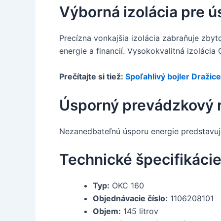
Výborná izolácia pre ú
Precízna vonkajšia izolácia zabraňuje zby
energie a financií. Vysokokvalitná izolácia
Prečítajte si tiež:
Spoľahlivý bojler Draži
Úsporný prevádzkový 
Nezanedbateľnú úsporu energie predstavuje 
Technické špecifikác
Typ:
OKC 160
Objednávacie číslo:
1106208101
Objem:
145 litrov