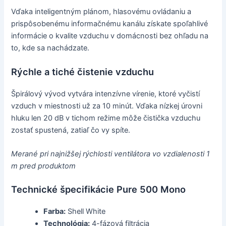
Vďaka inteligentným plánom, hlasovému ovládaniu a
prispôsobenému informačnému kanálu získate spoľahlivé
informácie o kvalite vzduchu v domácnosti bez ohľadu na
to, kde sa nachádzate.
Rýchle a tiché čistenie vzduchu
Špirálový vývod vytvára intenzívne vírenie, ktoré vyčistí
vzduch v miestnosti už za 10 minút. Vďaka nízkej úrovni
hluku len 20 dB v tichom režime môže čistička vzduchu
zostať spustená, zatiaľ čo vy spíte.
Merané pri najnižšej rýchlosti ventilátora vo vzdialenosti 1
m pred produktom
Technické špecifikácie Pure 500 Mono
Farba:
Shell White
Technológia:
4-fázová filtrácia