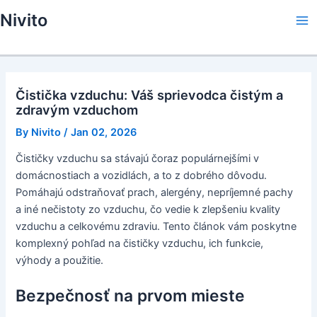
Skip
Nivito
to
Ma
content
Me
Čistička vzduchu: Váš sprievodca čistým a
zdravým vzduchom
By
Nivito
/
Jan 02, 2026
Čističky vzduchu sa stávajú čoraz populárnejšími v
domácnostiach a vozidlách, a to z dobrého dôvodu.
Pomáhajú odstraňovať prach, alergény, nepríjemné pachy
a iné nečistoty zo vzduchu, čo vedie k zlepšeniu kvality
vzduchu a celkovému zdraviu. Tento článok vám poskytne
komplexný pohľad na čističky vzduchu, ich funkcie,
výhody a použitie.
Bezpečnosť na prvom mieste