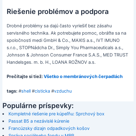
Riešenie problémov a podpora
Drobné problémy sa dajú často vyriešiť bez zásahu
servisného technika. Ak potrebujete pomoc, obráťte sa na
spoločnosti medi GmbH & Co., MAXIS a.s., IVT IMUNO
s.r.o., STOPNádcha Dr., Simply You Pharmaceuticals a.s.,
Johnson & Johnson Consumer France S.A.S., MED TRUST
Handelsges. m. b. H., LOANA ROŽNOV a.s.
Prečítajte si tiež:
Všetko o membránových čerpadlách
tags:
#
shell
#
cisticka
#
vzduchu
Populárne príspevky:
Kompletné riešenie pre kúpeľňu: Sprchový box
Passat B5 a nezávislé kúrenie
Francúzsky dizajn odpadkových košov
Správa sociálneho fondu v MRP