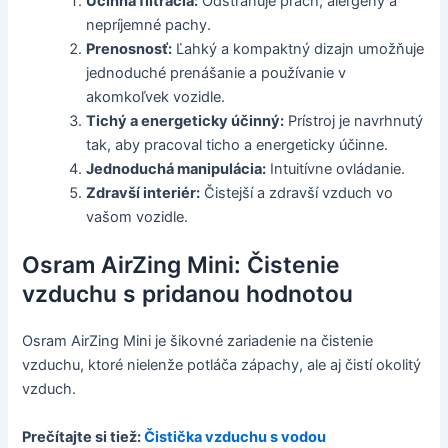
Účinná filtrácia:
Odstraňuje prach, alergény a
nepríjemné pachy.
Prenosnosť:
Ľahký a kompaktný dizajn umožňuje
jednoduché prenášanie a používanie v
akomkoľvek vozidle.
Tichý a energeticky účinný:
Prístroj je navrhnutý
tak, aby pracoval ticho a energeticky účinne.
Jednoduchá manipulácia:
Intuitívne ovládanie.
Zdravší interiér:
Čistejší a zdravší vzduch vo
vašom vozidle.
Osram AirZing Mini: Čistenie
vzduchu s pridanou hodnotou
Osram AirZing Mini je šikovné zariadenie na čistenie
vzduchu, ktoré nielenže potláča zápachy, ale aj čistí okolitý
vzduch.
Prečítajte si tiež:
Čistička vzduchu s vodou