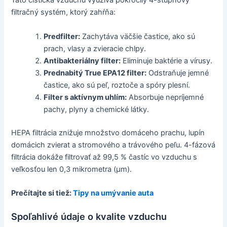
Táto čistička vzduchu využíva pokročilý 4-stupňový
filtračný systém, ktorý zahŕňa:
Predfilter:
Zachytáva väčšie častice, ako sú
prach, vlasy a zvieracie chlpy.
Antibakteriálny filter:
Eliminuje baktérie a vírusy.
Prednabitý True EPA12 filter:
Odstraňuje jemné
častice, ako sú peľ, roztoče a spóry plesní.
Filter s aktívnym uhlím:
Absorbuje nepríjemné
pachy, plyny a chemické látky.
HEPA filtrácia znižuje množstvo domáceho prachu, lupín
domácich zvierat a stromového a trávového peľu. 4-fázová
filtrácia dokáže filtrovať až 99,5 % častíc vo vzduchu s
veľkosťou len 0,3 mikrometra (μm).
Prečítajte si tiež:
Tipy na umývanie auta
Spoľahlivé údaje o kvalite vzduchu