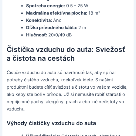
Spotreba energie:
0.5 - 25 W
Maximálna efektívna plocha:
18 m²
Konektivita:
Áno
Dĺžka prívodného kábla:
2 m
Hlučnosť:
20/0/49 dB
Čistička vzduchu do auta: Sviežosť
a čistota na cestách
Čističe vzduchu do auta sú navrhnuté tak, aby spĺňali
potreby čistého vzduchu, kdekoľvek idete. S našimi
produktmi budete cítiť sviežosť a čistotu vo vašom vozidle,
ako keby ste boli v prírode. Už si nemusíte robiť starosti o
nepríjemné pachy, alergény, prach alebo iné nečistoty vo
vzduchu.
Výhody čističky vzduchu do auta